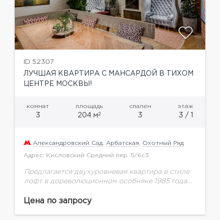
ID 52307
ЛУЧШАЯ КВАРТИРА С МАНСАРДОЙ В ТИХОМ
ЦЕНТРЕ МОСКВЫ!
комнат
площадь
спален
этаж
2
3
204 м
3
3 / 1
Александровский Сад
,
Арбатская
,
Охотный Ряд
Адрес: Кисловский Средний пер. 5/6с3
Предлагается двухуровневая квартира в стиле
лофт в дореволюционном особняке 1985 года
постройки. Квартира располагается на 3 этаже,
общей площадью 204,7 м.кв., мансарда
Цена по запросу
узаконена. Клубный дом на 7...