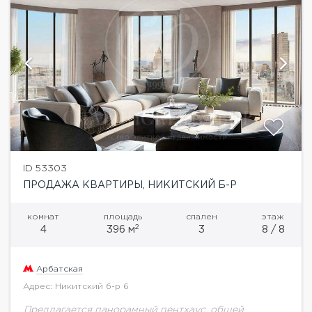
ID 53303
ПРОДАЖА КВАРТИРЫ, НИКИТСКИЙ Б-Р
комнат
площадь
спален
этаж
2
4
396 м
3
8 / 8
Арбатская
Адрес: Никитский б-р 6
Предлагается панорамный пентхаус, общей