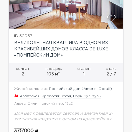
ID 52067
ВЕЛИКОЛЕПНАЯ КВАРТИРА В ОДНОМ ИЗ
КРАСИВЕЙШИХ ДОМОВ КЛАССА DE LUXE
«ПОМПЕЙСКИЙ ДОМ»
комнат
площадь
спален
этаж
2
2
105 м
1
2 / 7
Жилой комплекс:
Помпейский дом (Amorini Dorati)
Арбатская
,
Кропоткинская
,
Парк Культуры
Адрес: Филипповский пер. 13с2
Для Вас предлагается светлая и элегантная 2-
комнатная квартира в одном из красивейших
домов класса De Luxe "Помпейский Дом" общей
площадью 105 м.кв. Из окон квартиры
375'000