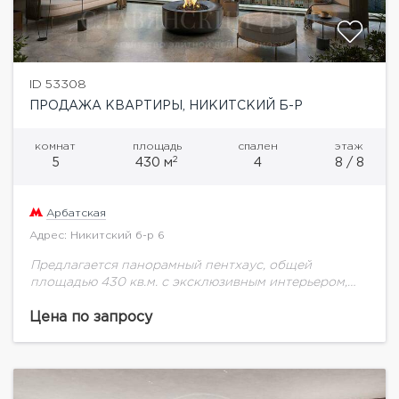
ID 53308
ПРОДАЖА КВАРТИРЫ, НИКИТСКИЙ Б-Р
комнат
площадь
спален
этаж
2
5
430 м
4
8 / 8
Арбатская
Адрес: Никитский б-р 6
Предлагается панорамный пентхаус, общей
площадью 430 кв.м. с эксклюзивным интерьером,
дровяными камином и террасой с видами на
Кремль.«Никитский 6» – жилой дом de luxe класса,
Цена по запросу
расположенный в...