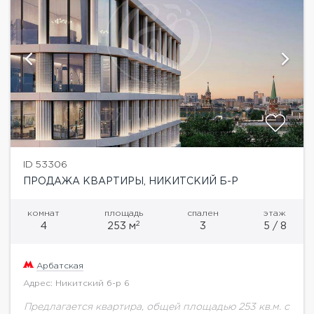
ID 53306
ПРОДАЖА КВАРТИРЫ, НИКИТСКИЙ Б-Р
комнат
площадь
спален
этаж
2
4
253 м
3
5 / 8
Арбатская
Адрес: Никитский б-р 6
Предлагается квартира, общей площадью 253 кв.м. с