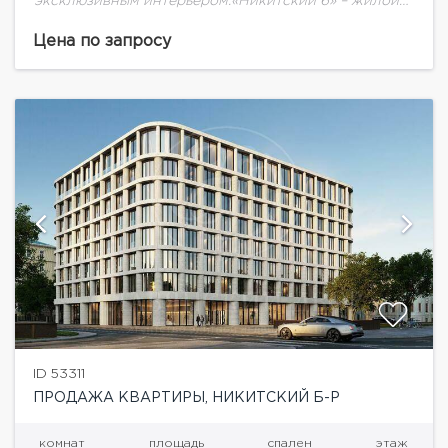
эксклюзивным интерьером.«Никитский 6» – жилой
дом de luxe класса, расположенный в культовой
локации на Арбате, в пешей доступности от
Цена по запросу
Кремля.Элегантная...
ID 53311
ПРОДАЖА КВАРТИРЫ, НИКИТСКИЙ Б-Р
комнат
площадь
спален
этаж