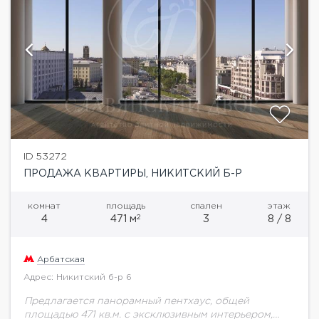
ID 53272
ПРОДАЖА КВАРТИРЫ, НИКИТСКИЙ Б-Р
комнат
площадь
спален
этаж
2
4
471 м
3
8 / 8
Арбатская
Адрес: Никитский б-р 6
Предлагается панорамный пентхаус, общей
площадью 471 кв.м. с эксклюзивным интерьером,