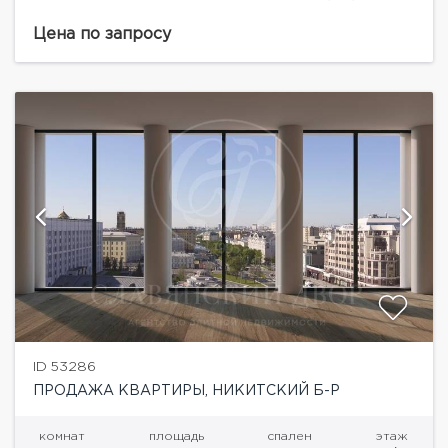
дровяными камином и террасой с видами на
Кремль.«Никитский 6» – жилой дом de luxe класса,
Цена по запросу
расположенный в...
ID 53286
ПРОДАЖА КВАРТИРЫ, НИКИТСКИЙ Б-Р
комнат
площадь
спален
этаж