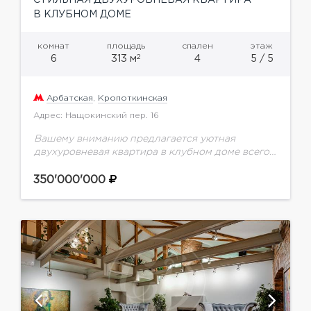
СТИЛЬНАЯ ДВУХУРОВНЕВАЯ КВАРТИРА
В КЛУБНОМ ДОМЕ
комнат
площадь
спален
этаж
2
6
313 м
4
5 / 5
Арбатская
,
Кропоткинская
Адрес: Нащокинский пер. 16
Вашему вниманию предлагается уютная
двухуровневая квартира в клубном доме всего
на 8 квартир всего в нескольких минутах
ходьбы от Храма Христа Спасителя. Выполнена
350'000'000
качественная отделка с применением...