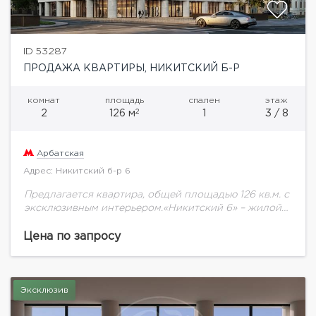
ID 53287
ПРОДАЖА КВАРТИРЫ, НИКИТСКИЙ Б-Р
комнат
площадь
спален
этаж
2
2
126 м
1
3 / 8
Арбатская
Адрес: Никитский б-р 6
Предлагается квартира, общей площадью 126 кв.м. с
эксклюзивным интерьером.«Никитский 6» – жилой
дом de luxe класса, расположенный в культовой
локации на Арбате, в пешей доступности от
Цена по запросу
Кремля.Элегантная...
Эксклюзив