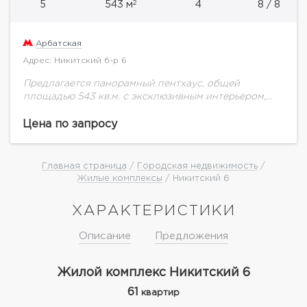
2
5
543 м
4
8 / 8
Арбатская
Адрес: Никитский б-р 6
Предлагается панорамный пентхаус, общей
площадью 543 кв.м. с эксклюзивным интерьером,
дровяными камином и террасой с видами на
Кремль.«Никитский 6» – жилой дом de luxe класса,
Цена по запросу
расположенный в...
Главная страница
/
Городская недвижимость
/
Жилые комплексы
/ Никитский 6
ХАРАКТЕРИСТИКИ
Описание
Предложения
Жилой комплекс Никитский 6
61
квартир