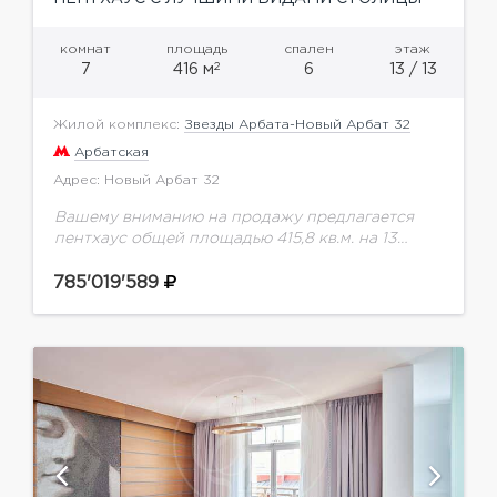
комнат
площадь
спален
этаж
2
7
416 м
6
13 / 13
Жилой комплекс:
Звезды Арбата-Новый Арбат 32
Арбатская
Адрес: Новый Арбат 32
Вашему вниманию на продажу предлагается
пентхаус общей площадью 415,8 кв.м. на 13
этаже.Новый Арбат, 32 - это современный
многофункциональный комплекс в центре
785'019'589
Москвы, в составе которого первые...