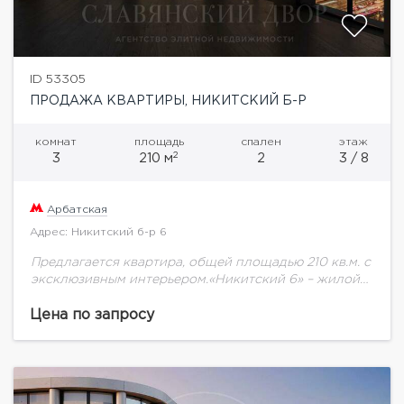
ID 53305
ПРОДАЖА КВАРТИРЫ, НИКИТСКИЙ Б-Р
комнат
площадь
спален
этаж
2
3
210 м
2
3 / 8
Арбатская
Адрес: Никитский б-р 6
Предлагается квартира, общей площадью 210 кв.м. с
эксклюзивным интерьером.«Никитский 6» – жилой
дом de luxe класса, расположенный в культовой
локации на Арбате, в пешей доступности от
Цена по запросу
Кремля.Элегантная...