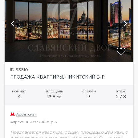
ID 53310
ПРОДАЖА КВАРТИРЫ, НИКИТСКИЙ Б-Р
комнат
площадь
спален
этаж
2
4
298 м
3
2 / 8
Арбатская
Адрес: Никитский б-р 6
Предлагается квартира, общей площадью 298 кв.м. с