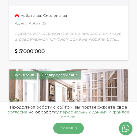
Арбатская
,
Смоленская
Адрес: Арбат 32
Предлагается двухуровневый видовой пентхаус
в современном клубном доме на Арбате. Есть
две потрясающие террасы с видом на город.
Выполнен дизайнерский ремонт.
5'000'000
Функциональной планировкой предусмотрено:
1-й этаж: гостиная...
Эксклюзив
Спецпредложение
Продолжая работу с сайтом, вы подтверждаете свое
согласие
на обработку
персональных данных
и
файлов
cookie
.
Хорошо