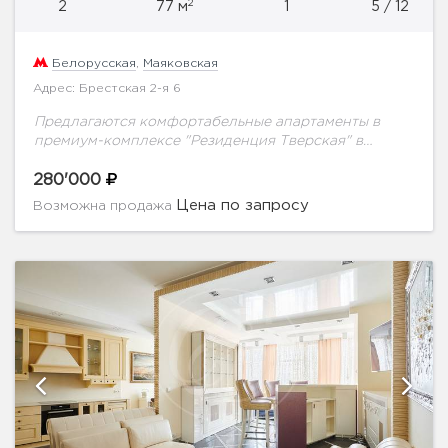
2
2
77 м
1
5 / 12
Белорусская
,
Маяковская
Адрес: Брестская 2-я 6
Предлагаются комфортабельные апартаменты в
премиум-комплексе "Резиденция Тверская" в
престижном районе. Дизайнерский ремонт, мебель
и техника ведущих фирм производителей. Две
280'000
ванные комнаты, гардеробная комната,
Цена по запросу
Возможна продажа
постирочная. Презентабельная входная группа....