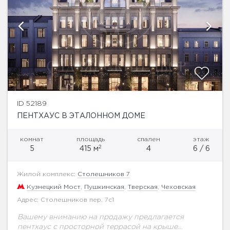
ID 52189
ПЕНТХАУС В ЭТАЛОННОМ ДОМЕ
комнат
площадь
спален
этаж
2
5
415 м
4
6 / 6
Жилой комплекс:
Столешников 7
Кузнецкий Мост
,
Пушкинская
,
Тверская
,
Чеховская
Адрес: Столешников пер. 7с1
Вашему вниманию на продажу предлагается
пентхаус с просторной террасой на крыше