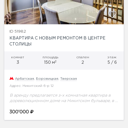
ID 51982
КВАРТИРА С НОВЫМ РЕМОНТОМ В ЦЕНТРЕ
СТОЛИЦЫ
комнат
площадь
спален
этаж
2
3
150 м
2
5 / 6
Арбатская
,
Боровицкая
,
Тверская
Адрес: Никитский б-р 12
В аренду предлагается з-х комнатная квартира в
дореволюционном доме на Никитском бульваре, в 5
минутах ходьбы от Арбата. Стильный, качественно
сделанный ремонт. Планировка: Гостиная, две
300'000
изолированные спальные...