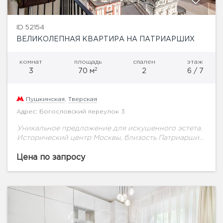
ID 52154
ВЕЛИКОЛЕПНАЯ КВАРТИРА НА ПАТРИАРШИХ
комнат
площадь
спален
этаж
2
3
70 м
2
6 / 7
Пушкинская
,
Тверская
Адрес: Богословский переулок 3
Уникальное предложение для искушенного эстета.
Исторический центр Москвы, близость Патриарших
прудов, и в то же время тишина Богословского
переулка. Этот район долгие годы был
Цена по запросу
излюбленным местом проживания...