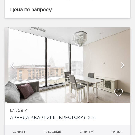
занимает шестой этаж клубного дома
«Столешников, 7» и продается с отделкой. На
Цена по запросу
площади 415 кв.м. спланированы...
ID 52814
АРЕНДА КВАРТИРЫ, БРЕСТСКАЯ 2-Я
комнат
площадь
спален
этаж