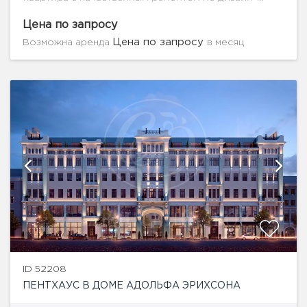
проекту общей площадью 115 м.кв. Гостиная с
эркером - 35 м, две спальни по 20 м,
Цена по запросу
оборудованная...
Цена по запросу
Возможна аренда
в месяц
ID 52208
ПЕНТХАУС В ДОМЕ АДОЛЬФА ЭРИХСОНА