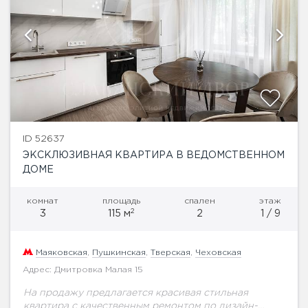
ID 52637
ЭКСКЛЮЗИВНАЯ КВАРТИРА В ВЕДОМСТВЕННОМ
ДОМЕ
комнат
площадь
спален
этаж
2
3
115 м
2
1 / 9
Маяковская
,
Пушкинская
,
Тверская
,
Чеховская
Адрес: Дмитровка Малая 15
На продажу предлагается красивая стильная
квартира с качественным ремонтом по дизайн-