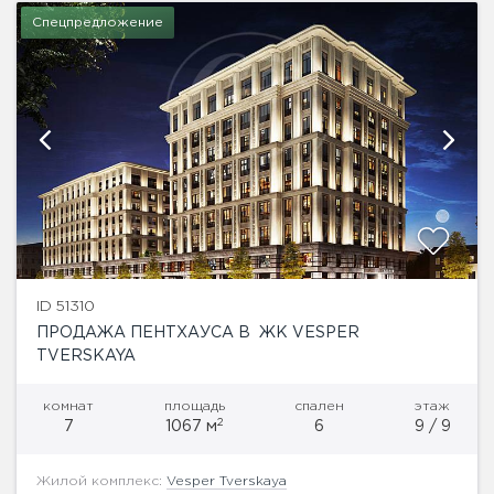
Спецпредложение
ID 51310
ПРОДАЖА ПЕНТХАУСА В ЖК VESPER
TVERSKAYA
комнат
площадь
спален
этаж
2
7
1067 м
6
9 / 9
Жилой комплекс:
Vesper Tverskaya