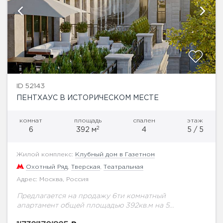
ID 52143
ПЕНТХАУС В ИСТОРИЧЕСКОМ МЕСТЕ
комнат
площадь
спален
этаж
2
6
392 м
4
5 / 5
Жилой комплекс:
Клубный дом в Газетном
Охотный Ряд
,
Тверская
,
Театральная
Адрес: Москва, Россия
Предлагается на продажу 6ти комнатный
апартамент общей площадью 392кв.м на 5
этаже.Знаковое место. Резиденция расположена в