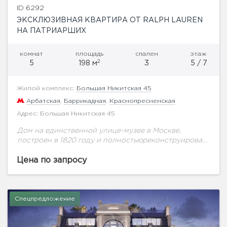
ID 6292
ЭКСКЛЮЗИВНАЯ КВАРТИРА ОТ RALPH LAUREN
НА ПАТРИАРШИХ
комнат
площадь
спален
этаж
2
5
198 м
3
5 / 7
Жилой комплекс:
Большая Никитская 45
Арбатская
,
Баррикадная
,
Краснопресненская
Адрес: Большая Никитская 45
Дом на единственной улице-музее в Москве,
построен в 1820 году и полностьюреконструирован
в 2007, оригинальная часть дома на сегодня это
фасадная стенадо 2 этажа включительно, Дом
Цена по запросу
расположен...
Спецпредложение