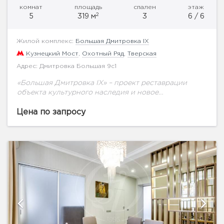
комнат
площадь
спален
этаж
2
5
319 м
3
6 / 6
Жилой комплекс:
Большая Дмитровка IX
Кузнецкий Мост
,
Охотный Ряд
,
Тверская
Адрес: Дмитровка Большая 9с1
«Большая Дмитровка IX» – проект реставрации
объекта культурного наследия и новое
строительство двух особняков. На закрытой
территории расположены особняки с
Цена по запросу
апартаментами класса deluxe, вертикальный лес и
3-уровневый...