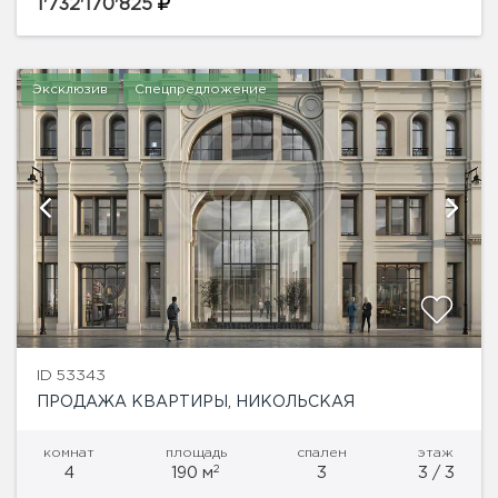
тихом сквере и имеет выходы сразу в два
1'732'170'825
центральных переулка Газетный...
Эксклюзив
Спецпредложение
ID 53343
ПРОДАЖА КВАРТИРЫ, НИКОЛЬСКАЯ
комнат
площадь
спален
этаж
2
4
190 м
3
3 / 3