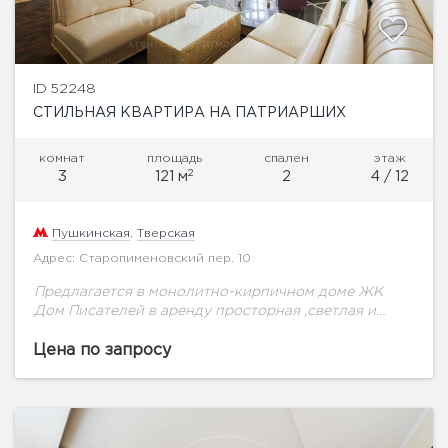
ID 52248
СТИЛЬНАЯ КВАРТИРА НА ПАТРИАРШИХ
комнат
площадь
спален
этаж
2
3
121 м
2
4 / 12
Пушкинская
,
Тверская
Адрес: Старопименовский пер. 10
Предлагается в монолитно-кирпичном доме ЖК
Дом Писателей в аренду просторная ,светлая и
очень тихая квартира с машино-местом в
подземном паркинге. Планировка кухня -гостиная с
Цена по запросу
большой барной зоной,...