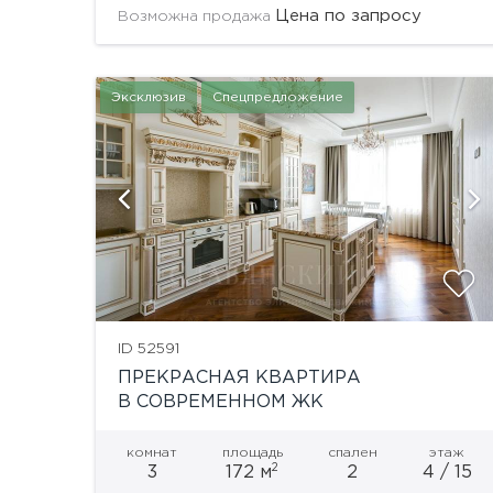
столовая, гостиная, 4 спальни, 4 санузла, 4...
Цена по запросу
Возможна продажа
Эксклюзив
Спецпредложение
ии
показать ещё 23 фотографии
ID 52591
ПРЕКРАСНАЯ КВАРТИРА
В СОВРЕМЕННОМ ЖК
комнат
площадь
спален
этаж
2
3
172 м
2
4 / 15