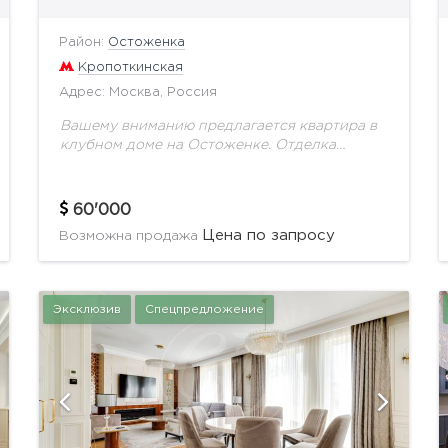
Район:
Остоженка
Кропоткинская
Адрес: Москва, Россия
Вашему вниманию предлагается квартира в
клубном доме на Остоженке. Отделка
выполнена известным мировым дизайнером.
Функциональная планировка включает в
себя просторную гостиную-столовую, 4
60'000
спальные комнаты, кабинет, помещения для...
Цена по запросу
Возможна продажа
Эксклюзив
Спецпредложение
показать ещё 16 фотографий