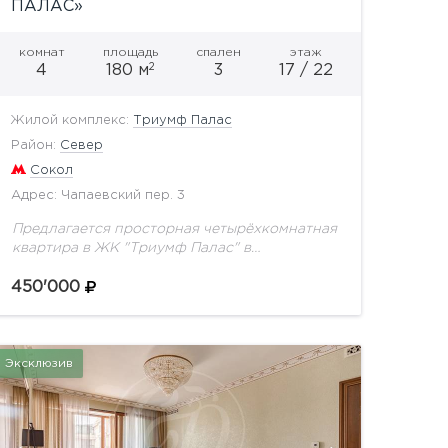
ПАЛАС»
комнат
площадь
спален
этаж
2
4
180 м
3
17 / 22
Жилой комплекс:
Триумф Палас
Район:
Север
Сокол
Адрес: Чапаевский пер. 3
Предлагается просторная четырёхкомнатная
квартира в ЖК "Триумф Палас" в
Чапаевском переулке. Общая площадь 180
кв.м. Планировка: 3 спальни (24, 12, 18 кв.м),
450'000
комната свободного назначения (12 кв.м),...
Эксклюзив