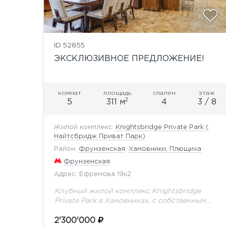
ID 52855
ЭКСКЛЮЗИВНОЕ ПРЕДЛОЖЕНИЕ!
комнат
площадь
спален
этаж
2
5
311 м
4
3 / 8
Жилой комплекс:
Knightsbridge Private Park (
Найтсбридж Приват Парк)
Район:
Фрунзенская
,
Хамовники, Плющиха
Фрунзенская
Адрес: Ефремова 19к2
Клубный жилой комплекс Knightsbridge
Private Park в Хамовниках, с собственным
парком на 2 га. Предлагается квартира с
качественным ремонтом. Планировка: кухня-
2'300'000