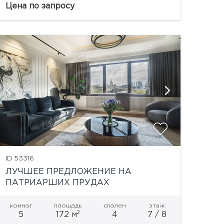
предусмотрено: просторная гостиная
Цена по запросу
совмещенная с кухней и...
показать
ID 53316
ЛУЧШЕЕ ПРЕДЛОЖЕНИЕ НА
ПАТРИАРШИХ ПРУДАХ
комнат
площадь
спален
этаж
2
5
172 м
4
7 / 8