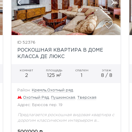
показать ещё 28 фотографий
ID 52376
РОСКОШНАЯ КВАРТИРА В ДОМЕ
КЛАССА ДЕ ЛЮКС
комнат
площадь
спален
этаж
2
2
125 м
1
8 / 8
Район:
Кремль,Охотный ряд
Охотный Ряд
,
Пушкинская
,
Тверская
Адрес: Брюсов пер. 19
Предлагается роскошная видовая квартира с
дорогим классическим интерьером в
клубном доме класса de luxe. Квартира
полностью укомплектована эксклюзивной