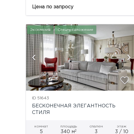
авторскому проекту известного дизайнера.
Цена по запросу
Присутствуют вся мебель и техника,
необходимые...
Эксклюзив
Спецпредложение
ю
ID 51643
БЕСКОНЕЧНАЯ ЭЛЕГАНТНОСТЬ
СТИЛЯ
комнат
площадь
спален
этаж
2
5
340 м
3
3 / 10