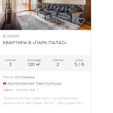
показат
ID 50000
КВАРТИРА В «ПАРК ПАЛАС»
комнат
площадь
спален
этаж
2
3
120 м
2
5 / 6
Район:
Остоженка
Кропоткинская
,
Парк Культуры
Адрес: Хилков пер. 1
Трёхкомнатная квартира с дизайнерским
ремонтом в ЖК"Парк Палас". Пространство
поделено на зону прихожей с гостевым
сан.узлом, просторную гостиную с выходом