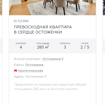
ID 52368
ПРЕВОСХОДНАЯ КВАРТИРА
В СЕРДЦЕ ОСТОЖЕНКИ
комнат
площадь
спален
этаж
2
4
283 м
3
2 / 5
Жилой комплекс:
Остоженка 11
Район:
Остоженка
Кропоткинская
Адрес: Остоженка 11
Предлагается прекрасная квартира общей
площадью 283 кв.м в элитном жилом
комплексе класса de luxe "Остоженка 11",
расположенном в самом престижном
квартале Москвы - "Золотой миле". Квартира