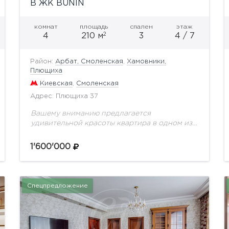
В ЖК BUNIN
комнат
площадь
спален
этаж
2
4
210 м
3
4 / 7
Район:
Арбат, Смоленская
,
Хамовники,
Плющиха
Киевская
,
Смоленская
Адрес: Плющиха 37
Вашему вниманию предлагается
удивительной красоты квартира в одном из
самых престижных ЖК района -
BuninКачественный ремонт, внимание к
1'600'000
деталям, мировые бренды мебели, ведущие
производители техники прекрасно
сочетаются...
Спецпредложение