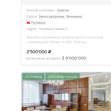
Жилой комплекс:
Онегин
Район:
Замоскворечье, Якиманка
Полянка
Адрес: Полянка Малая 2
Вашему вниманию предлагается поистине
уникальный объект в ЖК Онегин.
Современный дизайн, выполненный
известным зарубежным автором.
2'500'000
Функциональной планировкой
9'000'000
Возможна продажа
предусмотрено: зона кухни, просторная
гостиная, основная спальная комната с
собственным...
Эксклюзив
Спецпредложение
й
показать ещё 40 фотографий