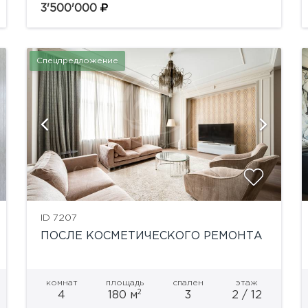
после...
3'500'000
Спецпредложение
показать ещё 55 фотографий
ID 7207
ПОСЛЕ КОСМЕТИЧЕСКОГО РЕМОНТА
комнат
площадь
спален
этаж
2
4
180 м
3
2 / 12