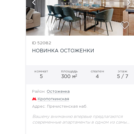
и
показать ещё 23 фотографии
ID 52082
НОВИНКА ОСТОЖЕНКИ
комнат
площадь
спален
этаж
2
5
300 м
4
5 / 7
Район:
Остоженка
Кропоткинская
Адрес: Пречистенская наб.
Вашему вниманию впервые предлагаются
современные апартаменты в одном из самых
востребованных районов Остоженки.
Выполнен качественный ремонт по