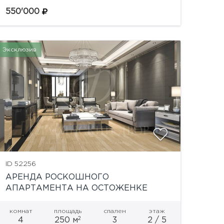
на видовую лоджию и изолированную кухню.
550'000
Две...
Эксклюзив
показат
ID 52256
АРЕНДА РОСКОШНОГО
АПАРТАМЕНТА НА ОСТОЖЕНКЕ
комнат
площадь
спален
этаж
2
4
250 м
3
2 / 5