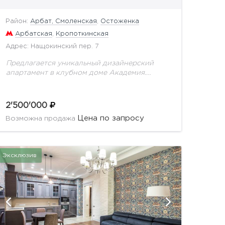
Район:
Арбат, Смоленская
,
Остоженка
Арбатская
,
Кропоткинская
Адрес: Нащокинский пер. 7
Предлагается уникальный дизайнерский
апартамент в клубном доме Академия.
Продуманное до мелочей планировочное
решение включает в себя: кухню-столовую,
которая отделена от просторной гостиной,
2'500'000
приватную зону, состоящую из двух...
Цена по запросу
Возможна продажа
Эксклюзив
показать