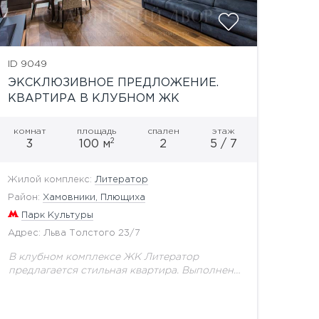
ID 9049
ЭКСКЛЮЗИВНОЕ ПРЕДЛОЖЕНИЕ.
КВАРТИРА В КЛУБНОМ ЖК
С АВТОРСКИМ РЕМОНТОМ
комнат
площадь
спален
этаж
2
3
100 м
2
5 / 7
Жилой комплекс:
Литератор
Район:
Хамовники, Плющиха
Парк Культуры
Адрес: Льва Толстого 23/7
В клубном комплексе ЖК Литератор
предлагается стильная квартира. Выполнен
дизайнерский ремонт в современном стиле с
использованием дорогих материалов.
Функциональной планировкой