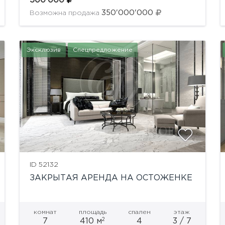
500'000
мебелью из ценных пород дерева и бытовой
350'000'000
Возможна продажа
техникой премиум...
Эксклюзив
Спецпредложение
ID 52132
ЗАКРЫТАЯ АРЕНДА НА ОСТОЖЕНКЕ
комнат
площадь
спален
этаж
2
7
410 м
4
3 / 7