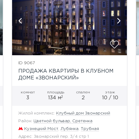
показать ещё 8 фотографий
ID 9067
ПРОДАЖА КВАРТИРЫ В КЛУБНОМ
ДОМЕ «ЗВОНАРСКИЙ»
комнат
площадь
спален
этаж
2
3
134 м
2
10 / 10
Жилой комплекс:
Клубный дом Звонарский
Район:
Цветной бульвар, Сретенка
Кузнецкий Мост
,
Лубянка
,
Трубная
Адрес: Звонарский пер. 3/4 стр 1