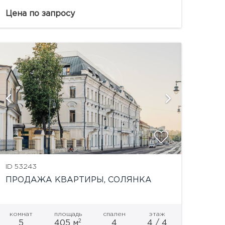
это дворы, открытые городской аудитории,
культурные и коммерческие точки
Цена по запросу
притяжения внутри комплекса, вдоль
Никольской, Богоявленского...
показат
ID 53243
ПРОДАЖА КВАРТИРЫ, СОЛЯНКА
комнат
площадь
спален
этаж
2
5
405 м
4
4 / 4