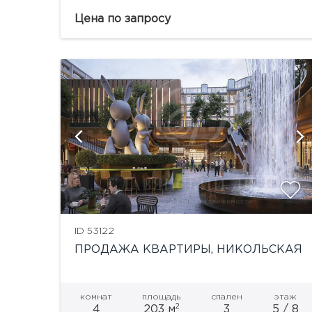
это дворы, открытые городской аудитории,
культурные и коммерческие точки
Цена по запросу
притяжения внутри комплекса, вдоль
Никольской, Богоявленского...
и
показать ещё 1 фотографию
ID 53122
ПРОДАЖА КВАРТИРЫ, НИКОЛЬСКАЯ
комнат
площадь
спален
этаж
2
4
203 м
3
5 / 8