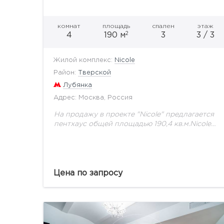
комнат
площадь
спален
этаж
2
4
190 м
3
3 / 3
Жилой комплекс:
Nicole
Район:
Тверской
Лубянка
Адрес: Москва, Россия
На продажу в проекте "Nicole" предлагается
пентхаус общей площадью 190,4 кв.м.Nicole -
это дворы, открытые городской аудитории,
культурные и коммерческие точки
притяжения внутри комплекса, вдоль
Никольской, Богоявленского...
Цена по запросу