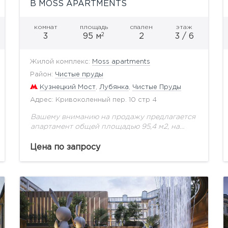
В MOSS APARTMENTS
комнат
площадь
спален
этаж
2
3
95 м
2
3 / 6
Жилой комплекс:
Moss apartments
Район:
Чистые пруды
Кузнецкий Мост
,
Лубянка
,
Чистые Пруды
Адрес: Кривоколенный пер. 10 стр 4
Вашему вниманию на продажу предлагается
апартамент общей площадью 95,4 м2, на
третьем этаже, с панорамными видами.Moss
apartments имеет статус
Цена по запросу
многофункционального комплекса,
проектом которого предусмотрены
общественные, жилые пространства....