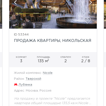
показать ещё 6 фотографий
ID 53344
ПРОДАЖА КВАРТИРЫ, НИКОЛЬСКАЯ
комнат
площадь
спален
этаж
2
3
135 м
2
2 / 8
Жилой комплекс:
Nicole
Район:
Тверской
Лубянка
Адрес: Москва, Россия
На продажу в проекте "Nicole" предлагается
квартира общей площадью 135,5 кв.м.Nicole -