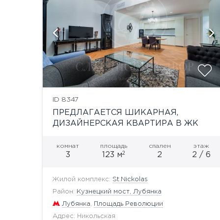
й
показать ещё 7 фотографий
ID 8347
ПРЕДЛАГАЕТСЯ ШИКАРНАЯ,
ДИЗАЙНЕРСКАЯ КВАРТИРА В ЖК
«ST.NIKOLAS»
комнат
площадь
спален
этаж
2
3
123 м
2
2 / 6
Жилой комплекс:
St.Nickolas
Район:
Кузнецкий мост, Лубянка
Лубянка
,
Площадь Революции
Адрес: Никольская