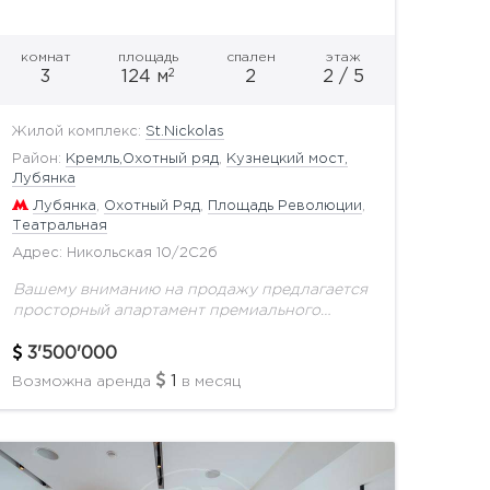
комнат
площадь
спален
этаж
2
3
124 м
2
2 / 5
Жилой комплекс:
St.Nickolas
Район:
Кремль,Охотный ряд
,
Кузнецкий мост,
Лубянка
Лубянка
,
Охотный Ряд
,
Площадь Революции
,
Театральная
Адрес: Никольская 10/2С2б
Вашему вниманию на продажу предлагается
просторный апартамент премиального
класса в отреставрированном историческом
доме XIX века St. Nickolas общей площадью
3'500'000
124 кв.м на 2 этаже.В апартаментах
1
Возможна аренда
в месяц
выполнена отделка...