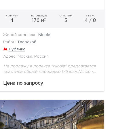
комнат
площадь
спален
этаж
2
4
176 м
3
4 / 8
Жилой комплекс:
Nicole
Район:
Тверской
Лубянка
Адрес: Москва, Россия
На продажу в проекте "Nicole" предлагается
квартира общей площадью 176 кв.м.Nicole -
это дворы, открытые городской аудитории,
культурные и коммерческие точки
Цена по запросу
притяжения внутри комплекса, вдоль
Никольской, Богоявленского...