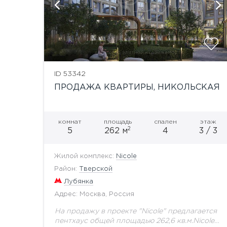
й
показать ещё 6 фотографий
ID 53342
ПРОДАЖА КВАРТИРЫ, НИКОЛЬСКАЯ
комнат
площадь
спален
этаж
2
5
262 м
4
3 / 3
Жилой комплекс:
Nicole
Район:
Тверской
Лубянка
Адрес: Москва, Россия
На продажу в проекте "Nicole" предлагается
пентхаус общей площадью 262,6 кв.м.Nicole -