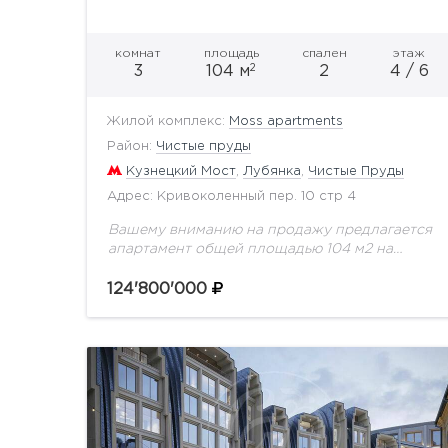
комнат
площадь
спален
этаж
2
3
104 м
2
4 / 6
Жилой комплекс:
Moss apartments
Район:
Чистые пруды
Кузнецкий Мост
,
Лубянка
,
Чистые Пруды
Адрес: Кривоколенный пер. 10 стр 4
Вашему вниманию на продажу предлагается
апартамент общей площадью 104 м2 на
четвертом этаже, с видом на Кривоколенный
переулок, Храм и внутренний двор.Moss
124'800'000
apartments имеет статус
многофункционального комплекса,...