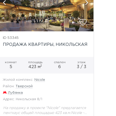
показат
ID 53345
ПРОДАЖА КВАРТИРЫ, НИКОЛЬСКАЯ
комнат
площадь
спален
этаж
2
5
423 м
6
3 / 3
Жилой комплекс:
Nicole
Район:
Тверской
Лубянка
Адрес: Никольская 8/1
На продажу в проекте "Nicole" предлагается
пентхаус общей площадью 423 кв.м.Nicole -