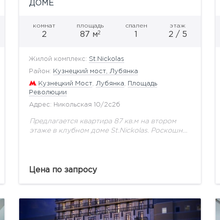
ДОМЕ
комнат
площадь
спален
этаж
2
2
87 м
1
2 / 5
Жилой комплекс:
St.Nickolas
Район:
Кузнецкий мост, Лубянка
Кузнецкий Мост
,
Лубянка
,
Площадь
Революции
Адрес: Никольская 10/2с2б
Предлагается квартира 87 кв.м на втором
этаже в клубном доме St.Nickolas. Роскошная
двусветная гостиная с высотой потолка до 8
м расположена в центральной угловой части
дома и...
Цена по запросу