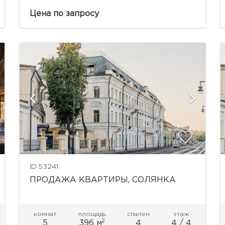
это дворы, открытые городской аудитории,
культурные и коммерческие точки
Цена по запросу
притяжения внутри комплекса, вдоль
Никольской, Богоявленского...
показать ещё 1 фотографию
ID 53241
ПРОДАЖА КВАРТИРЫ, СОЛЯНКА
комнат
площадь
спален
этаж
2
5
396 м
4
4 / 4