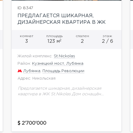
ID 8347
ПРЕДЛАГАЕТСЯ ШИКАРНАЯ,
ДИЗАЙНЕРСКАЯ КВАРТИРА В ЖК
«ST.NIKOLAS»
комнат
площадь
спален
этаж
2
3
123 м
2
2 / 6
Жилой комплекс:
St.Nickolas
Район:
Кузнецкий мост, Лубянка
Лубянка
,
Площадь Революции
Адрес: Никольская
Предлагается шикарная, дизайнерская
квартира в ЖК St.Nikolas Дом оснащён
современными инженерными системами.
Контроль доступа с круглосуточным
мониторингом и многое другое. Квартира с
дорогим ремонтом,эксклюзивной мебелью и
всей...
2'700'000