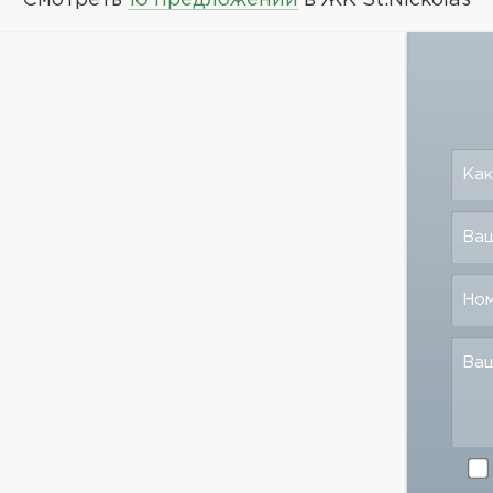
Смотреть
10 предложений
в ЖК St.Nickolas
Как
Ваш
Но
Ва