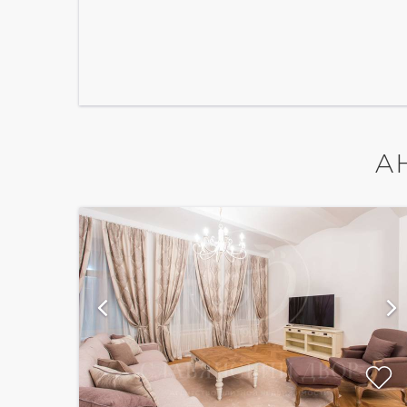
А
ий
показать ещё 16 фотографий