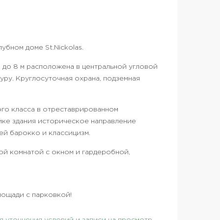
убном доме St.Nickolas.
 до 8 м расположена в центральной угловой
уру. Круглосуточная охрана, подземная
ого класса в отреставрированном
ике здания историческое направление
ей барокко и классицизм.
ной комнатой с окном и гардеробной,
лощади с парковкой!