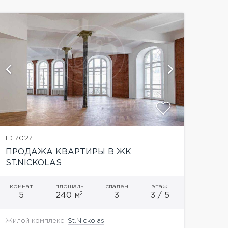
показат
ID 7027
ПРОДАЖА КВАРТИРЫ В ЖК
ST.NICKOLAS
комнат
площадь
спален
этаж
2
5
240 м
3
3 / 5
Жилой комплекс:
St.Nickolas