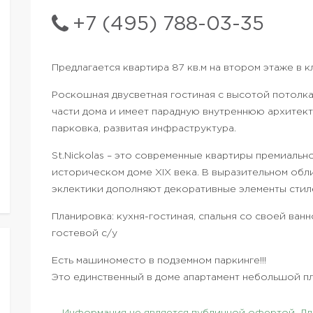
+7 (495) 788-03-35
Предлагается квартира 87 кв.м на втором этаже в кл
Роскошная двусветная гостиная с высотой потолка
части дома и имеет парадную внутреннюю архитект
парковка, развитая инфраструктура.
St.Nickolas – это современные квартиры премиальн
историческом доме XIX века. В выразительном обл
эклектики дополняют декоративные элементы стил
Планировка: кухня-гостиная, спальня со своей ван
гостевой с/у
Есть машиноместо в подземном паркинге!!!
Это единственный в доме апартамент небольшой п