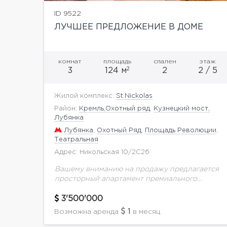
ID 9522
ЛУЧШЕЕ ПРЕДЛОЖЕНИЕ В ДОМЕ
комнат
площадь
спален
этаж
2
3
124 м
2
2 / 5
Жилой комплекс:
St.Nickolas
Район:
Кремль,Охотный ряд
,
Кузнецкий мост,
Лубянка
Лубянка
,
Охотный Ряд
,
Площадь Революции
,
Театральная
Адрес: Никольская 10/2С2б
Вашему вниманию на продажу предлагается
просторный апартамент премиального
класса в отреставрированном историческом
доме XIX века St. Nickolas общей площадью
3'500'000
124 кв.м на 2 этаже.В апартаментах
1
Возможна аренда
в месяц
выполнена отделка...