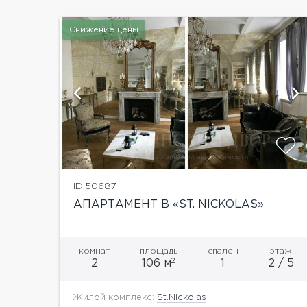
Снижение цены
и
ID 50687
АПАРТАМЕНТ В «ST. NICKOLAS»
комнат
площадь
спален
этаж
2
2
106 м
1
2 / 5
Жилой комплекс:
St.Nickolas