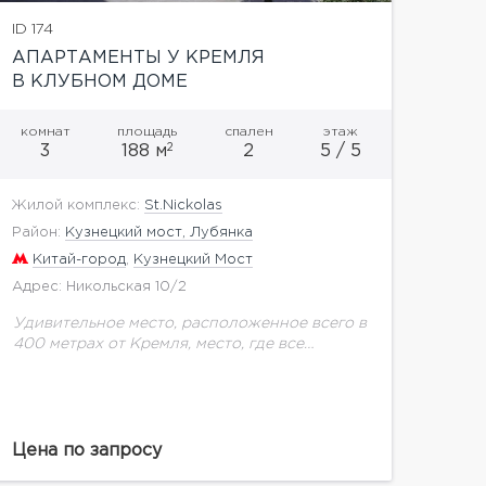
ID 174
АПАРТАМЕНТЫ У КРЕМЛЯ
В КЛУБНОМ ДОМЕ
комнат
площадь
спален
этаж
2
3
188 м
2
5 / 5
Жилой комплекс:
St.Nickolas
Район:
Кузнецкий мост, Лубянка
Китай-город
,
Кузнецкий Мост
Адрес: Никольская 10/2
Удивительное место, расположенное всего в
400 метрах от Кремля, место, где все
проникнуто атмосферой былых времен, но,
при этом, роскошно, респектабельно и
изысканно. Все это относится к...
Цена по запросу