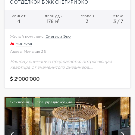
С ОТДЕЛКОЙ В ЖК СНЕГИРИ ЭКО
комнат
площадь
спален
этаж
2
4
178 м
3
3 / 7
Жилой комплекс:
Снегири Эко
Минская
Адрес: Минская 2В
Вашему вниманию предлагается потрясающая
квартира от знаменитого дизайнера.
Функциональной планировкой предусмотрено:
гостиная-столовая, мастер спальня с гардеробной и
2'000'000
собственным санузлом, две дополнительные
спальные комнаты с санузлом, постирочная,
гардеробная...
Эксклюзив
Спецпредложение