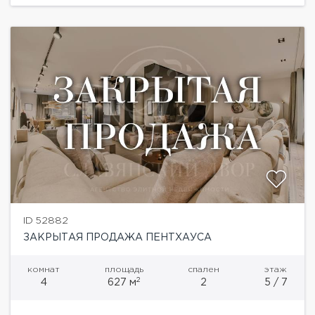
ID 52882
ЗАКРЫТАЯ ПРОДАЖА ПЕНТХАУСА
комнат
площадь
спален
этаж
2
4
627 м
2
5 / 7