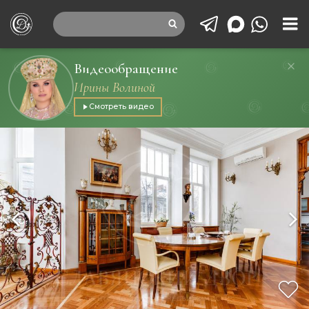
Видеообращение
Ирины Волиной
Смотреть видео