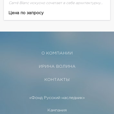
Carré Blanc искусно сочетает в себе архитектурную
принадлежность к легендарному историческому
кварталу с собственной художественной
Цена по запросу
исключительностью. Выполненный из натурального
камня с...
О КОМПАНИИ
ИРИНА ВОЛИНА
КОНТАКТЫ
«Фонд Русский наследник»
Кампания