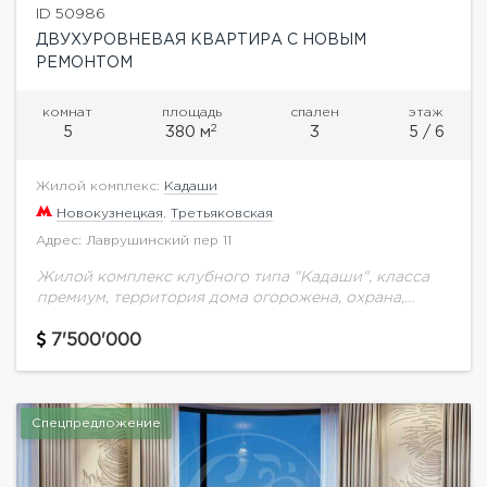
ID 50986
ДВУХУРОВНЕВАЯ КВАРТИРА С НОВЫМ
РЕМОНТОМ
комнат
площадь
спален
этаж
2
5
380 м
3
5 / 6
Жилой комплекс:
Кадаши
Новокузнецкая
,
Третьяковская
Адрес: Лаврушинский пер 11
Жилой комплекс клубного типа "Кадаши", класса
премиум, территория дома огорожена, охрана,
презентабельная входная группа, подземный
паркинг. Расположился в самом центре старой
7'500'000
Москвы, прогулочные зоны, Третьяковская галерея,
множество...
Спецпредложение