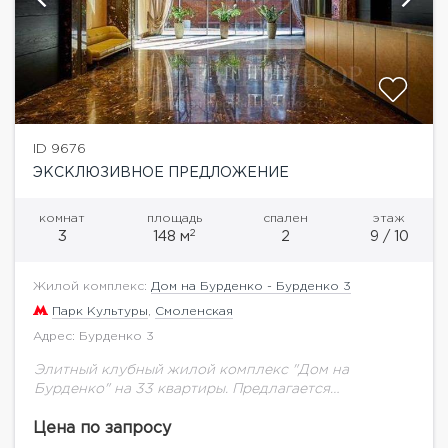
ID 9676
ЭКСКЛЮЗИВНОЕ ПРЕДЛОЖЕНИЕ
комнат
площадь
спален
этаж
2
3
148 м
2
9 / 10
Жилой комплекс:
Дом на Бурденко - Бурденко 3
Парк Культуры
,
Смоленская
Адрес: Бурденко 3
Элитный клубный жилой комплекс "Дом на
Бурденко" на 33 квартиры. Предлагается
дизайнерская квартира общей площадью 143 м2 с
видами на сити и набережную.Квартира светлая,
Цена по запросу
благодаря панорамным окнам...