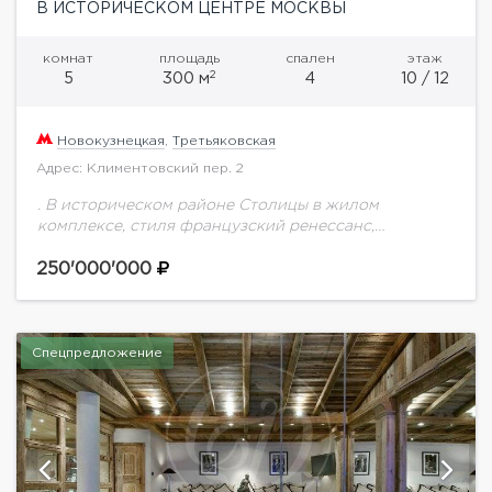
В ИСТОРИЧЕСКОМ ЦЕНТРЕ МОСКВЫ
комнат
площадь
спален
этаж
2
5
300 м
4
10 / 12
Новокузнецкая
,
Третьяковская
Адрес: Климентовский пер. 2
. В историческом районе Столицы в жилом
комплексе, стиля французский ренессанс,
Климентовский дом 2. предлагаем Вашему
вниманию квартиру с террасой и шикарными
250'000'000
видовыми характеристиками.Квартира без отделки,
окна...
Спецпредложение