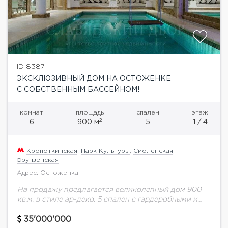
ID 8387
ЭКСКЛЮЗИВНЫЙ ДОМ НА ОСТОЖЕНКЕ
С СОБСТВЕННЫМ БАССЕЙНОМ!
комнат
площадь
спален
этаж
2
6
900 м
5
1 / 4
Кропоткинская
,
Парк Культуры
,
Смоленская
,
Фрунзенская
Адрес: Остоженка
На продажу предлагается великолепный дом 900
кв.м. в стиле ар-деко. 5 спален с гардеробными и
ванными комнатами, гостиные с камином, кабинет,
эксплуатируемая кровля.Зона спа - сауна, хаммам,...
35'000'000