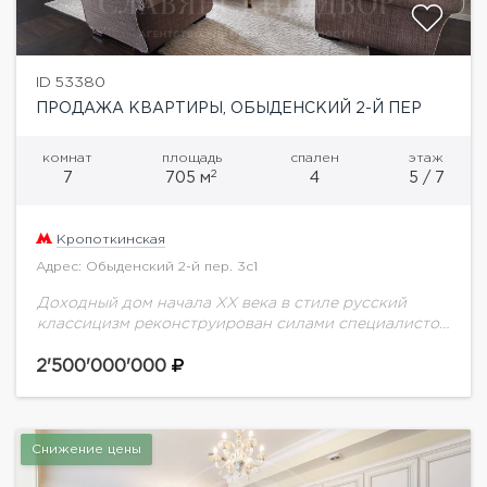
ID 53380
ПРОДАЖА КВАРТИРЫ, ОБЫДЕНСКИЙ 2-Й ПЕР
комнат
площадь
спален
этаж
2
7
705 м
4
5 / 7
Кропоткинская
Адрес: Обыденский 2-й пер. 3с1
Доходный дом начала ХХ века в стиле русский
классицизм реконструирован силами специалистов
архитектурного бюро "Остоженка" во главе с
архитектором К. В. Гладких в 1997 году.Фасад
2'500'000'000
детально восстановлен.Архитектурные...
Снижение цены