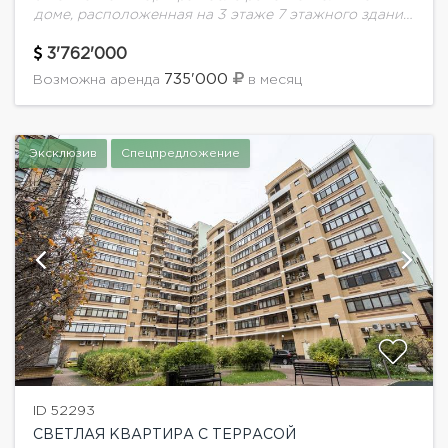
доме, расположенная на 3 этаже 7 этажного здания.
Высокие потолки 3.2 м. Панорамное остекление.
Ремонт в уникальном авторском стиле. Спален: 3,...
3'762'000
735'000
Возможна аренда
в месяц
Эксклюзив
Спецпредложение
ID 52293
СВЕТЛАЯ КВАРТИРА С ТЕРРАСОЙ