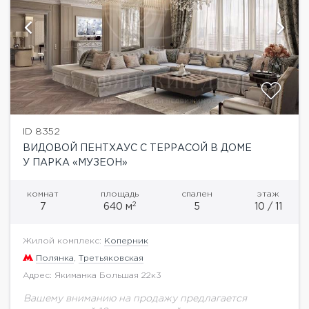
ID 8352
ВИДОВОЙ ПЕНТХАУС С ТЕРРАСОЙ В ДОМЕ
У ПАРКА «МУЗЕОН»
комнат
площадь
спален
этаж
2
7
640 м
5
10 / 11
Жилой комплекс:
Коперник
Полянка
,
Третьяковская
Адрес: Якиманка Большая 22к3
Вашему вниманию на продажу предлагается