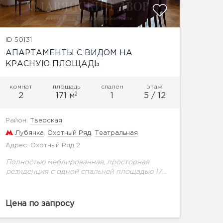
ID 50131
АПАРТАМЕНТЫ С ВИДОМ НА
КРАСНУЮ ПЛОЩАДЬ
комнат
площадь
спален
этаж
2
2
171 м
1
5 / 12
Район:
Тверская
Лубянка
,
Охотный Ряд
,
Театральная
Адрес: Охотный Ряд 2
Полностью меблированная, просторная
резиденция с одной спальней площадью 172
кв.м. с панорамным видом на Большой театр
и сквер расположена на 5 этаже здания
легендарной гостиницы «Москва».В
Цена по запросу
шаговой...