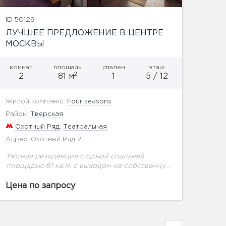
ID 50129
ЛУЧШЕЕ ПРЕДЛОЖЕНИЕ В ЦЕНТРЕ
МОСКВЫ
комнат
площадь
спален
этаж
2
2
81 м
1
5 / 12
Жилой комплекс:
Four seasons
Район:
Тверская
Охотный Ряд
,
Театральная
Адрес: Охотный Ряд 2
Уютная резиденция с одной спальней
площадью 81 кв.м. с выходом на собственную
террасу под открытым небом – идеальный
вариант для ценителей спокойной
Цена по запросу
обстановки и сочетания цена-качество.
Резиденция...