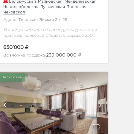
Белорусская
,
Маяковская
,
Менделеевская
,
Новослободская
,
Пушкинская
,
Тверская
,
Чеховская
Адрес: Тверская-Ямская 3-я 25
Вашему вниманию на аренду предлагается
красивая квартира общей площадью 250
кв.м в клубном доме на 15 квартир в центре
столицы.Дорогая отделка и мебель по
650'000
спецзаказу из Италии....
239'000'000
Возможна продажа
Эксклюзив
показать