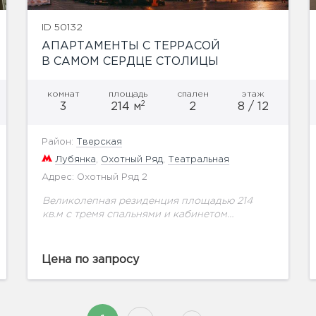
ID 50132
АПАРТАМЕНТЫ С ТЕРРАСОЙ
В САМОМ СЕРДЦЕ СТОЛИЦЫ
комнат
площадь
спален
этаж
2
3
214 м
2
8 / 12
Район:
Тверская
Лубянка
,
Охотный Ряд
,
Театральная
Адрес: Охотный Ряд 2
Великолепная резиденция площадью 214
кв.м с тремя спальнями и кабинетом
расположена в здании легендарной
гостиницы «Москва». Собственная терраса
под открытым небом площадью 90 кв.м. Из
Цена по запросу
резиденции открывается...