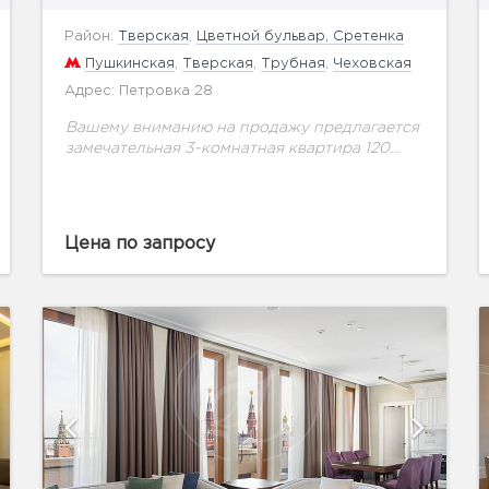
Район:
Тверская
,
Цветной бульвар, Сретенка
Пушкинская
,
Тверская
,
Трубная
,
Чеховская
Адрес: Петровка 28
Вашему вниманию на продажу предлагается
замечательная 3-комнатная квартира 120
м.кв. на 3 этаже в историческом здании,
расположенном на Петровке, рядом с
Петровским монастырем. Квартира с
совмещенными жилой...
Цена по запросу
показать ещё 11 фотографий