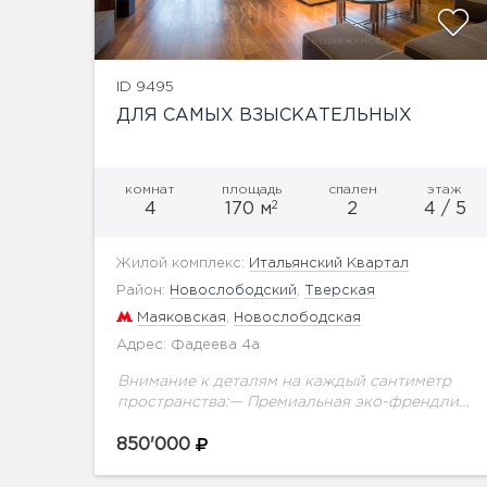
ID 9495
ДЛЯ САМЫХ ВЗЫСКАТЕЛЬНЫХ
комнат
площадь
спален
этаж
2
4
170 м
2
4 / 5
Жилой комплекс:
Итальянский Квартал
Район:
Новослободский
,
Тверская
Маяковская
,
Новослободская
Адрес: Фадеева 4а
Внимание к деталям на каждый сантиметр
пространства:— Премиальная эко-френдли
отделка с использованием американского
ореха, настоящего мха, слэба и настоящего
850'000
древнего аммонита.— Самая современная
система умного дома: датчики...