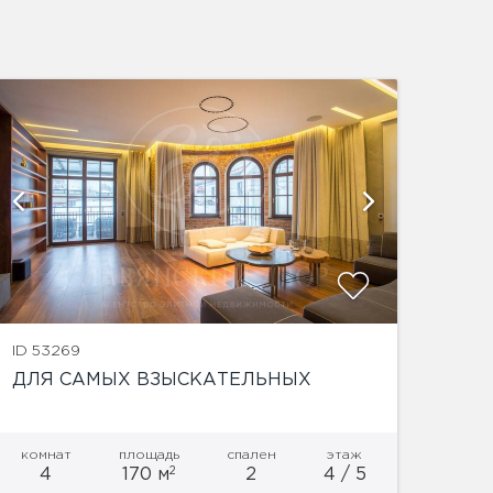
показат
ID 53269
ДЛЯ САМЫХ ВЗЫСКАТЕЛЬНЫХ
комнат
площадь
спален
этаж
2
4
170 м
2
4 / 5