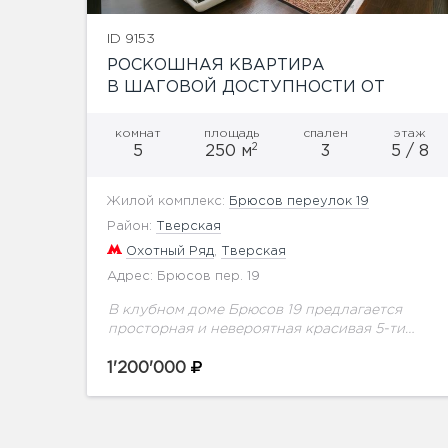
ID 9153
РОСКОШНАЯ КВАРТИРА
В ШАГОВОЙ ДОСТУПНОСТИ ОТ
КРЕМЛЯ
комнат
площадь
спален
этаж
2
5
250 м
3
5 / 8
Жилой комплекс:
Брюсов переулок 19
Район:
Тверская
Охотный Ряд
,
Тверская
Адрес: Брюсов пер. 19
В клубном доме Брюсов 19 предлагается
просторная и невероятная красивая 5-ти
комнатная квартира 250 м.кв на 5 этаже.
Выполнен качественный ремонт по
1'200'000
индивидуальному проекту с использованием
дорогих...