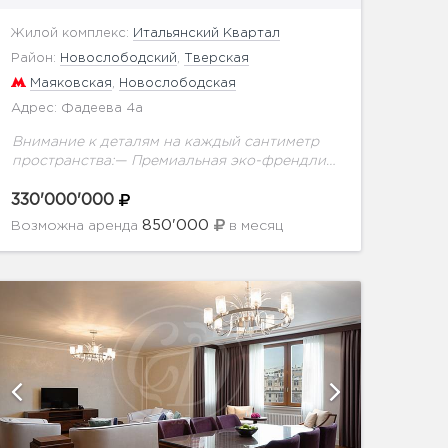
Жилой комплекс:
Итальянский Квартал
Район:
Новослободский
,
Тверская
Маяковская
,
Новослободская
Адрес: Фадеева 4а
Внимание к деталям на каждый сантиметр
пространства:— Премиальная эко-френдли
отделка с использованием американского
ореха, настоящего мха, слэба и настоящего
330'000'000
древнего аммонита.— Самая современная
850'000
Возможна аренда
в месяц
система умного дома: датчики...
показать