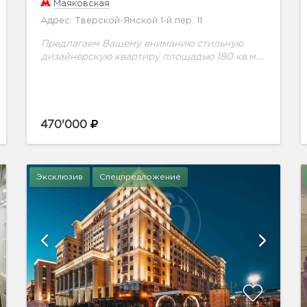
Маяковская
Адрес: Тверской-Ямской 1-й пер. 11
Предлагаем Вашему вниманию стильную
дизайнерскую квартиру площадью 180 кв.м. в
Районе Тверской.Планировка: гостиная,
объединенная с кухней и зоной столовой,
две спальни, одна из которых с
полноценным санузлом...
470'000
Эксклюзив
Спецпредложение
показать ещё 14 фотографий