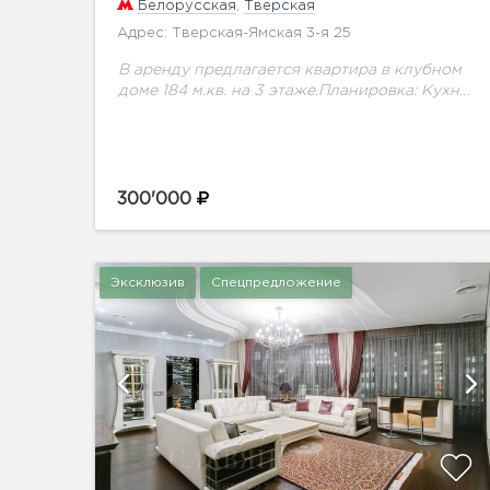
Белорусская
,
Тверская
Адрес: Тверская-Ямская 3-я 25
В аренду предлагается квартира в клубном
доме 184 м.кв. на 3 этаже.Планировка: Кухня-
столовая (16 кв.м) Гостиная Хозяйская
спальня с санузлом и гардеробной 2
гостевые спальни с гардеробными...
300'000
Эксклюзив
Спецпредложение
ий
показать ещё 22 фотографии