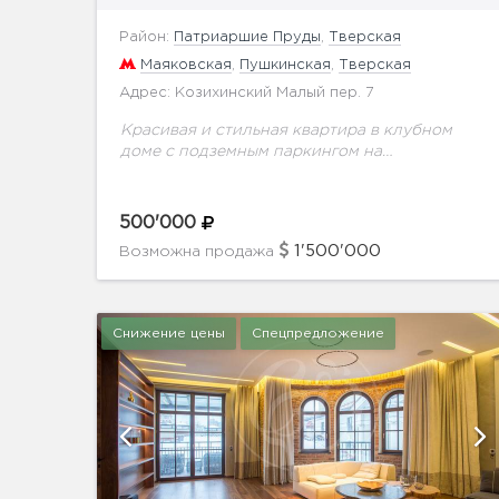
Район:
Патриаршие Пруды
,
Тверская
Маяковская
,
Пушкинская
,
Тверская
Адрес: Козихинский Малый пер. 7
Красивая и стильная квартира в клубном
доме с подземным паркингом на
Патриарших Прудах.В квартире выполнен
дорогостоящий ремонт по индивидуальному
проекту. планировка включает в
500'000
себя:Гостиную с обеденной зоной...
1'500'000
Возможна продажа
Снижение цены
Спецпредложение
й
показать ещё 6 фотографий