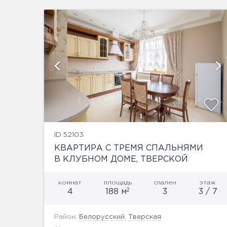
ий
показать ещё 14 фотографий
ID 52103
КВАРТИРА С ТРЕМЯ СПАЛЬНЯМИ
В КЛУБНОМ ДОМЕ, ТВЕРСКОЙ
РАЙОН
комнат
площадь
спален
этаж
2
4
188 м
3
3 / 7
Район:
Белорусский
,
Тверская