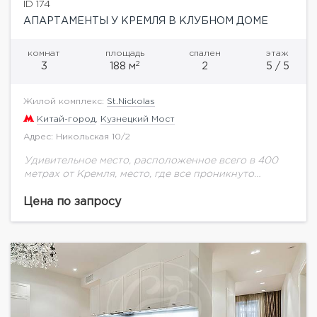
ID 174
АПАРТАМЕНТЫ У КРЕМЛЯ В КЛУБНОМ ДОМЕ
комнат
площадь
спален
этаж
2
3
188 м
2
5 / 5
Жилой комплекс:
St.Nickolas
Китай-город
,
Кузнецкий Мост
Адрес: Никольская 10/2
Удивительное место, расположенное всего в 400
метрах от Кремля, место, где все проникнуто
атмосферой былых времен, но, при этом, роскошно,
респектабельно и изысканно. Все это относится к...
Цена по запросу