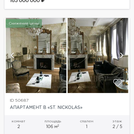
шагах от Московского Кремля. Основа интерьера
165'000'000
апартаментов...
Снижение цены
ID 50687
АПАРТАМЕНТ В «ST. NICKOLAS»
комнат
площадь
спален
этаж
2
2
106 м
1
2 / 5