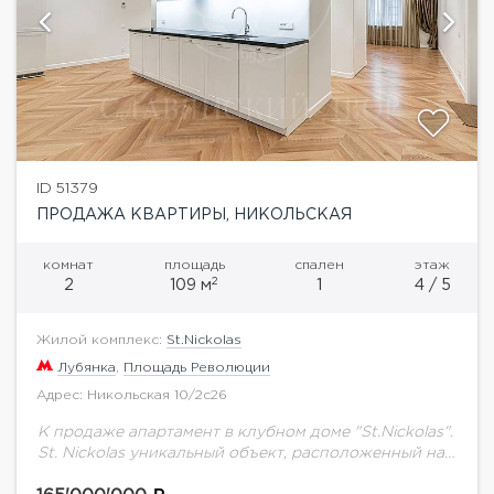
ID 51379
ПРОДАЖА КВАРТИРЫ, НИКОЛЬСКАЯ
комнат
площадь
спален
этаж
2
2
109 м
1
4 / 5
Жилой комплекс:
St.Nickolas
Лубянка
,
Площадь Революции
Адрес: Никольская 10/2с26
К продаже апартамент в клубном доме "St.Nickolas".
St. Nickolas уникальный объект, расположенный на
одной из старейших улиц Москвы, в нескольких