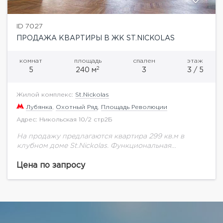
ID 7027
ПРОДАЖА КВАРТИРЫ В ЖК ST.NICKOLAS
комнат
площадь
спален
этаж
2
5
240 м
3
3 / 5
Жилой комплекс:
St.Nickolas
Лубянка
,
Охотный Ряд
,
Площадь Революции
Адрес: Никольская 10/2 стр2Б
На продажу предлагаются квартира 299 кв.м в
клубном доме St.Nickolas. Функциональная
планировка: гостиная, кухня - столовая, мастер
блок со спальней, гардеробная, кабинет, ванная
Цена по запросу
комната, гостевой санузел, постирочная....