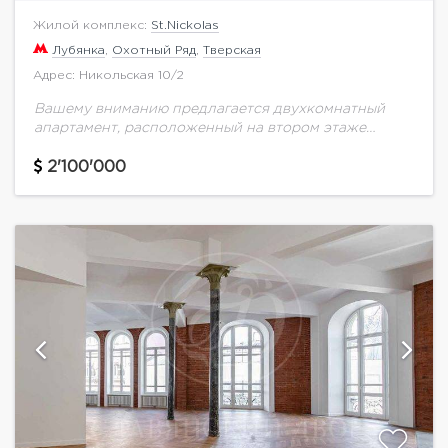
Жилой комплекс:
St.Nickolas
Лубянка
,
Охотный Ряд
,
Тверская
Адрес: Никольская 10/2
Вашему вниманию предлагается двухкомнатный
апартамент, расположенный на втором этаже
жилого комплекса «St. Nickolas» в 400 метрах от
Кремля.В дизайнерской отделке использовались
2'100'000
высококачественные материалы: натуральный
мрамор, ценные породы...