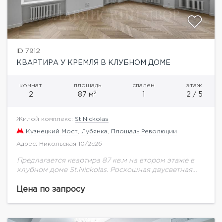
ID 7912
КВАРТИРА У КРЕМЛЯ В КЛУБНОМ ДОМЕ
комнат
площадь
спален
этаж
2
2
87 м
1
2 / 5
Жилой комплекс:
St.Nickolas
Кузнецкий Мост
,
Лубянка
,
Площадь Революции
Адрес: Никольская 10/2с2б
Предлагается квартира 87 кв.м на втором этаже в
клубном доме St.Nickolas. Роскошная двусветная
гостиная с высотой потолка до 8 м расположена в
центральной угловой части дома и...
Цена по запросу