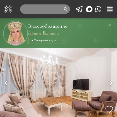
Видеообращение
Ирины Волиной
Смотреть видео