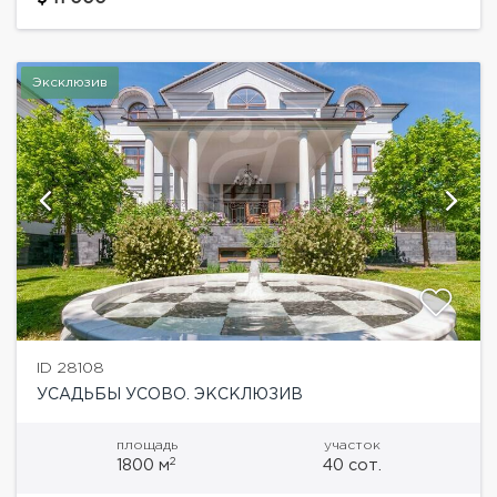
комплекс `Семейный клуб` с детской площадкой,
рестораном, большим бассейном,...
Эксклюзив
ID 28108
УСАДЬБЫ УСОВО. ЭКСКЛЮЗИВ
площадь
участок
2
1800 м
40 сот.