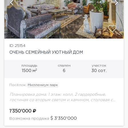
ID 25154
ОЧЕНЬ СЕМЕЙНЫЙ УЮТНЫЙ ДОМ
площадь
спален
участок
2
1500 м
6
30 сот.
Посёлок:
Миллениум парк
Планировка дома: 1 этаж: холл, 2 гардеробные,
гостиная со вторым светом и камином, столовая с
выходом на террасу с барбекю, кухня, спальня
гостевая, с/у с душем, постирочная,...
1'350'000
3'350'000
Возможна продажа