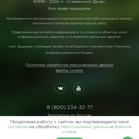
©1995 -
2026 гг. «Славянский Двор».
Все права защищены
Копирование и воспроизведение материалов этого сайта возможно только с
письменного согласия администрации сайта.
Представленная на сайте информация, в т.ч. стоимость объектов, носит
информационный характер и не является публичной офертой.
Сайт защищен с помощью
Yandex SmartCaptcha
и соответствует
Политике
конфиденциальности Яндекс
.
Политика обработки персональных данных
Файлы cookie
8 (800) 234-32-77
Бесплатно по России
Продолжая работу с сайтом, вы подтверждаете свое
Реквизиты:
согласие
на обработку
персональных данных
и
файлов
ООО Агентство "Славянский Двор"
cookie
.
ИНН:7729122105 ОГРН:1027700102473