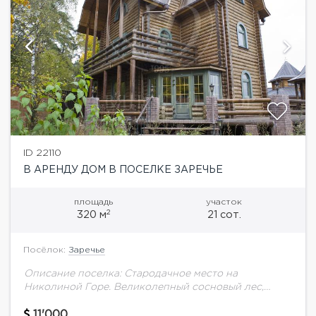
ID 22110
В АРЕНДУ ДОМ В ПОСЕЛКЕ ЗАРЕЧЬЕ
площадь
участок
2
320 м
21 сот.
Посёлок:
Заречье
Описание поселка: Стародачное место на
Николиной Горе. Великолепный сосновый лес,
рядом Москва-река с песчаным пляжем. Развитая
инфраструктура: спортивно-развлекательный
11'000