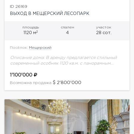
ID 26169
ВЫХОД В МЕЩЕРСКИЙ ЛЕСОПАРК
площадь
спален
участок
2
1120 м
4
28 сот.
Посёлок:
Мещерский
Описание дома: В аренду предлагается стильный
современный особняк 1120 кв.м. с панорамным
остеклением на ухоженном лесном участке 28
соток с ландшафтным дизайном. Несколько минут
1'100'000
пешком до прекрасного...
2'800'000
Возможна продажа