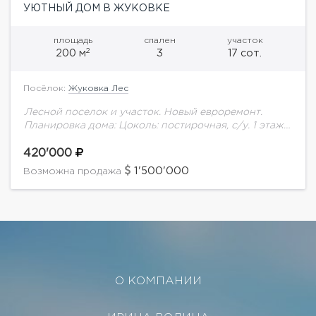
УЮТНЫЙ ДОМ В ЖУКОВКЕ
площадь
спален
участок
2
200 м
3
17 сот.
Посёлок:
Жуковка Лес
Лесной поселок и участок. Новый евроремонт.
Планировка дома: Цоколь: постирочная, с/у. 1 этаж:
холл, гостиная с панорамным остеклением, кухня-
столовая, спальня с с/у. и гардеробной, с/у. 2 этаж:...
420'000
1'500'000
Возможна продажа
О КОМПАНИИ