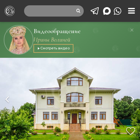
Видеообращение
Ирины Волиной
Смотреть видео