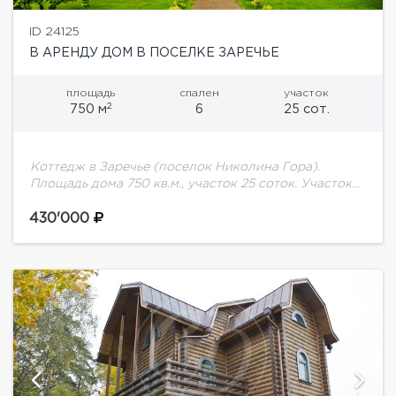
ID 24125
В АРЕНДУ ДОМ В ПОСЕЛКЕ ЗАРЕЧЬЕ
площадь
спален
участок
2
750 м
6
25 сот.
Коттедж в Заречье (поселок Николина Гора).
Площадь дома 750 кв.м., участок 25 соток. Участок
благоустроен. Отдельно стоящий гараж на две
машины с квартирой для охраны и водителей....
430'000