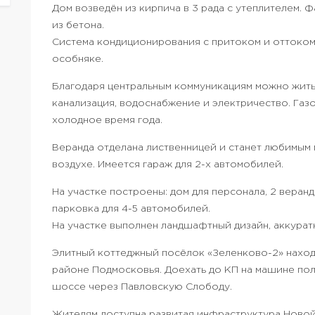
Дом возведён из кирпича в 3 рада с утеплителем. 
из бетона.
Система кондиционирования с притоком и оттоком
особняке.
Благодаря центральным коммуникациям можно жить 
канализация, водоснабжение и электричество. Газ
холодное время года.
Веранда отделана лиственницей и станет любимым
воздухе. Имеется гараж для 2-х автомобилей.
На участке построены: дом для персонала, 2 веран
парковка для 4-5 автомобилей.
На участке выполнен ландшафтный дизайн, аккурат
Элитный коттеджный посёлок «Зеленково-2» наход
районе Подмосковья. Доехать до КП на машине по
шоссе через Павловскую Слободу.
Жителям доступна развитая инфраструктура Новой