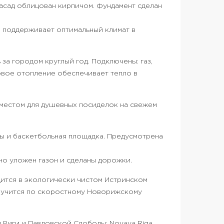
Фасад облицован кирпичом. Фундамент сделан
 поддерживает оптимальный климат в
за городом круглый год. Подключены: газ,
овое отопление обеспечивает тепло в
 местом для душевных посиделок на свежем
ды и баскетбольная площадка. Предусмотрена
но уложен газон и сделаны дорожки.
ится в экологически чистом Истринском
лучится по скоростному Новорижскому
 Риги и Павловской Слободы: Novaya Riga