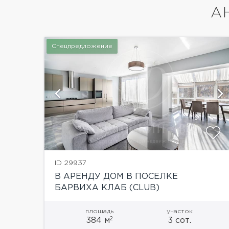
А
Спецпредложение
ий
показать ещё 6 фотографий
ID 29937
В АРЕНДУ ДОМ В ПОСЕЛКЕ
БАРВИХА КЛАБ (CLUB)
площадь
участок
2
384 м
3 сот.