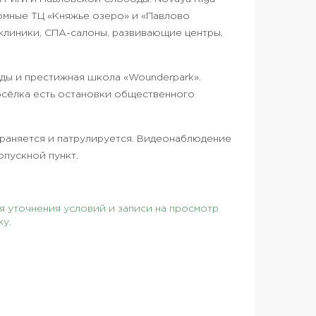
громные ТЦ «Княжье озеро» и «Павлово
е клиники, СПА-салоны, развивающие центры,
ды и престижная школа «Wounderpark».
осёлка есть остановки общественного
раняется и патрулируется. Видеонаблюдение
опускной пункт.
 уточнения условий и записи на просмотр
ку.