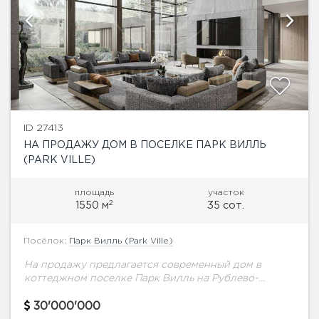
ID 27413
НА ПРОДАЖУ ДОМ В ПОСЕЛКЕ ПАРК ВИЛЛЬ
(PARK VILLE)
площадь
участок
2
1550 м
35 сот.
Посёлок:
Парк Вилль (Park Ville)
На продажу предлагается современный дом в
коттеджном поселке Парк Вилль на Рублево-
Успенском шоссе. Описание поселка: Парк Вилл-
элитный охраняемый поселок, выполненный в
30'000'000
едином архитектурном стиле английского