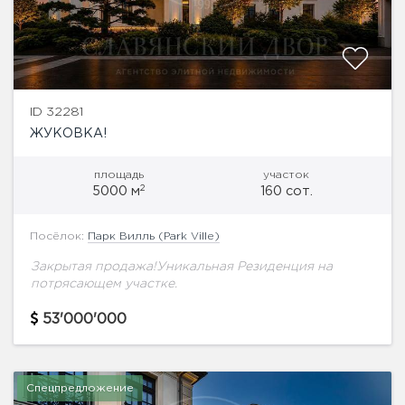
ID 32281
ЖУКОВКА!
площадь
участок
2
5000 м
160 сот.
Посёлок:
Парк Вилль (Park Ville)
Закрытая продажа!Уникальная Резиденция на
потрясающем участке.
53'000'000
Спецпредложение