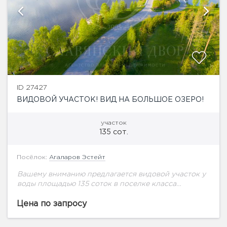
ID 27427
ВИДОВОЙ УЧАСТОК! ВИД НА БОЛЬШОЕ ОЗЕРО!
участок
135 сот.
Посёлок:
Агаларов Эстейт
Вашему вниманию предлагается видовой участок у
воды площадью 135 соток в поселке класса
премиум на Новорижском шоссе. Подведены
центральные коммуникации.
Цена по запросу