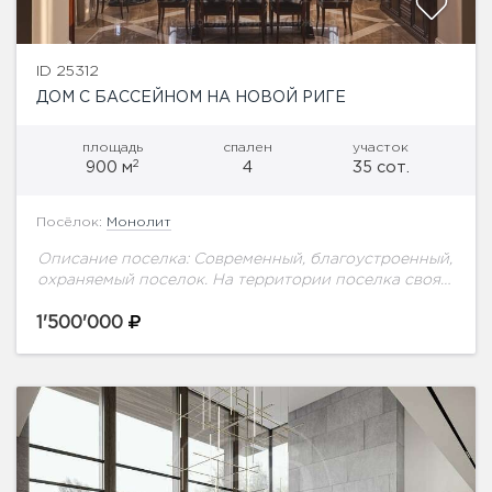
ID 25312
ДОМ С БАССЕЙНОМ НА НОВОЙ РИГЕ
площадь
спален
участок
2
900 м
4
35 сот.
Посёлок:
Монолит
Описание поселка: Современный, благоустроенный,
охраняемый поселок. На территории поселка своя
школа, детские площадки, прогулочные зоны, пруд,
храм, малоэтажный дом с квартирами для
1'500'000
персонала. Для родителей немаловажно, что...