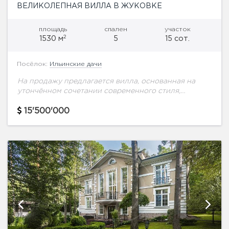
ВЕЛИКОЛЕПНАЯ ВИЛЛА В ЖУКОВКЕ
площадь
спален
участок
2
1530 м
5
15 сот.
Посёлок:
Ильинские дачи
На продажу предлагается вилла, основанная на
утончённом сочетании современного стиля,
продуманной эргономики и изысканных
материалов. Уникальный проект класса luxury,
15'500'000
расположенный на Рублево-Успенском шоссе в
элитном поселке «Ильинские...