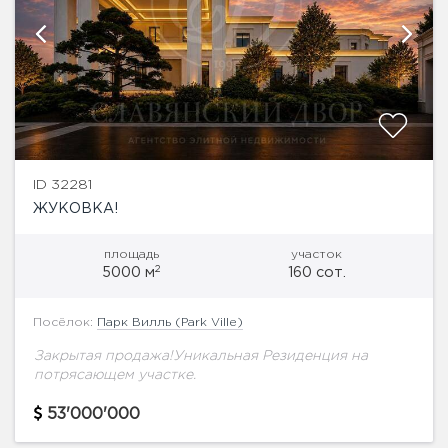
ID 32281
ЖУКОВКА!
площадь
участок
2
5000 м
160 сот.
Посёлок:
Парк Вилль (Park Ville)
Закрытая продажа!Уникальная Резиденция на
потрясающем участке.
53'000'000