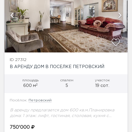
ID 27312
В АРЕНДУ ДОМ В ПОСЕЛКЕ ПЕТРОВСКИЙ
площадь
спален
участок
2
600 м
5
19 сот.
Посёлок:
Петровский
В аренду предлагается дом 600 кв.м.Планировка
дома: 1 этаж: лифт, гостиная, столовая, кухня с
выходом на террасу, спальня с собственным с/у,
гараж на 2 м/м, с/у гостевой.2...
750'000