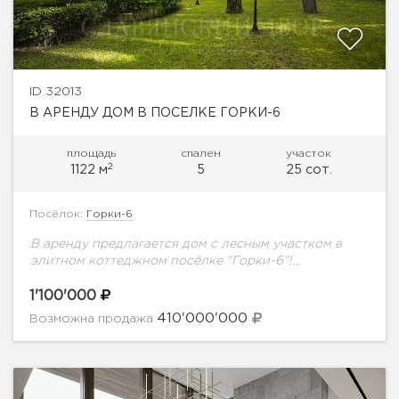
ID 32013
В АРЕНДУ ДОМ В ПОСЕЛКЕ ГОРКИ-6
площадь
спален
участок
2
1122 м
5
25 сот.
Посёлок:
Горки-6
В аренду предлагается дом с лесным участком в
элитном коттеджном посёлке "Горки-6"!
Планировка дома:1 этаж: холл, гостиная, частично
совмещенная со столовой зоной; кухня, спортивная
1'100'000
зона, бассейн с противотоком,...
410'000'000
Возможна продажа