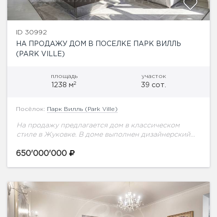
ID 30992
НА ПРОДАЖУ ДОМ В ПОСЕЛКЕ ПАРК ВИЛЛЬ
(PARK VILLE)
площадь
участок
2
1238 м
39 сот.
Посёлок:
Парк Вилль (Park Ville)
На продажу предлагается дом в классическом
стиле в Жуковке. В доме выполнен дизайнерский
ремонт, отделка в пастельных тонах. Мебель от
ведущих итальянских фабрик. Грамотная
650'000'000
планировка: дом разделён...