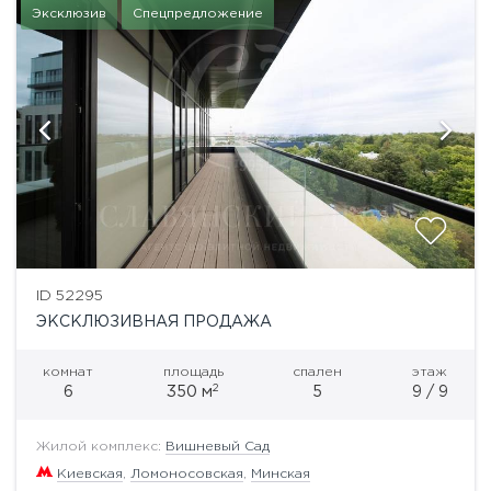
Эксклюзив
Спецпредложение
ID 52295
ЭКСКЛЮЗИВНАЯ ПРОДАЖА
комнат
площадь
спален
этаж
2
6
350 м
5
9 / 9
Жилой комплекс:
Вишневый Сад
Киевская
,
Ломоносовская
,
Минская