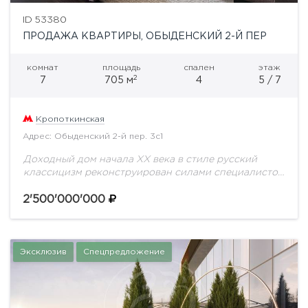
ID 53380
ПРОДАЖА КВАРТИРЫ, ОБЫДЕНСКИЙ 2-Й ПЕР
комнат
площадь
спален
этаж
2
7
705 м
4
5 / 7
Кропоткинская
Адрес: Обыденский 2-й пер. 3с1
Доходный дом начала ХХ века в стиле русский
классицизм реконструирован силами специалистов
архитектурного бюро "Остоженка" во главе с
архитектором К. В. Гладких в 1997 году.Фасад
2'500'000'000
детально восстановлен.Архитектурные...
Эксклюзив
Спецпредложение