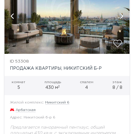
ID 53308
ПРОДАЖА КВАРТИРЫ, НИКИТСКИЙ Б-Р
комнат
площадь
спален
этаж
2
5
430 м
4
8 / 8
Жилой комплекс:
Никитский 6
Арбатская
Адрес: Никитский б-р 6
Предлагается панорамный пентхаус, общей
площадью 430 кв.м. с эксклюзивным интерьером,