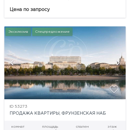
432,13 кв.м. на 6 этаже.Клубный дом в
Крестовоздвиженском переулке Москвы — это
Цена по запросу
архитектурное произведение, в...
Эксклюзив
Спецпредложение
ID 53273
ПРОДАЖА КВАРТИРЫ, ФРУНЗЕНСКАЯ НАБ
комнат
площадь
спален
этаж