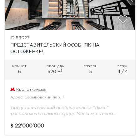
ID 53027
ПРЕДСТАВИТЕЛЬСКИЙ ОСОБНЯК НА
ОСТОЖЕНКЕ!
комнат
площадь
спален
этаж
2
6
620 м
5
4 / 4
Кропоткинская
Адрес: Барыковский пер. 7
Представительский особняк класса "Люкс"
расположен в самом сердце Москвы, в тихом
переулке, соединяющем улицы Остоженка и
Пречистенка. Данный район, находящийся в
22'000'000
непосредственной близости от Кремля и Храма...