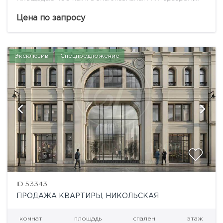
дровяными камином и террасой с видами на
Кремль.«Никитский 6» – жилой дом de luxe класса,
Цена по запросу
расположенный в...
Эксклюзив
Спецпредложение
ID 53343
ПРОДАЖА КВАРТИРЫ, НИКОЛЬСКАЯ
комнат
площадь
спален
этаж