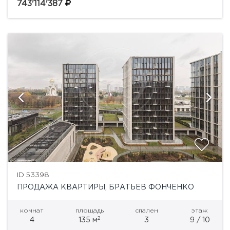
69» на острове Балчуг.Уникальный адрес в сердце
743'114'387
Москвы — первая...
ID 53398
ПРОДАЖА КВАРТИРЫ, БРАТЬЕВ ФОНЧЕНКО
комнат
площадь
спален
этаж
2
4
135 м
3
9 / 10