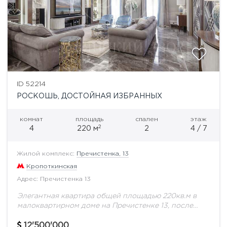
ID 52214
РОСКОШЬ, ДОСТОЙНАЯ ИЗБРАННЫХ
комнат
площадь
спален
этаж
2
4
220 м
2
4 / 7
Жилой комплекс:
Пречистенка, 13
Кропоткинская
Адрес: Пречистенка 13
Элегантная квартира общей площадью 220кв.м в
малоквартирном доме на Пречистенке 13, после
полной реконструкции с воссозданным фасадом
бывшего доходного дома начала XX века. Парадный
12'500'000