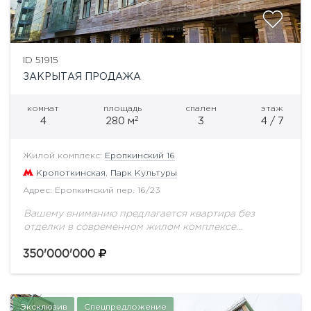
ID 51915
ЗАКРЫТАЯ ПРОДАЖА
комнат
площадь
спален
этаж
2
4
280 м
3
4 / 7
Жилой комплекс:
Еропкинский 16
Кропоткинская
,
Парк Культуры
Адрес: Еропкинский пер. 16/23
Вашему вниманию предлагается квартира без
отделки в современном жилом комплексе
Остоженки - Еропкинский 16. Свободная
планировка. Можно спланировать кухню-гостиную,
350'000'000
4 полноценные спальни, 4 санузла. Элитный жилой
комплекс...
Эксклюзив
Спецпредложение