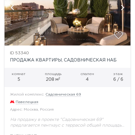
ID 53340
ПРОДАЖА КВАРТИРЫ, САДОВНИЧЕСКАЯ НАБ
комнат
площадь
спален
этаж
2
5
208 м
4
6 / 6
Жилой комплекс:
Садовническая 69
Павелецкая
Адрес: Москва, Россия
На продажу в проекте "Садовническая 69"
предлагается пентхаус с террасой общей площадью
208 кв.м.Элитный клубный квартал «Садовническая