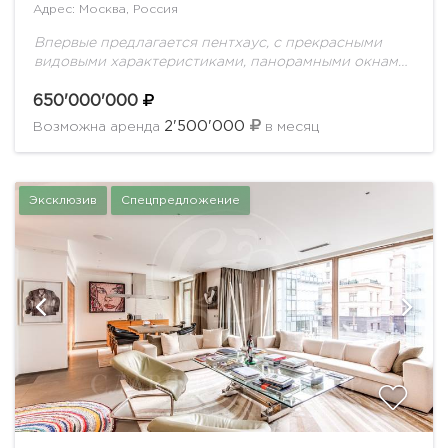
Адрес: Москва, Россия
Впервые предлагается пентхаус, с прекрасными
видовыми характеристиками, панорамными окнами
и террасами, в доме окруженном парком. Выполнен
дорогостоящий ремонт, с идеально продуманной
650'000'000
планировкой для комфортной жизни семьи.
2'500'000
Возможна аренда
в месяц
Планировка...
Эксклюзив
Спецпредложение