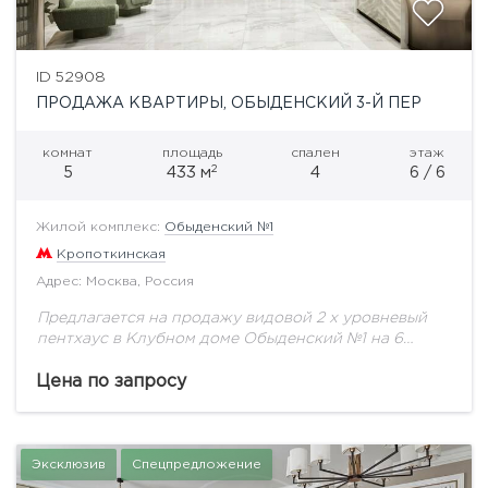
ID 52908
ПРОДАЖА КВАРТИРЫ, ОБЫДЕНСКИЙ 3-Й ПЕР
комнат
площадь
спален
этаж
2
5
433 м
4
6 / 6
Жилой комплекс:
Обыденский №1
Кропоткинская
Адрес: Москва, Россия
Предлагается на продажу видовой 2 х уровневый
пентхаус в Клубном доме Обыденский №1 на 6
этаже общей площадью 433 кв.м.«Обыденский №
1»— самый приватный дом в лучшей...
Цена по запросу
Эксклюзив
Спецпредложение