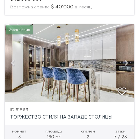
подъезд, круглосуточная охрана,...
40'000
Возможна аренда
в месяц
Эксклюзив
ID 51863
ТОРЖЕСТВО СТИЛЯ НА ЗАПАДЕ СТОЛИЦЫ
комнат
площадь
спален
этаж
2
3
160 м
2
7 / 23