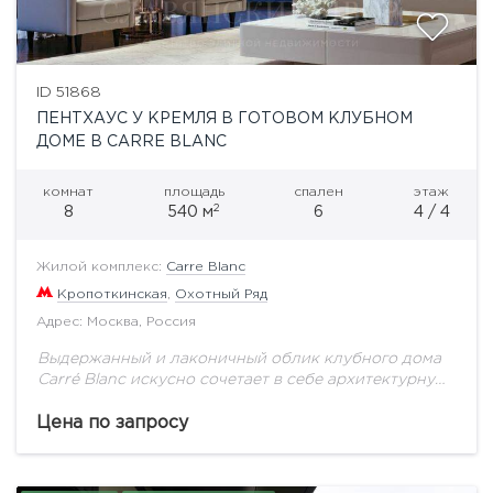
ID 51868
ПЕНТХАУС У КРЕМЛЯ В ГОТОВОМ КЛУБНОМ
ДОМЕ В CARRE BLANC
комнат
площадь
спален
этаж
2
8
540 м
6
4 / 4
Жилой комплекс:
Carre Blanc
Кропоткинская
,
Охотный Ряд
Адрес: Москва, Россия
Выдержанный и лаконичный облик клубного дома
Carré Blanc искусно сочетает в себе архитектурную
принадлежность к легендарному историческому
кварталу с собственной художественной
Цена по запросу
исключительностью. Выполненный из натурального
камня с...