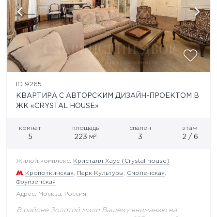
ID 9265
КВАРТИРА С АВТОРСКИМ ДИЗАЙН-ПРОЕКТОМ В
ЖК «CRYSTAL HOUSE»
комнат
площадь
спален
этаж
2
5
223 м
3
2 / 6
Жилой комплекс:
Кристалл Хаус (Crystal house)
Кропоткинская
,
Парк Культуры
,
Смоленская
,
Фрунзенская
Адрес: Москва, Россия
В районе Золотой мили Вашему вниманию на