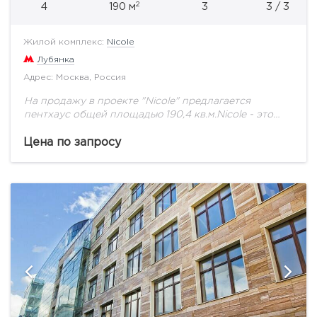
2
4
190 м
3
3 / 3
Жилой комплекс:
Nicole
Лубянка
Адрес: Москва, Россия
На продажу в проекте "Nicole" предлагается
пентхаус общей площадью 190,4 кв.м.Nicole - это
дворы, открытые городской аудитории, культурные
и коммерческие точки притяжения внутри
Цена по запросу
комплекса, вдоль Никольской, Богоявленского...