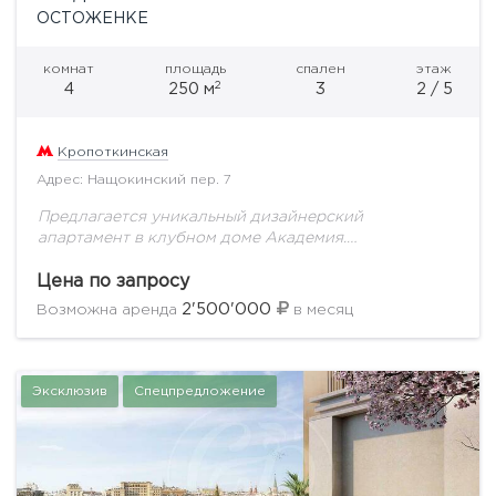
ОСТОЖЕНКЕ
комнат
площадь
спален
этаж
2
4
250 м
3
2 / 5
Кропоткинская
Адрес: Нащокинский пер. 7
Предлагается уникальный дизайнерский
апартамент в клубном доме Академия.
Продуманное до мелочей планировочное решение
включает в себя: кухню-столовую, которая отделена
Цена по запросу
от просторной гостиной, приватную зону,
2'500'000
Возможна аренда
в месяц
состоящую из двух...
Эксклюзив
Спецпредложение