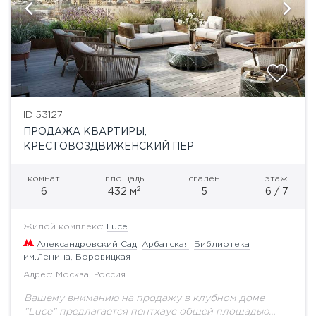
ID 53127
ПРОДАЖА КВАРТИРЫ,
КРЕСТОВОЗДВИЖЕНСКИЙ ПЕР
комнат
площадь
спален
этаж
2
6
432 м
5
6 / 7
Жилой комплекс:
Luce
Александровский Сад
,
Арбатская
,
Библиотека
им.Ленина
,
Боровицкая
Адрес: Москва, Россия
Вашему вниманию на продажу в клубном доме
"Luce" предлагается пентхаус общей площадью