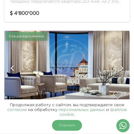
продажу предлагается квартира 223 м.кв. на 2 этаже
в ЖК "Crystal House". Удобная планировка:
прихожая с гардеробной комнатой, гостевой сан....
4'800'000
Спецпредложение
Продолжая работу с сайтом, вы подтверждаете свое
согласие
на обработку
персональных данных
и
файлов
ID 51123
cookie
.
АРИСТОКРАТИЧНЫЙ КЛУБНЫЙ ДОМ НА
На карте
Фильтры
Хорошо
ПРЕЧИСТЕНСКОЙ НАБЕРЕЖНОЙ