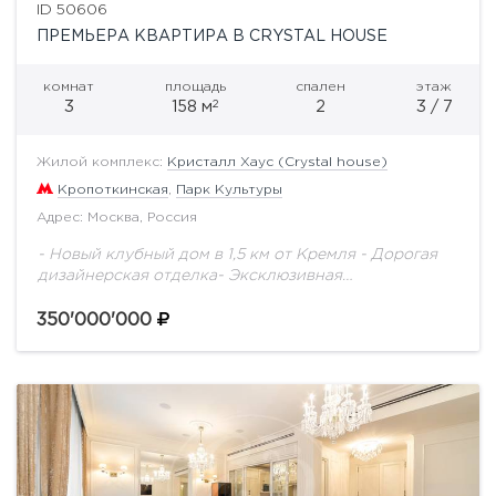
ID 50606
ПРЕМЬЕРА КВАРТИРА В CRYSTAL HOUSE
комнат
площадь
спален
этаж
2
3
158 м
2
3 / 7
Жилой комплекс:
Кристалл Хаус (Crystal house)
Кропоткинская
,
Парк Культуры
Адрес: Москва, Россия
- Новый клубный дом в 1,5 км от Кремля - Дорогая
дизайнерская отделка- Эксклюзивная
мебельТрехкомнатная квартира площадью 158 кв м
расположена на третьем этаже клубного дома
350'000'000
«Кристалл...