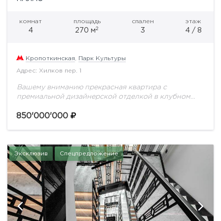
комнат
площадь
спален
этаж
2
4
270 м
3
4 / 8
Кропоткинская
,
Парк Культуры
Адрес: Хилков пер. 1
Вашему вниманию прекрасная квартира с
премиальной дизайнерской отделкой в клубном
доме Остоженки
850'000'000
Эксклюзив
Спецпредложение