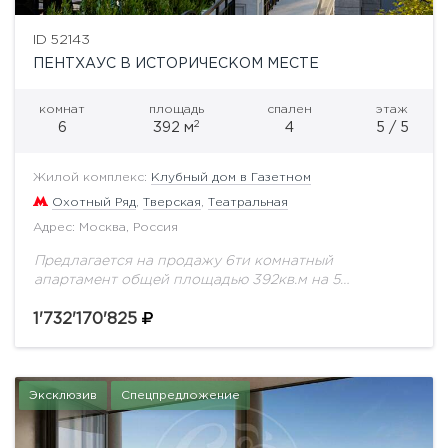
ID 52143
ПЕНТХАУС В ИСТОРИЧЕСКОМ МЕСТЕ
комнат
площадь
спален
этаж
2
6
392 м
4
5 / 5
Жилой комплекс:
Клубный дом в Газетном
Охотный Ряд
,
Тверская
,
Театральная
Адрес: Москва, Россия
Предлагается на продажу 6ти комнатный
апартамент общей площадью 392кв.м на 5
этаже.Знаковое место. Резиденция расположена в
тихом сквере и имеет выходы сразу в два
1'732'170'825
центральных переулка Газетный...
Эксклюзив
Спецпредложение