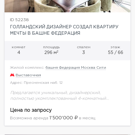
ID 52238
ГОЛЛАНДСКИЙ ДИЗАЙНЕР СОЗДАЛ КВАРТИРУ
МЕЧТЫ В БАШНЕ ФЕДЕРАЦИЯ
комнат
площадь
спален
этаж
2
4
296 м
3
55 / 66
Жилой комплекс:
башня Федерация Москва Сити
Выставочная
Адрес: Пресненская наб. 12
Предлагается уникальный, дизайнерский,
полностью укомплектованный 4-комнатный
апартамент в Башне Федерация Москва-Сити.
Современный жилой комплекс, вооруженный тип
Цена по запросу
охраны, система видеонаблюдения, консьерж-
1'500'000
Возможна аренда
в месяц
сервис, экспресс лифты, своя служба эксплуатации,
презентабельная входная...