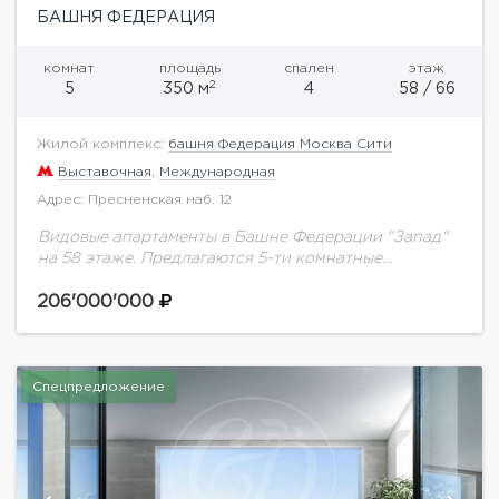
БАШНЯ ФЕДЕРАЦИЯ
комнат
площадь
спален
этаж
2
5
350 м
4
58 / 66
Жилой комплекс:
башня Федерация Москва Сити
Выставочная
,
Международная
Адрес: Пресненская наб. 12
Видовые апартаменты в Башне Федерации "Запад"
на 58 этаже. Предлагаются 5-ти комнатные
апартаменты с дизайнерской отделкой в которой
использовались натуральные и дорогостоящие
206'000'000
материалы.Апартаменты укомплектованы мебелью и
всей...
Спецпредложение