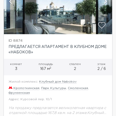
ID 8874
ПРЕДЛАГАЕТСЯ АПАРТАМЕНТ В КЛУБНОМ ДОМЕ
«НАБОКОВ»
комнат
площадь
спален
этаж
2
3
167 м
2
2 / 6
Жилой комплекс:
Клубный дом Nabokov
Кропоткинская
,
Парк Культуры
,
Смоленская
,
Фрунзенская
Адрес: Курсовой пер. 10/1
На продажу предлагается великолепная квартира с
отделкой площадью 167,8 кв.м. на 2 этаже.Клубный