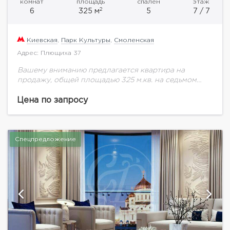
комнат
площадь
спален
этаж
2
6
325 м
5
7 / 7
Киевская
,
Парк Культуры
,
Смоленская
Адрес: Плющиха 37
Вашему вниманию предлагается квартира на
продажу, общей площадью 325 м.кв. на седьмом
этаже с терраса 85 м.кв.Клубный дом Bunin
представляет собой проект комплексной
Цена по запросу
реновации исторического здания -...
Спецпредложение