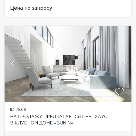
дом, рассчитанный на 14 апартаментов, возводится
по монолитной технологии и представляет собой 6-
Цена по запросу
этажное здание,...
ID 7869
НА ПРОДАЖУ ПРЕДЛАГАЕТСЯ ПЕНТХАУС
В КЛУБНОМ ДОМЕ «BUNIN»