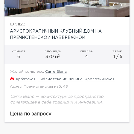
ID 51123
АРИСТОКРАТИЧНЫЙ КЛУБНЫЙ ДОМ НА
ПРЕЧИСТЕНСКОЙ НАБЕРЕЖНОЙ
комнат
площадь
спален
этаж
2
6
370 м
4
4 / 5
Жилой комплекс:
Carre Blanc
Арбатская
,
Библиотека им.Ленина
,
Кропоткинская
Адрес: Пречистенская наб. 43
Carré Blanc — архитектурное пространство,
сочетающее в себе традиции и инновации,
идеальную своей простотой форму и доведенное
до совершенства понимание комфорта,
Цена по запросу
безопасности и экологичности. В этом элегантном...