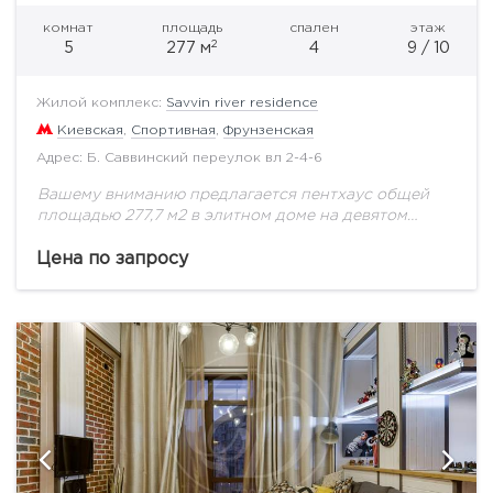
комнат
площадь
спален
этаж
2
5
277 м
4
9 / 10
Жилой комплекс:
Savvin river residence
Киевская
,
Спортивная
,
Фрунзенская
Адрес: Б. Саввинский переулок вл 2-4-6
Вашему вниманию предлагается пентхаус общей
площадью 277,7 м2 в элитном доме на девятом
этаже.Квартиры предлагаются с высокими
потолками - 3,35 м.,В домах применяется
Цена по запросу
панорамное остекление французскими окнами....