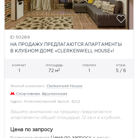
ID 50289
НА ПРОДАЖУ ПРЕДЛАГАЮТСЯ АПАРТАМЕНТЫ
В КЛУБНОМ ДОМЕ «CLERKENWELL HOUSE»!
комнат
площадь
спален
этаж
2
1
72 м
1
5 / 6
Жилой комплекс:
Clerkenwell House
Спортивная
,
Фрунзенская
Адрес: Комсомольский просп. 42с2
Вашему вниманию на продажу предлагаются
апартаменты общей площадью 72 кв.м в клубном
доме "Clerkenwell House", расположенному по
адресу: Комсомольский проспект, 42с2.ЖК
Цена по запросу
"Clerkenwell House" - клубный дом, с...
Цена по запросу
Возможна аренда
в месяц