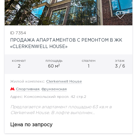
ID 7354
ПРОДАЖА АПАРТАМЕНТОВ С РЕМОНТОМ В ЖК
«CLERKENWELL HOUSE»
комнат
площадь
спален
этаж
2
2
60 м
1
3 / 6
Жилой комплекс:
Clerkenwell House
Спортивная
,
Фрунзенская
Адрес: Комсомольский просп. 42 стр.2
Предлагается апартамент площадью 63 кв.м в
Clerkenwell House. В лофте выполнен
высококачественный ремонт по проекту известного
дизайнера, итальянские и английские отделочные
Цена по запросу
материалы и сантехника. Полный комплект лучшей...