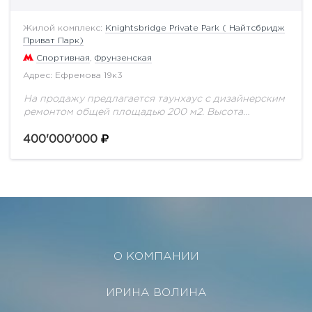
Жилой комплекс:
Knightsbridge Private Park ( Найтсбридж
Приват Парк)
Спортивная
,
Фрунзенская
Адрес: Ефремова 19к3
На продажу предлагается таунхаус с дизайнерским
ремонтом общей площадью 200 м2. Высота
потолков 3,5 м.Первый этаж: кухня-гостиная,
гардеробная, гостевой сан узел. Второй этаж: три
400'000'000
спальни, у мастер...
О КОМПАНИИ
ИРИНА ВОЛИНА