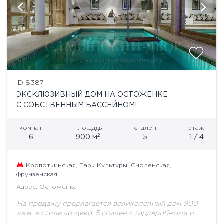
ID 8387
ЭКСКЛЮЗИВНЫЙ ДОМ НА ОСТОЖЕНКЕ
С СОБСТВЕННЫМ БАССЕЙНОМ!
комнат
площадь
спален
этаж
2
6
900 м
5
1 / 4
Кропоткинская
,
Парк Культуры
,
Смоленская
,
Фрунзенская
Адрес: Остоженка
На продажу предлагается великолепный дом 900
кв.м. в стиле ар-деко. 5 спален с гардеробными и
ванными комнатами, гостиные с камином, кабинет,