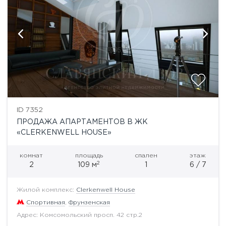
ID 7352
ПРОДАЖА АПАРТАМЕНТОВ В ЖК
«CLERKENWELL HOUSE»
комнат
площадь
спален
этаж
2
2
109 м
1
6 / 7
Жилой комплекс:
Clerkenwell House
Спортивная
,
Фрунзенская
Адрес: Комсомольский просп. 42 стр.2