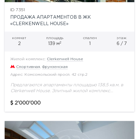
ID 7351
ПРОДАЖА АПАРТАМЕНТОВ В ЖК
«CLERKENWELL HOUSE»
комнат
площадь
спален
этаж
2
2
139 м
1
6 / 7
Жилой комплекс:
Clerkenwell House
Спортивная
,
Фрунзенская
Адрес: Комсомольский просп. 42 стр.2
Предлагаются апартаменты площадью 138,5 кв.м. в
Clerkenwell House. Элитный жилой комплекс
«Clerkenwell House» — это уникальный для Москвы
пример лофт апартаментов в классическом и
2'000'000
практичном английском стиле.Дом...