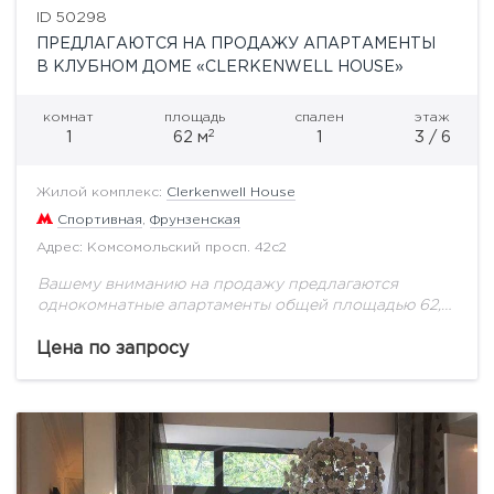
ID 50298
ПРЕДЛАГАЮТСЯ НА ПРОДАЖУ АПАРТАМЕНТЫ
В КЛУБНОМ ДОМЕ «CLERKENWELL HOUSE»
комнат
площадь
спален
этаж
2
1
62 м
1
3 / 6
Жилой комплекс:
Clerkenwell House
Спортивная
,
Фрунзенская
Адрес: Комсомольский просп. 42с2
Вашему вниманию на продажу предлагаются
однокомнатные апартаменты общей площадью 62,9
кв.м. в клубном доме "Clerkenwell
House".Апартамент с высококачественным
Цена по запросу
ремонтом, выполненным в стиле Loft. Планировка:
кухня-гостиная, спальня, гардеробная,...