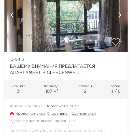
ID 9413
ВАШЕМУ ВНИМАНИЯ ПРЕДЛАГАЕТСЯ
АПАРТАМЕНТ В CLERCENWELL
комнат
площадь
спален
этаж
2
3
107 м
2
4 / 6
Жилой комплекс:
Clerkenwell House
Кропоткинская
,
Спортивная
,
Фрунзенская
Адрес: Комсомольский просп. 42с2
Вашему вниманию на продажу предлагается