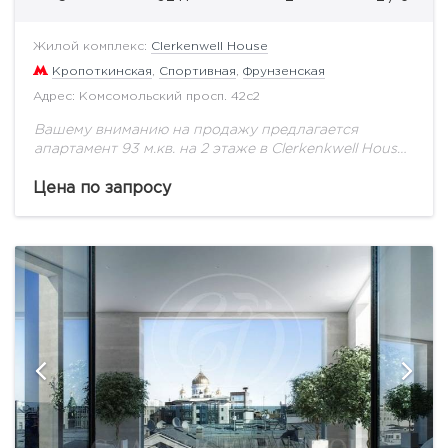
Жилой комплекс:
Clerkenwell House
Кропоткинская
,
Спортивная
,
Фрунзенская
Адрес: Комсомольский просп. 42с2
Вашему вниманию на продажу предлагается
апартамент 93 м.кв. на 2 этаже в Clerkenkwell House
свободной планировки площадью 92кв.м.
Панорамное остекление и приятные виды.
Цена по запросу
Превосходный фасад в английском...