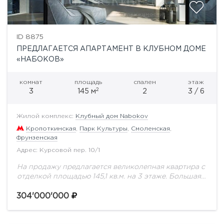
ID 8875
ПРЕДЛАГАЕТСЯ АПАРТАМЕНТ В КЛУБНОМ ДОМЕ
«НАБОКОВ»
комнат
площадь
спален
этаж
2
3
145 м
2
3 / 6
Жилой комплекс:
Клубный дом Nabokov
Кропоткинская
,
Парк Культуры
,
Смоленская
,
Фрунзенская
Адрес: Курсовой пер. 10/1
На продажу предлагается великолепная квартира с
отделкой площадью 145,1 кв.м. на 3 этаже. Большая
кладовая и 2 машиноместа в подарок!Клубный дом,
рассчитанный на 14 апартаментов, возводится по...
304'000'000