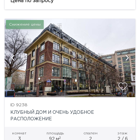
House. Развитая инфраструктура, До Фрунзенской
Цена по запросу
набережной 5 минут пешком, до метро...
Снижение цены
ID 9238
КЛУБНЫЙ ДОМ И ОЧЕНЬ УДОБНОЕ
РАСПОЛОЖЕНИЕ
комнат
площадь
спален
этаж
2
3
92 м
2
2 / 6