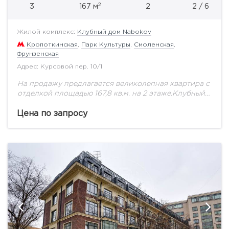
2
3
167 м
2
2 / 6
Жилой комплекс:
Клубный дом Nabokov
Кропоткинская
,
Парк Культуры
,
Смоленская
,
Фрунзенская
Адрес: Курсовой пер. 10/1
На продажу предлагается великолепная квартира с
отделкой площадью 167,8 кв.м. на 2 этаже.Клубный
дом, рассчитанный на 14 апартаментов, возводится
по монолитной технологии и представляет собой 6-
Цена по запросу
этажное здание,...