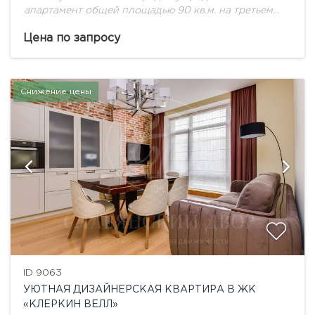
апартамент общей площадью 90 кв.м. на третьем
этаже в Clerkenkwell House. Идеальная планировка
:прихожая с гардеробной комнатой, гостевой сан
Цена по запросу
узел, гостиная в...
Снижение цены
ID 9063
УЮТНАЯ ДИЗАЙНЕРСКАЯ КВАРТИРА В ЖК
«КЛЕРКИН ВЕЛЛ»