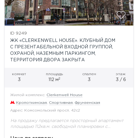
ID 9249
ЖК «CLERKENWELL HOUSE». КЛУБНЫЙ ДОМ
С ПРЕЗЕНТАБЕЛЬНОЙ ВХОДНОЙ ГРУППОЙ,
ОХРАНОЙ, НАЗЕМНЫМ ПАРКИНГОМ,
ТЕРРИТОРИЯ ДВОРА ЗАКРЫТА
комнат
площадь
спален
этаж
2
3
112 м
3
3 / 6
Жилой комплекс:
Clerkenwell House
Кропоткинская
,
Спортивная
,
Фрунзенская
Адрес: Комсомольский просп. 42с2
На продажу предлагается просторный апартамент
площадью 112кв.м. свободной планировки с
панорамными окнами в клубном доме Clerkenwell