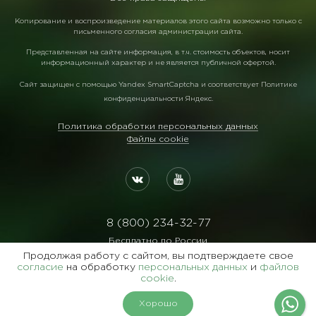
Копирование и воспроизведение материалов этого сайта возможно только с
письменного согласия администрации сайта.
Представленная на сайте информация, в т.ч. стоимость объектов, носит
информационный характер и не является публичной офертой.
Сайт защищен с помощью
Yandex SmartCaptcha
и соответствует
Политике
конфиденциальности Яндекс
.
Политика обработки персональных данных
Файлы cookie
8 (800) 234-32-77
Бесплатно по России
Продолжая работу с сайтом, вы подтверждаете свое
Реквизиты:
согласие
на обработку
персональных данных
и
файлов
ООО Агентство "Славянский Двор"
cookie
.
ИНН:7729122105 ОГРН:1027700102473
На карте
Фильтры
Хорошо
1