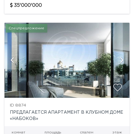
эксплуатируемая кровля.Зона спа - сауна, хаммам,...
35'000'000
Спецпредложение
ID 8874
ПРЕДЛАГАЕТСЯ АПАРТАМЕНТ В КЛУБНОМ ДОМЕ
«НАБОКОВ»
комнат
площадь
спален
этаж