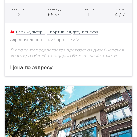
комнат
площадь
спален
этаж
2
2
65 м
1
4 / 7
Парк Культуры
,
Спортивная
,
Фрунзенская
Адрес: Комсомольский просп. 42/2
В продажу предлагается прекрасная дизайнерская
квартира общей площадью 65 м.кв. на 4 этаже.В
квартире выполнен ремонт под ключ, есть вся
мебель и техника только самых лучших мировых...
Цена по запросу