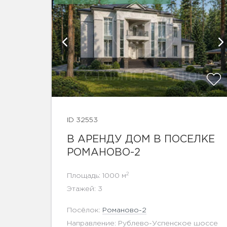
афии
ID 32553
показать ещё 43 фотографии
В АРЕНДУ ДОМ В ПОСЕЛКЕ
РОМАНОВО-2
2
Площадь: 1000 м
Этажей: 3
Посёлок:
Романово-2
Направление: Рублево-Успенское шоссе