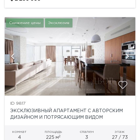
предусмотрено: гостиная-кухня-столовая, две
спальни...
Снижение цены
Эксклюзив
ID 9817
ЭКСКЛЮЗИВНЫЙ АПАРТАМЕНТ С АВТОРСКИМ
ДИЗАЙНОМ И ПОТРЯСАЮЩИМ ВИДОМ
комнат
площадь
спален
этаж
2
4
225 м
3
27 / 73