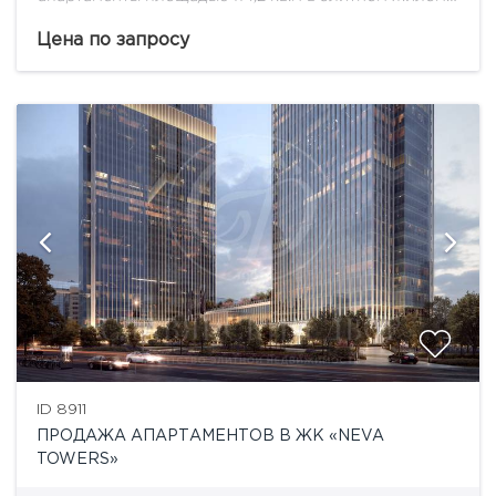
комплексе "Меркурий Сити" на 48 этаже с
панорамными видами на восток столицы, Белый
Цена по запросу
дом и...
ID 8911
ПРОДАЖА АПАРТАМЕНТОВ В ЖК «NEVA
TOWERS»