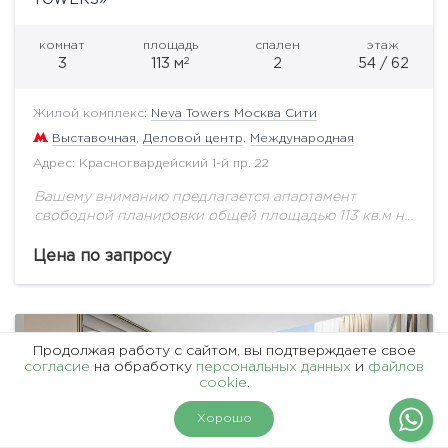
TOWERS»
комнат
площадь
спален
этаж
2
3
113 м
2
54 / 62
Жилой комплекс:
Neva Towers Москва Сити
Выставочная
,
Деловой центр
,
Международная
Адрес: Красногвардейский 1-й пр. 22
Вашему вниманию предлагается апартамент
свободной планировки общей площадью 113 кв.м на
54 этаже. Проект расположен в Москве близ
современного района «Москва-Сити». Идеальная
Цена по запросу
транспортная доступность различными видами
транспорта.В...
Продолжая работу с сайтом, вы подтверждаете свое
согласие
на обработку
персональных данных
и
файлов
cookie
.
На карте
Фильтры
Хорошо
1