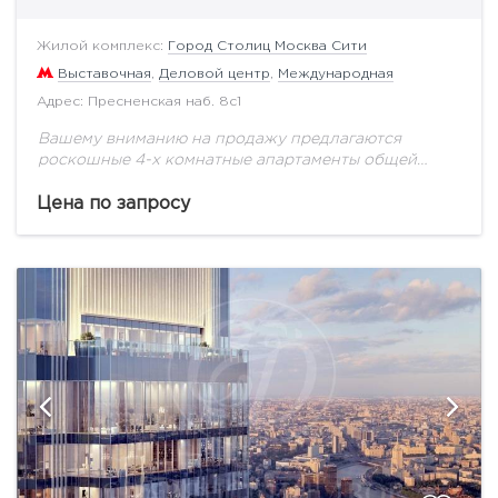
Жилой комплекс:
Город Столиц Москва Сити
Выставочная
,
Деловой центр
,
Международная
Адрес: Пресненская наб. 8с1
Вашему вниманию на продажу предлагаются
роскошные 4-х комнатные апартаменты общей
площадью 225 кв.м на 27 этаже. Выполнен
авторский ремонт по индивидуальному проекту. В
Цена по запросу
отделке использованы натуральный мрамор,...