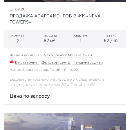
ID 8926
ПРОДАЖА АПАРТАМЕНТОВ В ЖК «NEVA
TOWERS»
комнат
площадь
спален
этаж
2
2
82 м
1
62 / 62
Жилой комплекс:
Neva Towers Москва Сити
Выставочная
,
Деловой центр
,
Международная
Адрес: Красногвардейский 1-й пр. 22
Вашему вниманию на продажу предлагается
апартаменты площадью 82,40 кв.м. на 62
этаже.Проект расположен в Москве близ
современного района «Москва-Сити». Идеальная
Цена по запросу
транспортная доступность различными видами
транспорта.В 2018 году...