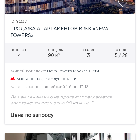
ID 8237
ПРОДАЖА АПАРТАМЕНТОВ В ЖК «NEVA
TOWERS»
комнат
площадь
спален
этаж
2
4
90 м
3
5 / 28
Жилой комплекс:
Neva Towers Москва Сити
Выставочная
,
Международная
Адрес: Красногвардейский 1-й пр. 17-18
Вашему вниманию на продажу предлагается
апартаменты площадью 90 кв.м. на 5
этаже.Гостиная-кухня-столовая 27 кв.м. Главная
спальня с гардеробной 20 кв.м. Ванная комната 5
Цена по запросу
кв.м. Вторая спальня 14...