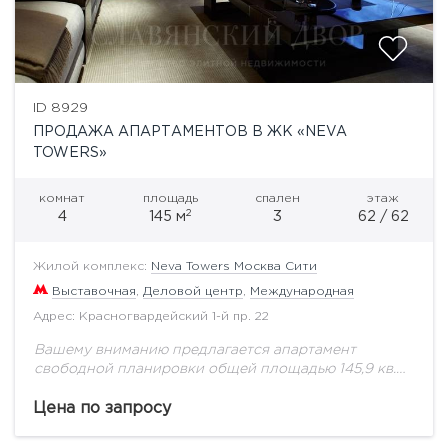
ID 8929
ПРОДАЖА АПАРТАМЕНТОВ В ЖК «NEVA
TOWERS»
комнат
площадь
спален
этаж
2
4
145 м
3
62 / 62
Жилой комплекс:
Neva Towers Москва Сити
Выставочная
,
Деловой центр
,
Международная
Адрес: Красногвардейский 1-й пр. 22
Вашему вниманию предлагается апартамент
свободной планировки общей площадью 145,9 кв.м
на 62 этаже. Проект расположен в Москве близ
современного района «Москва-Сити». Идеальная
Цена по запросу
транспортная доступность различными видами
транспорта.В...