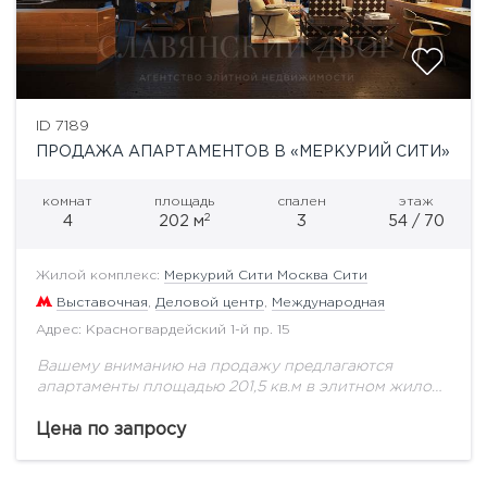
ID 7189
ПРОДАЖА АПАРТАМЕНТОВ В «МЕРКУРИЙ СИТИ»
комнат
площадь
спален
этаж
2
4
202 м
3
54 / 70
Жилой комплекс:
Меркурий Сити Москва Сити
Выставочная
,
Деловой центр
,
Международная
Адрес: Красногвардейский 1-й пр. 15
Вашему вниманию на продажу предлагаются
апартаменты площадью 201,5 кв.м в элитном жилом
комплексе "Меркурий Сити" на 54 этаже с
панорамными видами на Москва-реку и северо-
Цена по запросу
запад столицы.Апартаменты в...