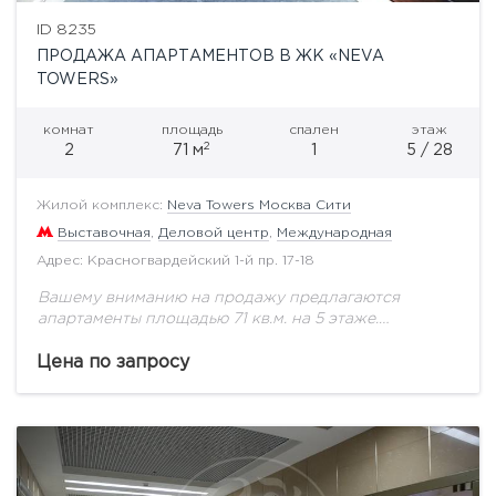
ID 8235
ПРОДАЖА АПАРТАМЕНТОВ В ЖК «NEVA
TOWERS»
комнат
площадь
спален
этаж
2
2
71 м
1
5 / 28
Жилой комплекс:
Neva Towers Москва Сити
Выставочная
,
Деловой центр
,
Международная
Адрес: Красногвардейский 1-й пр. 17-18
Вашему вниманию на продажу предлагаются
апартаменты площадью 71 кв.м. на 5 этаже.
Гостиная-кухня-столовая 35кв.м. Спальня с
гардеробной 16 кв.м. Ванная комната 6 кв.м.
Цена по запросу
Коридор и холл (с...