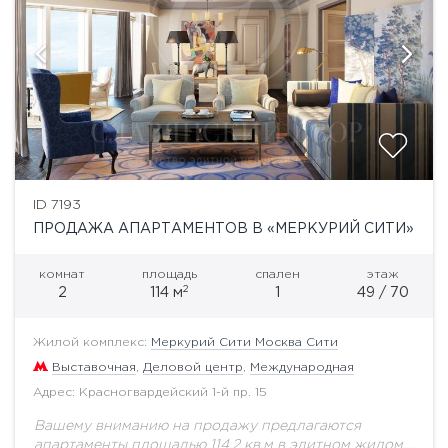
ID 7193
ПРОДАЖА АПАРТАМЕНТОВ В «МЕРКУРИЙ СИТИ»
комнат
площадь
спален
этаж
2
2
114 м
1
49 / 70
Жилой комплекс:
Меркурий Сити Москва Сити
Выставочная
,
Деловой центр
,
Международная
Адрес: Красногвардейский 1-й пр. 15
Вашему вниманию на продажу предлагаются
апартаменты площадью 114,2 кв.м в элитном жилом