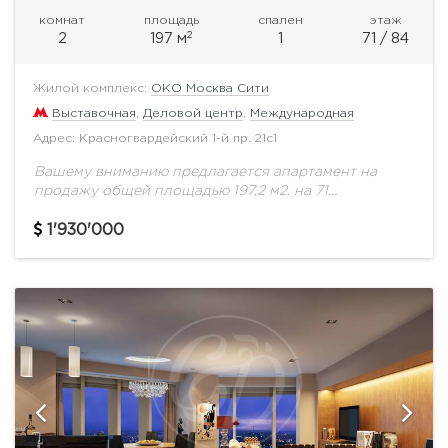
комнат
площадь
спален
этаж
2
2
197 м
1
71 / 84
Жилой комплекс:
ОКО Москва Сити
Выставочная
,
Деловой центр
,
Международная
Адрес: Красногвардейский 1-й пр. 21с1
Вашему вниманию предлагается апартамент на
продажу общей площадью 197,2 м2. на 71
этаже.Изысканные интерьеры, выполненные по
авторским дизайн-проектам, качественный ремонт,
1'930'000
инженерное оснащение нового поколения,
высокотехнологичная и надежная...