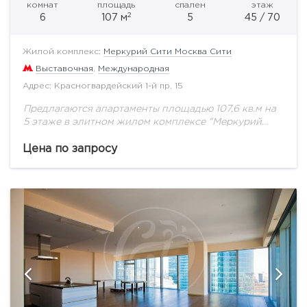
комнат
площадь
спален
этаж
2
6
107 м
5
45 / 70
Жилой комплекс:
Меркурий Сити Москва Сити
Выставочная
,
Международная
Адрес: Красногвардейский 1-й пр. 15
Предлагаются апартаменты площадью 107,6 кв.м на
5 этаже в элитном жилом комплексе "Меркурий
Сити" с панорамными видами. Апартаменты в
«Меркурий Сити» имеют оптимальные
Цена по запросу
планировочные решения. Это позволяет...