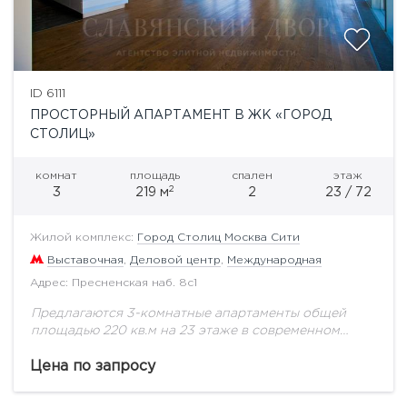
ID 6111
ПРОСТОРНЫЙ АПАРТАМЕНТ В ЖК «ГОРОД
СТОЛИЦ»
комнат
площадь
спален
этаж
2
3
219 м
2
23 / 72
Жилой комплекс:
Город Столиц Москва Сити
Выставочная
,
Деловой центр
,
Международная
Адрес: Пресненская наб. 8с1
Предлагаются 3-комнатные апартаменты общей
площадью 220 кв.м на 23 этаже в современном
комплексе "Город столиц" . Квартира расположена
на 23 этаже башни "Москва". Планировка: две
Цена по запросу
спальни, две...