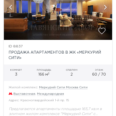
ID 8837
ПРОДАЖА АПАРТАМЕНТОВ В ЖК «МЕРКУРИЙ
СИТИ»
комнат
площадь
спален
этаж
2
3
166 м
2
60 / 70
Жилой комплекс:
Меркурий Сити Москва Сити
Выставочная
,
Международная
Адрес: Красногвардейский 1-й пр. 15
Предлагаются апартаменты площадью 165,7 кв.м в
элитном жилом комплексе "Меркурий Сити" с