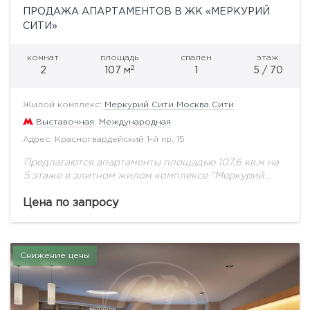
ПРОДАЖА АПАРТАМЕНТОВ В ЖК «МЕРКУРИЙ
СИТИ»
комнат
площадь
спален
этаж
2
2
107 м
1
5 / 70
Жилой комплекс:
Меркурий Сити Москва Сити
Выставочная
,
Международная
Адрес: Красногвардейский 1-й пр. 15
Предлагаются апартаменты площадью 107,6 кв.м на
5 этаже в элитном жилом комплексе "Меркурий
Сити" с панорамными видами. Апартаменты в
«Меркурий Сити» имеют оптимальные
Цена по запросу
планировочные решения. Это позволяет...
Снижение цены