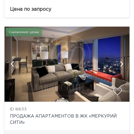
панорамными видами на 60 этаже.Апартаменты в
«Меркурий Сити» имеют оптимальные
Цена по запросу
планировочные решения. Это позволяет в...
Снижение цены
ID 8833
ПРОДАЖА АПАРТАМЕНТОВ В ЖК «МЕРКУРИЙ
СИТИ»