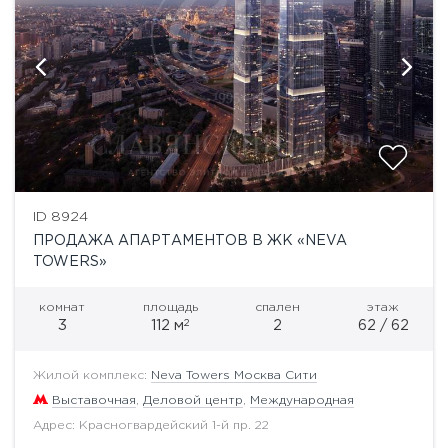
ID 8924
ПРОДАЖА АПАРТАМЕНТОВ В ЖК «NEVA
TOWERS»
комнат
площадь
спален
этаж
2
3
112 м
2
62 / 62
Жилой комплекс:
Neva Towers Москва Сити
Выставочная
,
Деловой центр
,
Международная
Адрес: Красногвардейский 1-й пр. 22