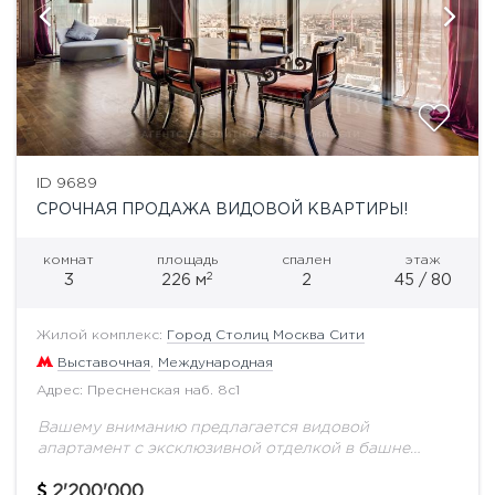
ID 9689
СРОЧНАЯ ПРОДАЖА ВИДОВОЙ КВАРТИРЫ!
комнат
площадь
спален
этаж
2
3
226 м
2
45 / 80
Жилой комплекс:
Город Столиц Москва Сити
Выставочная
,
Международная
Адрес: Пресненская наб. 8с1
Вашему вниманию предлагается видовой
апартамент с эксклюзивной отделкой в башне
Москва, общей площадью 226 м2. Высота потолков
3.3 метра, Удобной и продуманной планировкой
2'200'000