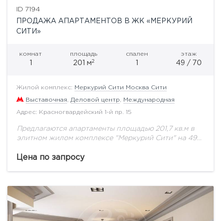
ID 7194
ПРОДАЖА АПАРТАМЕНТОВ В ЖК «МЕРКУРИЙ
СИТИ»
комнат
площадь
спален
этаж
2
1
201 м
1
49 / 70
Жилой комплекс:
Меркурий Сити Москва Сити
Выставочная
,
Деловой центр
,
Международная
Адрес: Красногвардейский 1-й пр. 15
Предлагаются апартаменты площадью 201,7 кв.м в
элитном жилом комплексе "Меркурий Сити" на 49
этаже с супер панорамными видами на восток
столицы, гостиницу "Украина", Белый дом и Москва-
Цена по запросу
реку....