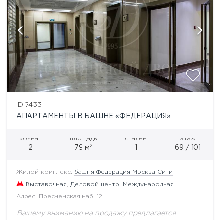
ID 7433
АПАРТАМЕНТЫ В БАШНЕ «ФЕДЕРАЦИЯ»
комнат
площадь
спален
этаж
2
2
79 м
1
69 / 101
Жилой комплекс:
башня Федерация Москва Сити
Выставочная
,
Деловой центр
,
Международная
Адрес: Пресненская наб. 12
Вашему вниманию на продажу предлагается