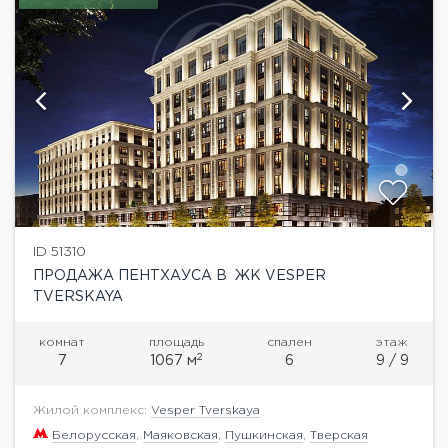
ID 51310
ПРОДАЖА ПЕНТХАУСА В ЖК VESPER
TVERSKAYA
комнат
площадь
спален
этаж
2
7
1067 м
6
9 / 9
Жилой комплекс:
Vesper Tverskaya
Белорусская
,
Маяковская
,
Пушкинская
,
Тверская