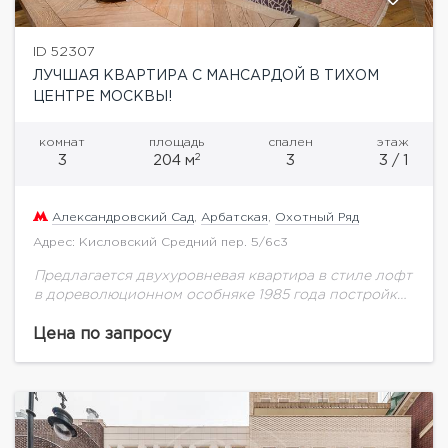
ID 52307
ЛУЧШАЯ КВАРТИРА С МАНСАРДОЙ В ТИХОМ
ЦЕНТРЕ МОСКВЫ!
комнат
площадь
спален
этаж
2
3
204 м
3
3 / 1
Александровский Сад
,
Арбатская
,
Охотный Ряд
Адрес: Кисловский Средний пер. 5/6с3
Предлагается двухуровневая квартира в стиле лофт
в дореволюционном особняке 1985 года постройки.
Квартира располагается на 3 этаже, общей
площадью 204,7 м.кв., мансарда узаконена. Клубный
Цена по запросу
дом на 7...