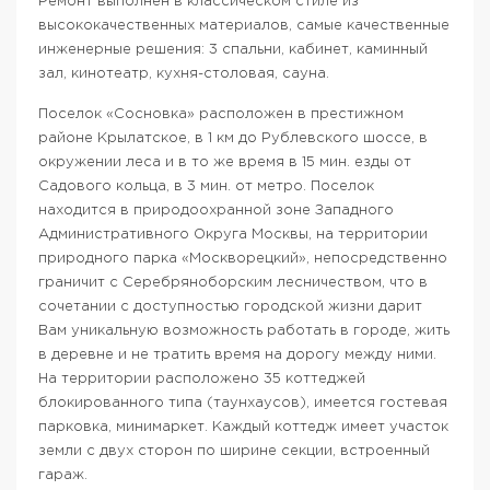
Ремонт выполнен в классическом стиле из
высококачественных материалов, самые качественные
инженерные решения: 3 спальни, кабинет, каминный
зал, кинотеатр, кухня-столовая, сауна.
Поселок «Сосновка» расположен в престижном
районе Крылатское, в 1 км до Рублевского шоссе, в
окружении леса и в то же время в 15 мин. езды от
Садового кольца, в 3 мин. от метро. Поселок
находится в природоохранной зоне Западного
Административного Округа Москвы, на территории
природного парка «Москворецкий», непосредственно
граничит с Серебряноборским лесничеством, что в
сочетании с доступностью городской жизни дарит
Вам уникальную возможность работать в городе, жить
в деревне и не тратить время на дорогу между ними.
На территории расположено 35 коттеджей
блокированного типа (таунхаусов), имеется гостевая
парковка, минимаркет. Каждый коттедж имеет участок
земли с двух сторон по ширине секции, встроенный
гараж.