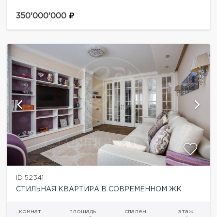
расположенном в самом сердце Золотой мили
Остоженки. Квартира предлагается с дизайнерской
350'000'000
отделкой, встроенной кухней и...
ID 52341
СТИЛЬНАЯ КВАРТИРА В СОВРЕМЕННОМ ЖК
комнат
площадь
спален
этаж