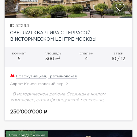
ID 52293
СВЕТЛАЯ КВАРТИРА С ТЕРРАСОЙ
В ИСТОРИЧЕСКОМ ЦЕНТРЕ МОСКВЫ
комнат
площадь
спален
этаж
2
5
300 м
4
10 / 12
Новокузнецкая
,
Третьяковская
Адрес: Климентовский пер. 2
. В историческом районе Столицы в жилом
комплексе, стиля французский ренессанс,
Климентовский дом 2. предлагаем Вашему
вниманию квартиру с террасой и шикарными
250'000'000
видовыми характеристиками.Квартира без отделки,
окна...
Спецпредложение