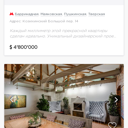
Баррикадная
,
Маяковская
,
Пушкинская
,
Тверская
Адрес: Козихинский Большой пер. 14
Каждый миллиметр этой прекрасной квартиры
сделан идеально. Уникальный дизайнерский проект
от известного дизайнера не оставит равнодушных,
стоит только окунутся в атмосферу этого места.
4'800'000
Отделка и мебель выбирались...