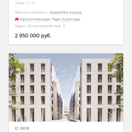
Этаж: 1 / 3
Жилой комплекс:
Grand-Prix-house
Кропоткинская
,
Парк Культуры
Адрес: Бутиковский пер. 5
2 950 000 руб.
ID 9618