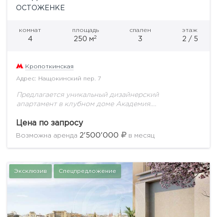
ОСТОЖЕНКЕ
комнат
площадь
спален
этаж
2
4
250 м
3
2 / 5
Кропоткинская
Адрес: Нащокинский пер. 7
Предлагается уникальный дизайнерский
апартамент в клубном доме Академия.
Продуманное до мелочей планировочное решение
включает в себя: кухню-столовую, которая отделена
Цена по запросу
от просторной гостиной, приватную зону,
2'500'000
Возможна аренда
в месяц
состоящую из двух...
Эксклюзив
Спецпредложение