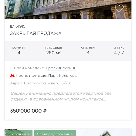
ID 51915
ЗАКРЫТАЯ ПРОДАЖА
комнат
площадь
спален
этаж
2
4
280 м
3
4 / 7
Жилой комплекс:
Еропкинский 16
Кропоткинская
,
Парк Культуры
Адрес: Еропкинский пер. 16/23
Вашему вниманию предлагается квартира без
отделки в современном жилом комплексе
Остоженки - Еропкинский 16. Свободная
планировка. Можно спланировать кухню-гостиную,
350'000'000
4 полноценные спальни, 4 санузла. Элитный жилой
комплекс...
Эксклюзив
Спецпредложение