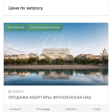
432,13 кв.м. на 6 этаже.Клубный дом в
Крестовоздвиженском переулке Москвы — это
Цена по запросу
архитектурное произведение, в...
Эксклюзив
Спецпредложение
ID 53273
ПРОДАЖА КВАРТИРЫ, ФРУНЗЕНСКАЯ НАБ
комнат
площадь
спален
этаж