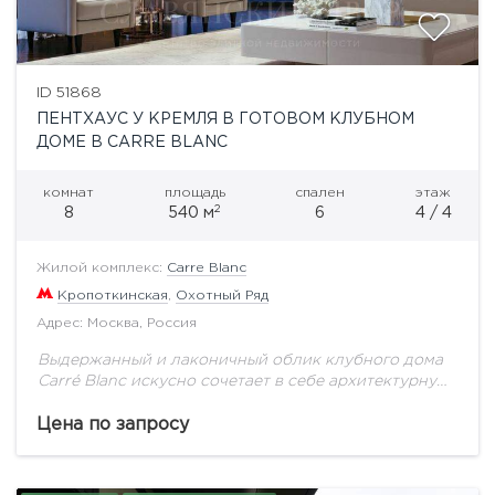
ID 51868
ПЕНТХАУС У КРЕМЛЯ В ГОТОВОМ КЛУБНОМ
ДОМЕ В CARRE BLANC
комнат
площадь
спален
этаж
2
8
540 м
6
4 / 4
Жилой комплекс:
Carre Blanc
Кропоткинская
,
Охотный Ряд
Адрес: Москва, Россия
Выдержанный и лаконичный облик клубного дома
Carré Blanc искусно сочетает в себе архитектурную
принадлежность к легендарному историческому
кварталу с собственной художественной
Цена по запросу
исключительностью. Выполненный из натурального
камня с...