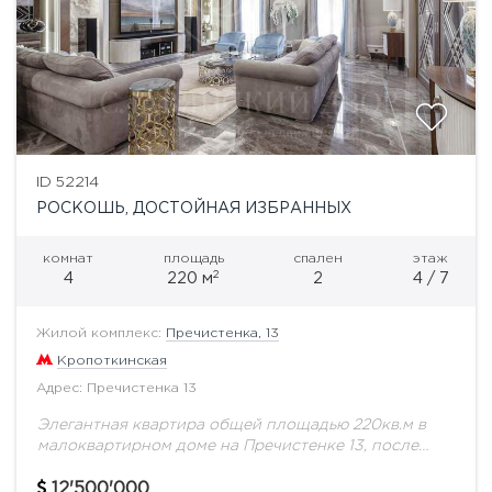
ID 52214
РОСКОШЬ, ДОСТОЙНАЯ ИЗБРАННЫХ
комнат
площадь
спален
этаж
2
4
220 м
2
4 / 7
Жилой комплекс:
Пречистенка, 13
Кропоткинская
Адрес: Пречистенка 13
Элегантная квартира общей площадью 220кв.м в
малоквартирном доме на Пречистенке 13, после
полной реконструкции с воссозданным фасадом
бывшего доходного дома начала XX века. Парадный
12'500'000