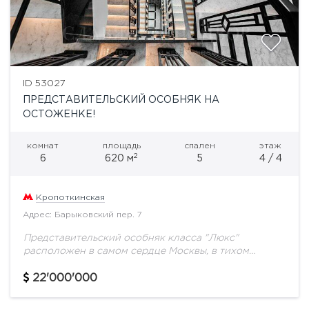
ID 53027
ПРЕДСТАВИТЕЛЬСКИЙ ОСОБНЯК НА
ОСТОЖЕНКЕ!
комнат
площадь
спален
этаж
2
6
620 м
5
4 / 4
Кропоткинская
Адрес: Барыковский пер. 7
Представительский особняк класса "Люкс"
расположен в самом сердце Москвы, в тихом
переулке, соединяющем улицы Остоженка и
Пречистенка. Данный район, находящийся в
22'000'000
непосредственной близости от Кремля и Храма...