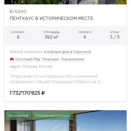
ID 52143
ПЕНТХАУС В ИСТОРИЧЕСКОМ МЕСТЕ
комнат
площадь
спален
этаж
2
6
392 м
4
5 / 5
Жилой комплекс:
Клубный дом в Газетном
Охотный Ряд
,
Тверская
,
Театральная
Адрес: Москва, Россия
Предлагается на продажу 6ти комнатный
апартамент общей площадью 392кв.м на 5
этаже.Знаковое место. Резиденция расположена в
тихом сквере и имеет выходы сразу в два
1'732'170'825
центральных переулка Газетный...
Эксклюзив
Спецпредложение