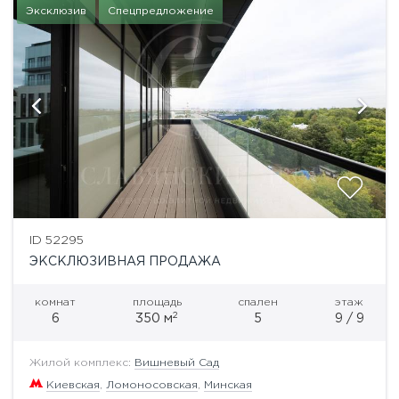
Эксклюзив
Спецпредложение
ID 52295
ЭКСКЛЮЗИВНАЯ ПРОДАЖА
комнат
площадь
спален
этаж
2
6
350 м
5
9 / 9
Жилой комплекс:
Вишневый Сад
Киевская
,
Ломоносовская
,
Минская