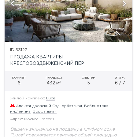
ID 53127
ПРОДАЖА КВАРТИРЫ,
КРЕСТОВОЗДВИЖЕНСКИЙ ПЕР
комнат
площадь
спален
этаж
2
6
432 м
5
6 / 7
Жилой комплекс:
Luce
Александровский Сад
,
Арбатская
,
Библиотека
им.Ленина
,
Боровицкая
Адрес: Москва, Россия
Вашему вниманию на продажу в клубном доме
"Luce" предлагается пентхаус общей площадью