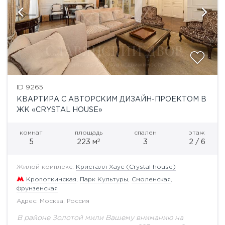
ID 9265
КВАРТИРА С АВТОРСКИМ ДИЗАЙН-ПРОЕКТОМ В
ЖК «CRYSTAL HOUSE»
комнат
площадь
спален
этаж
2
5
223 м
3
2 / 6
Жилой комплекс:
Кристалл Хаус (Crystal house)
Кропоткинская
,
Парк Культуры
,
Смоленская
,
Фрунзенская
Адрес: Москва, Россия
В районе Золотой мили Вашему вниманию на