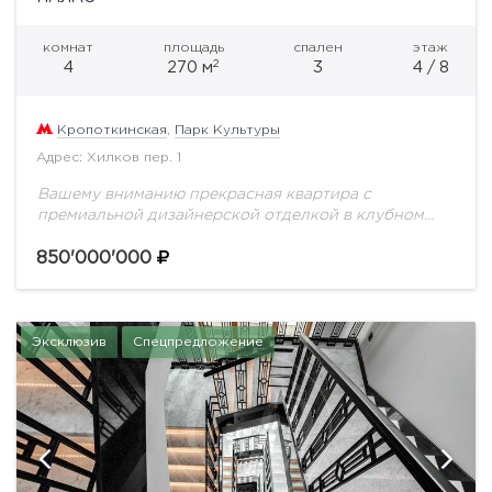
комнат
площадь
спален
этаж
2
4
270 м
3
4 / 8
Кропоткинская
,
Парк Культуры
Адрес: Хилков пер. 1
Вашему вниманию прекрасная квартира с
премиальной дизайнерской отделкой в клубном
доме Остоженки
850'000'000
Эксклюзив
Спецпредложение