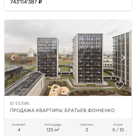
69» на острове Балчуг.Уникальный адрес в сердце
743'114'387
Москвы — первая...
ID 53398
ПРОДАЖА КВАРТИРЫ, БРАТЬЕВ ФОНЧЕНКО
комнат
площадь
спален
этаж
2
4
135 м
3
9 / 10