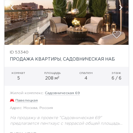
ID 53340
ПРОДАЖА КВАРТИРЫ, САДОВНИЧЕСКАЯ НАБ
комнат
площадь
спален
этаж
2
5
208 м
4
6 / 6
Жилой комплекс:
Садовническая 69
Павелецкая
Адрес: Москва, Россия
На продажу в проекте "Садовническая 69"
предлагается пентхаус с террасой общей площадью
208 кв.м.Элитный клубный квартал «Садовническая