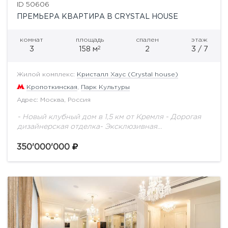
ID 50606
ПРЕМЬЕРА КВАРТИРА В CRYSTAL HOUSE
комнат
площадь
спален
этаж
2
3
158 м
2
3 / 7
Жилой комплекс:
Кристалл Хаус (Crystal house)
Кропоткинская
,
Парк Культуры
Адрес: Москва, Россия
- Новый клубный дом в 1,5 км от Кремля - Дорогая
дизайнерская отделка- Эксклюзивная
мебельТрехкомнатная квартира площадью 158 кв м
расположена на третьем этаже клубного дома
350'000'000
«Кристалл...