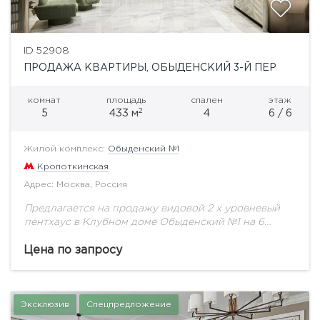
ID 52908
ПРОДАЖА КВАРТИРЫ, ОБЫДЕНСКИЙ 3-Й ПЕР
комнат
площадь
спален
этаж
2
5
433 м
4
6 / 6
Жилой комплекс:
Обыденский №1
Кропоткинская
Адрес: Москва, Россия
Предлагается на продажу видовой 2 х уровневый
пентхаус в Клубном доме Обыденский №1 на 6
этаже общей площадью 433 кв.м.«Обыденский №
1»— самый приватный дом в лучшей...
Цена по запросу
Эксклюзив
Спецпредложение