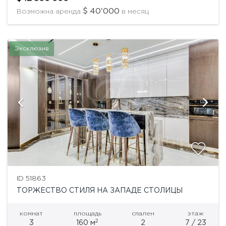
подъезд, круглосуточная охрана,...
40'000
Возможна аренда
в месяц
Эксклюзив
ID 51863
ТОРЖЕСТВО СТИЛЯ НА ЗАПАДЕ СТОЛИЦЫ
комнат
площадь
спален
этаж
2
3
160 м
2
7 / 23