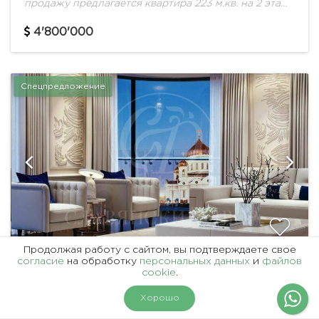
продажу предлагается квартира 223 м.кв. на 2 этаже
в ЖК "Crystal House". Удобная планировка:
прихожая с гардеробной комнатой, гостевой сан....
4'800'000
Спецпредложение
Продолжая работу с сайтом, вы подтверждаете свое
согласие
на обработку
персональных данных
и
файлов
ID 51123
cookie
.
АРИСТОКРАТИЧНЫЙ КЛУБНЫЙ ДОМ НА
На карте
Фильтры
Хорошо
ПРЕЧИСТЕНСКОЙ НАБЕРЕЖНОЙ