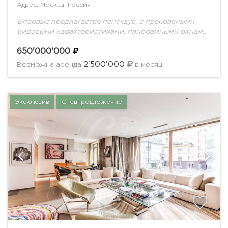
Адрес: Москва, Россия
Впервые предлагается пентхаус, с прекрасными
видовыми характеристиками, панорамными окнами
и террасами, в доме окруженном парком. Выполнен
дорогостоящий ремонт, с идеально продуманной
650'000'000
планировкой для комфортной жизни семьи.
2'500'000
Возможна аренда
в месяц
Планировка...
Эксклюзив
Спецпредложение