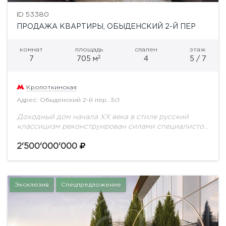
ID 53380
ПРОДАЖА КВАРТИРЫ, ОБЫДЕНСКИЙ 2-Й ПЕР
комнат
площадь
спален
этаж
2
7
705 м
4
5 / 7
Кропоткинская
Адрес: Обыденский 2-й пер. 3с1
Доходный дом начала ХХ века в стиле русский
классицизм реконструирован силами специалистов
архитектурного бюро "Остоженка" во главе с
архитектором К. В. Гладких в 1997 году.Фасад
2'500'000'000
детально восстановлен.Архитектурные...
Эксклюзив
Спецпредложение