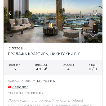
ID 53308
ПРОДАЖА КВАРТИРЫ, НИКИТСКИЙ Б-Р
комнат
площадь
спален
этаж
2
5
430 м
4
8 / 8
Жилой комплекс:
Никитский 6
Арбатская
Адрес: Никитский б-р 6
Предлагается панорамный пентхаус, общей
площадью 430 кв.м. с эксклюзивным интерьером,