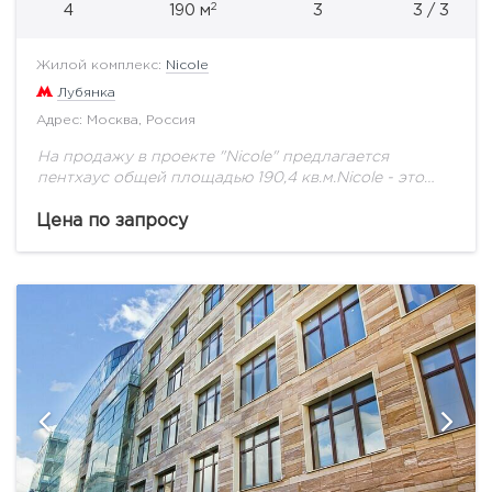
2
4
190 м
3
3 / 3
Жилой комплекс:
Nicole
Лубянка
Адрес: Москва, Россия
На продажу в проекте "Nicole" предлагается
пентхаус общей площадью 190,4 кв.м.Nicole - это
дворы, открытые городской аудитории, культурные
и коммерческие точки притяжения внутри
Цена по запросу
комплекса, вдоль Никольской, Богоявленского...