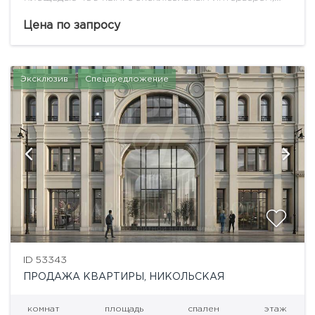
дровяными камином и террасой с видами на
Кремль.«Никитский 6» – жилой дом de luxe класса,
Цена по запросу
расположенный в...
Эксклюзив
Спецпредложение
ID 53343
ПРОДАЖА КВАРТИРЫ, НИКОЛЬСКАЯ
комнат
площадь
спален
этаж