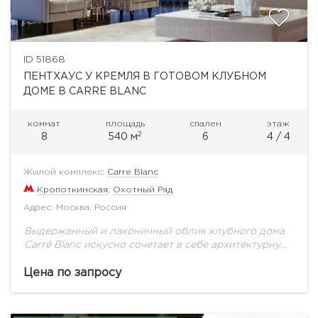
ID 51868
ПЕНТХАУС У КРЕМЛЯ В ГОТОВОМ КЛУБНОМ
ДОМЕ В CARRE BLANC
комнат
площадь
спален
этаж
2
8
540 м
6
4 / 4
Жилой комплекс:
Carre Blanc
Кропоткинская
,
Охотный Ряд
Адрес: Москва, Россия
Выдержанный и лаконичный облик клубного дома
Carré Blanc искусно сочетает в себе архитектурную
принадлежность к легендарному историческому
кварталу с собственной художественной
Цена по запросу
исключительностью. Выполненный из натурального
камня с...