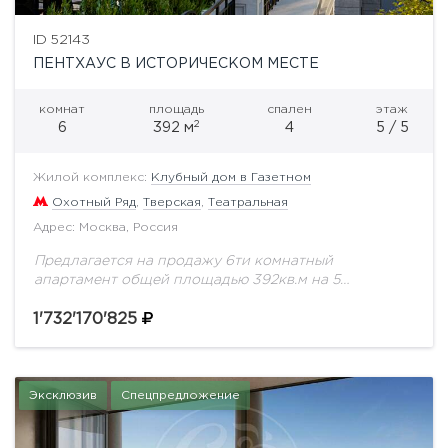
ID 52143
ПЕНТХАУС В ИСТОРИЧЕСКОМ МЕСТЕ
комнат
площадь
спален
этаж
2
6
392 м
4
5 / 5
Жилой комплекс:
Клубный дом в Газетном
Охотный Ряд
,
Тверская
,
Театральная
Адрес: Москва, Россия
Предлагается на продажу 6ти комнатный
апартамент общей площадью 392кв.м на 5
этаже.Знаковое место. Резиденция расположена в
тихом сквере и имеет выходы сразу в два
1'732'170'825
центральных переулка Газетный...
Эксклюзив
Спецпредложение