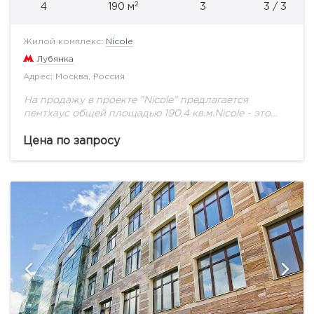
2
4
190 м
3
3 / 3
Жилой комплекс:
Nicole
Лубянка
Адрес: Москва, Россия
На продажу в проекте "Nicole" предлагается
пентхаус общей площадью 190,4 кв.м.Nicole - это
дворы, открытые городской аудитории, культурные
и коммерческие точки притяжения внутри
Цена по запросу
комплекса, вдоль Никольской, Богоявленского...