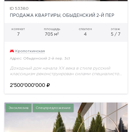
ID 53380
ПРОДАЖА КВАРТИРЫ, ОБЫДЕНСКИЙ 2-Й ПЕР
комнат
площадь
спален
этаж
2
7
705 м
4
5 / 7
Кропоткинская
Адрес: Обыденский 2-й пер. 3с1
Доходный дом начала ХХ века в стиле русский
классицизм реконструирован силами специалистов
архитектурного бюро "Остоженка" во главе с
архитектором К. В. Гладких в 1997 году.Фасад
2'500'000'000
детально восстановлен.Архитектурные...
Эксклюзив
Спецпредложение