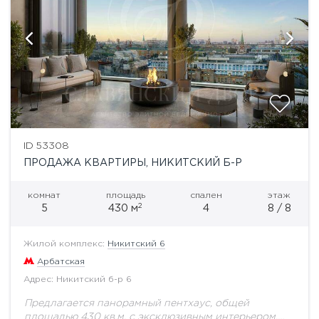
ID 53308
ПРОДАЖА КВАРТИРЫ, НИКИТСКИЙ Б-Р
комнат
площадь
спален
этаж
2
5
430 м
4
8 / 8
Жилой комплекс:
Никитский 6
Арбатская
Адрес: Никитский б-р 6
Предлагается панорамный пентхаус, общей
площадью 430 кв.м. с эксклюзивным интерьером,