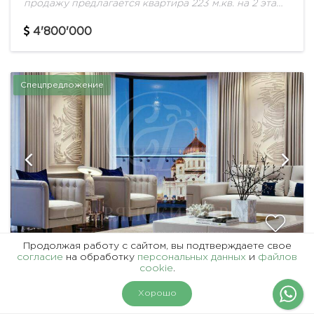
продажу предлагается квартира 223 м.кв. на 2 этаже
в ЖК "Crystal House". Удобная планировка:
прихожая с гардеробной комнатой, гостевой сан....
4'800'000
Спецпредложение
Продолжая работу с сайтом, вы подтверждаете свое
согласие
на обработку
персональных данных
и
файлов
ID 51123
cookie
.
АРИСТОКРАТИЧНЫЙ КЛУБНЫЙ ДОМ НА
На карте
Фильтры
Хорошо
ПРЕЧИСТЕНСКОЙ НАБЕРЕЖНОЙ