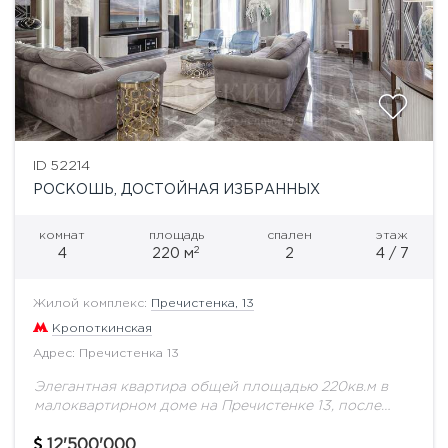
ID 52214
РОСКОШЬ, ДОСТОЙНАЯ ИЗБРАННЫХ
комнат
площадь
спален
этаж
2
4
220 м
2
4 / 7
Жилой комплекс:
Пречистенка, 13
Кропоткинская
Адрес: Пречистенка 13
Элегантная квартира общей площадью 220кв.м в
малоквартирном доме на Пречистенке 13, после
полной реконструкции с воссозданным фасадом
бывшего доходного дома начала XX века. Парадный
12'500'000