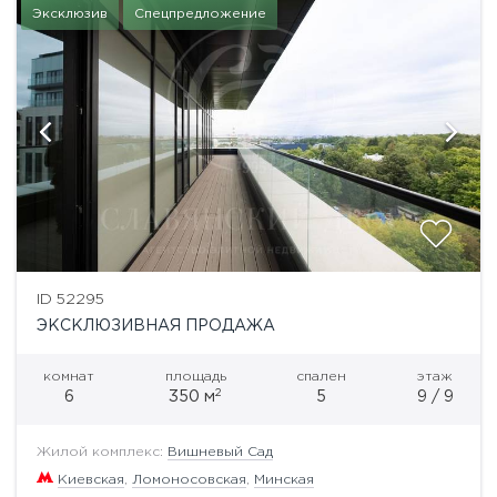
Эксклюзив
Спецпредложение
ID 52295
ЭКСКЛЮЗИВНАЯ ПРОДАЖА
комнат
площадь
спален
этаж
2
6
350 м
5
9 / 9
Жилой комплекс:
Вишневый Сад
Киевская
,
Ломоносовская
,
Минская