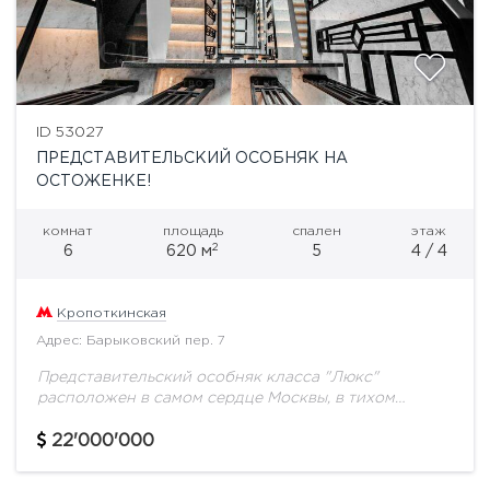
ID 53027
ПРЕДСТАВИТЕЛЬСКИЙ ОСОБНЯК НА
ОСТОЖЕНКЕ!
комнат
площадь
спален
этаж
2
6
620 м
5
4 / 4
Кропоткинская
Адрес: Барыковский пер. 7
Представительский особняк класса "Люкс"
расположен в самом сердце Москвы, в тихом
переулке, соединяющем улицы Остоженка и
Пречистенка. Данный район, находящийся в
22'000'000
непосредственной близости от Кремля и Храма...