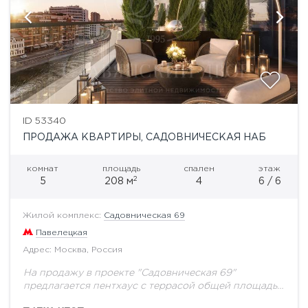
ID 53340
ПРОДАЖА КВАРТИРЫ, САДОВНИЧЕСКАЯ НАБ
комнат
площадь
спален
этаж
2
5
208 м
4
6 / 6
Жилой комплекс:
Садовническая 69
Павелецкая
Адрес: Москва, Россия
На продажу в проекте "Садовническая 69"
предлагается пентхаус с террасой общей площадью
208 кв.м.Элитный клубный квартал «Садовническая