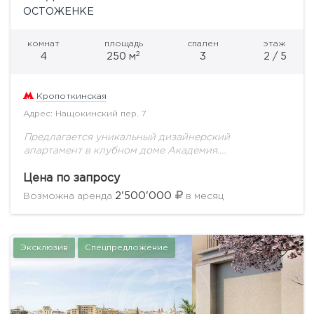
ОСТОЖЕНКЕ
комнат
площадь
спален
этаж
2
4
250 м
3
2 / 5
Кропоткинская
Адрес: Нащокинский пер. 7
Предлагается уникальный дизайнерский
апартамент в клубном доме Академия.
Продуманное до мелочей планировочное решение
включает в себя: кухню-столовую, которая отделена
Цена по запросу
от просторной гостиной, приватную зону,
2'500'000
Возможна аренда
в месяц
состоящую из двух...
Эксклюзив
Спецпредложение