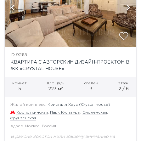
ID 9265
КВАРТИРА С АВТОРСКИМ ДИЗАЙН-ПРОЕКТОМ В
ЖК «CRYSTAL HOUSE»
комнат
площадь
спален
этаж
2
5
223 м
3
2 / 6
Жилой комплекс:
Кристалл Хаус (Crystal house)
Кропоткинская
,
Парк Культуры
,
Смоленская
,
Фрунзенская
Адрес: Москва, Россия
В районе Золотой мили Вашему вниманию на