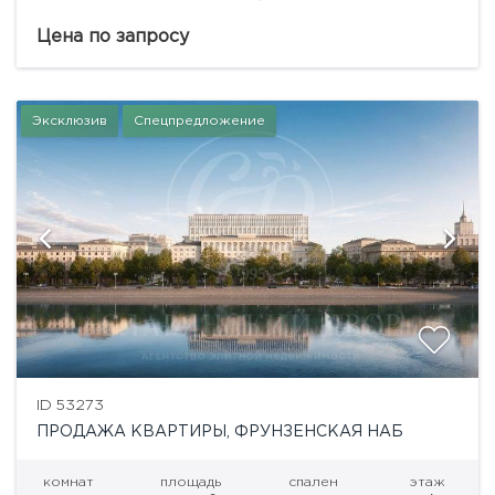
432,13 кв.м. на 6 этаже.Клубный дом в
Крестовоздвиженском переулке Москвы — это
Цена по запросу
архитектурное произведение, в...
Эксклюзив
Спецпредложение
ID 53273
ПРОДАЖА КВАРТИРЫ, ФРУНЗЕНСКАЯ НАБ
комнат
площадь
спален
этаж