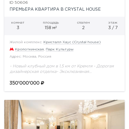
ID 50606
ПРЕМЬЕРА КВАРТИРА В CRYSTAL HOUSE
комнат
площадь
спален
этаж
2
3
158 м
2
3 / 7
Жилой комплекс:
Кристалл Хаус (Crystal house)
Кропоткинская
,
Парк Культуры
Адрес: Москва, Россия
- Новый клубный дом в 1,5 км от Кремля - Дорогая
дизайнерская отделка- Эксклюзивная
мебельТрехкомнатная квартира площадью 158 кв м
расположена на третьем этаже клубного дома
350'000'000
«Кристалл...