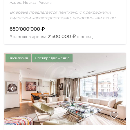
Адрес: Москва, Россия
Впервые предлагается пентхаус, с прекрасными
видовыми характеристиками, панорамными окнами
и террасами, в доме окруженном парком. Выполнен
дорогостоящий ремонт, с идеально продуманной
650'000'000
планировкой для комфортной жизни семьи.
2'500'000
Возможна аренда
в месяц
Планировка...
Эксклюзив
Спецпредложение