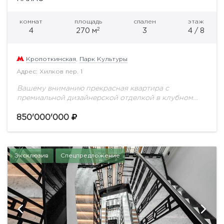
комнат
площадь
спален
этаж
2
4
270 м
3
4 / 8
Кропоткинская
,
Парк Культуры
Адрес: Хилков пер. 1
Вашему вниманию прекрасная квартира с
премиальной дизайнерской отделкой в клубном
доме Остоженки
850'000'000
Эксклюзив
Спецпредложение