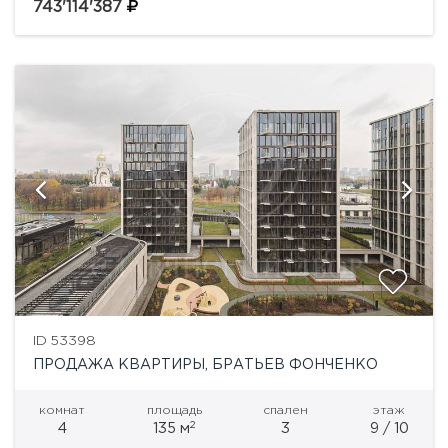
69» на острове Балчуг.Уникальный адрес в сердце
743'114'387
Москвы — первая...
ID 53398
ПРОДАЖА КВАРТИРЫ, БРАТЬЕВ ФОНЧЕНКО
комнат
площадь
спален
этаж
2
4
135 м
3
9 / 10