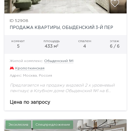
ID 52908
ПРОДАЖА КВАРТИРЫ, ОБЫДЕНСКИЙ 3-Й ПЕР
комнат
площадь
спален
этаж
2
5
433 м
4
6 / 6
Жилой комплекс:
Обыденский №1
Кропоткинская
Адрес: Москва, Россия
Предлагается на продажу видовой 2 х уровневый
пентхаус в Клубном доме Обыденский №1 на 6
этаже общей площадью 433 кв.м.«Обыденский №
1»— самый приватный дом в лучшей...
Цена по запросу
Эксклюзив
Спецпредложение