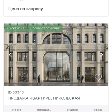
дровяными камином и террасой с видами на
Кремль.«Никитский 6» – жилой дом de luxe класса,
Цена по запросу
расположенный в...
Эксклюзив
Спецпредложение
ID 53343
ПРОДАЖА КВАРТИРЫ, НИКОЛЬСКАЯ
комнат
площадь
спален
этаж