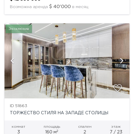
подъезд, круглосуточная охрана,...
40'000
Возможна аренда
в месяц
Эксклюзив
ID 51863
ТОРЖЕСТВО СТИЛЯ НА ЗАПАДЕ СТОЛИЦЫ
комнат
площадь
спален
этаж
2
3
160 м
2
7 / 23