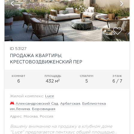
ID 53127
ПРОДАЖА КВАРТИРЫ,
КРЕСТОВОЗДВИЖЕНСКИЙ ПЕР
комнат
площадь
спален
этаж
2
6
432 м
5
6 / 7
Жилой комплекс:
Luce
Александровский Сад
,
Арбатская
,
Библиотека
им.Ленина
,
Боровицкая
Адрес: Москва, Россия
Вашему вниманию на продажу в клубном доме
"Luce" предлагается пентхаус общей площадью