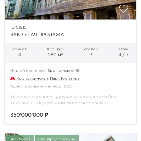
ID 51915
ЗАКРЫТАЯ ПРОДАЖА
комнат
площадь
спален
этаж
2
4
280 м
3
4 / 7
Жилой комплекс:
Еропкинский 16
Кропоткинская
,
Парк Культуры
Адрес: Еропкинский пер. 16/23
Вашему вниманию предлагается квартира без
отделки в современном жилом комплексе
Остоженки - Еропкинский 16. Свободная
планировка. Можно спланировать кухню-гостиную,
350'000'000
4 полноценные спальни, 4 санузла. Элитный жилой
комплекс...
Эксклюзив
Спецпредложение