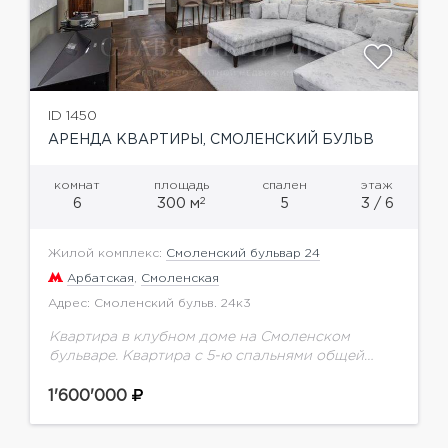
ID 1450
АРЕНДА КВАРТИРЫ, СМОЛЕНСКИЙ БУЛЬВ
комнат
площадь
спален
этаж
2
6
300 м
5
3 / 6
Жилой комплекс:
Смоленский бульвар 24
Арбатская
,
Смоленская
Адрес: Смоленский бульв. 24к3
Квартира в клубном доме на Смоленском
бульваре. Квартира с 5-ю спальнями общей
площадью 280 м.кв. расположена на 2
этажеВыполнен ремонт по индивидуальному
1'600'000
проекту с использованием натурального
камня,...