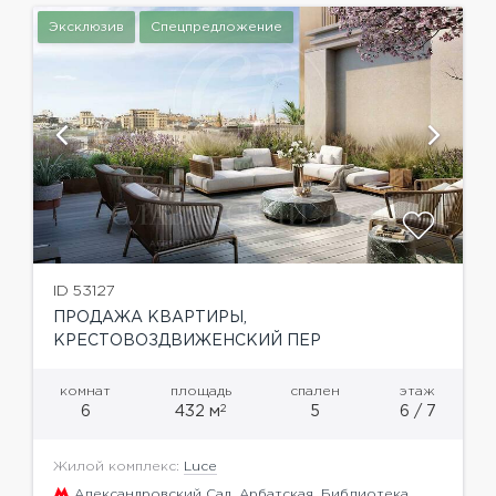
Эксклюзив
Спецпредложение
ID 53127
ПРОДАЖА КВАРТИРЫ,
КРЕСТОВОЗДВИЖЕНСКИЙ ПЕР
комнат
площадь
спален
этаж
2
6
432 м
5
6 / 7
Жилой комплекс:
Luce
Александровский Сад
,
Арбатская
,
Библиотека