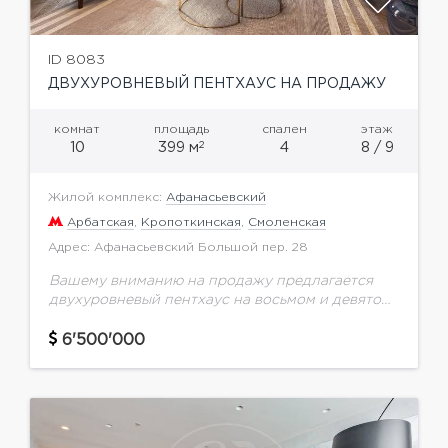
ID 8083
ДВУХУРОВНЕВЫЙ ПЕНТХАУС НА ПРОДАЖУ
комнат
площадь
спален
этаж
2
10
399 м
4
8 / 9
Жилой комплекс:
Афанасьевский
Арбатская
,
Кропоткинская
,
Смоленская
Адрес: Афанасьевский Большой пер. 28
Вашему вниманию на продажу предлагается
двухуровневый пентхаус на восьмом и девятом
этажах клубного дома в районе Арбата общей
площадью 399 м.кв.Окна объекта
6'500'000
ориентированы в сторону делового центра...