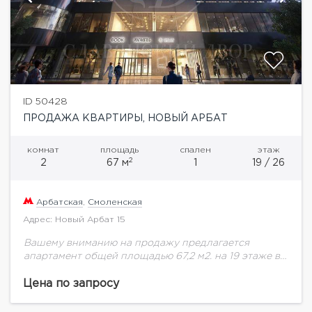
ID 50428
ПРОДАЖА КВАРТИРЫ, НОВЫЙ АРБАТ
комнат
площадь
спален
этаж
2
2
67 м
1
19 / 26
Арбатская
,
Смоленская
Адрес: Новый Арбат 15
Вашему вниманию на продажу предлагается
апартамент общей площадью 67,2 м2. на 19 этаже в
комплексе "The Book" "The Book" расположен в
премиальной локации на Новом Арбате, в...
Цена по запросу