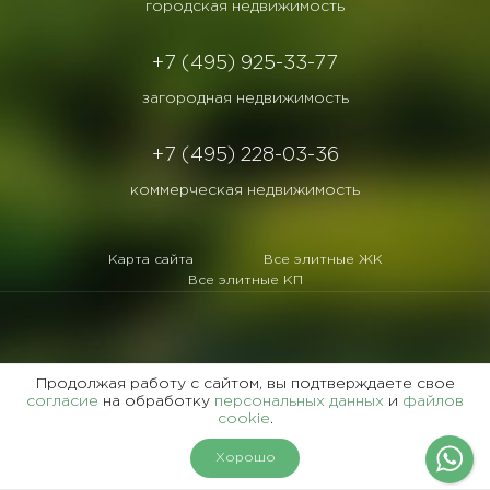
городская недвижимость
+7 (495) 925-33-77
загородная недвижимость
+7 (495) 228-03-36
коммерческая недвижимость
Карта сайта
Все элитные ЖК
Все элитные КП
©1995 -
2026 гг. «Славянский Двор».
Продолжая работу с сайтом, вы подтверждаете свое
Все права защищены
согласие
на обработку
персональных данных
и
файлов
cookie
.
Копирование и воспроизведение материалов этого сайта возможно только с
письменного согласия администрации сайта.
Хорошо
Представленная на сайте информация, в т.ч. стоимость объектов, носит