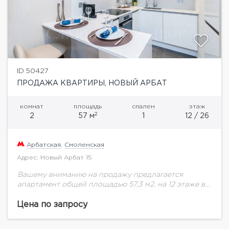
ID 50427
ПРОДАЖА КВАРТИРЫ, НОВЫЙ АРБАТ
комнат
площадь
спален
этаж
2
2
57 м
1
12 / 26
Арбатская
,
Смоленская
Адрес: Новый Арбат 15
Вашему вниманию на продажу предлагается
апартамент общей площадью 57,3 м2. на 12 этаже в
комплексе "The Book" "The Book" расположен в
премиальной локации на Новом Арбате, в...
Цена по запросу