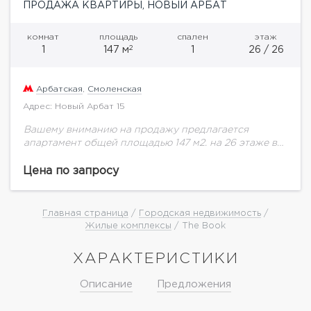
ПРОДАЖА КВАРТИРЫ, НОВЫЙ АРБАТ
комнат
площадь
спален
этаж
2
1
147 м
1
26 / 26
Арбатская
,
Смоленская
Адрес: Новый Арбат 15
Вашему вниманию на продажу предлагается
апартамент общей площадью 147 м2. на 26 этаже в
комплексе "The Book" "The Book" расположен в
премиальной локации на Новом Арбате, в...
Цена по запросу
Главная страница
/
Городская недвижимость
/
Жилые комплексы
/ The Book
ХАРАКТЕРИСТИКИ
Описание
Предложения