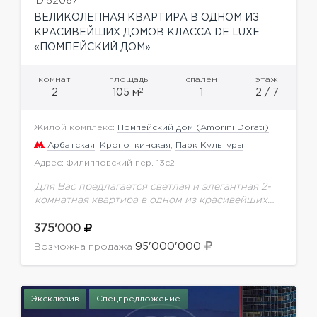
ID 52067
ВЕЛИКОЛЕПНАЯ КВАРТИРА В ОДНОМ ИЗ
КРАСИВЕЙШИХ ДОМОВ КЛАССА DE LUXE
«ПОМПЕЙСКИЙ ДОМ»
комнат
площадь
спален
этаж
2
2
105 м
1
2 / 7
Жилой комплекс:
Помпейский дом (Amorini Dorati)
Арбатская
,
Кропоткинская
,
Парк Культуры
Адрес: Филипповский пер. 13с2
Для Вас предлагается светлая и элегантная 2-
комнатная квартира в одном из красивейших
домов класса De Luxe "Помпейский Дом" общей
площадью 105 м.кв. Из окон квартиры
375'000
открывается перспективный...
95'000'000
Возможна продажа
Эксклюзив
Спецпредложение