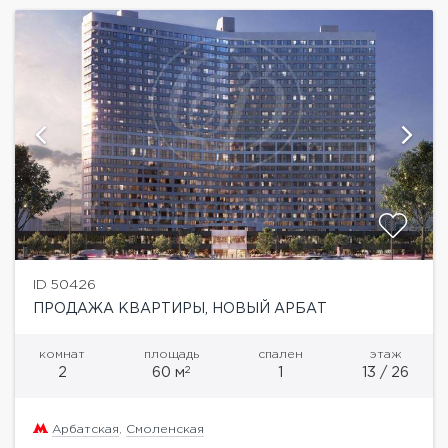
ID 50426
ПРОДАЖА КВАРТИРЫ, НОВЫЙ АРБАТ
комнат
площадь
спален
этаж
2
2
60 м
1
13 / 26
Арбатская
,
Смоленская