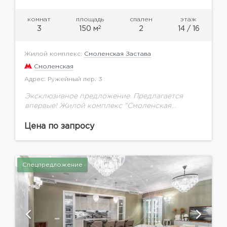
комнат
площадь
спален
этаж
2
3
150 м
2
14 / 16
Жилой комплекс:
Смоленская Застава
Смоленская
Адрес: Ружейный пер. 3
Эксклюзивное предложение. Предлагается
впервые! Жилой комплекс "Смоленская
застава", территория дома закрыта, подземный
паркинг, охрана, гостевая парковка, пропускная
Цена по запросу
система. Квартира с дорогостоящим авторским
ремонтом. Удобная и продуманная до...
Спецпредложение