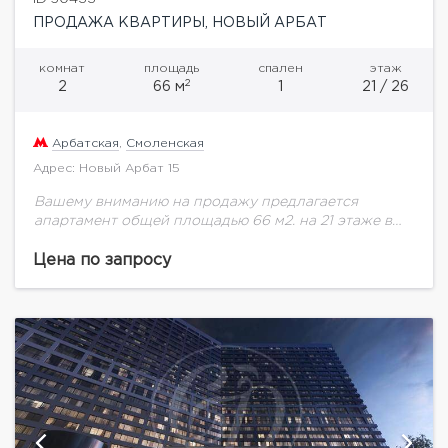
ПРОДАЖА КВАРТИРЫ, НОВЫЙ АРБАТ
комнат
площадь
спален
этаж
2
2
66 м
1
21 / 26
Арбатская
,
Смоленская
Адрес: Новый Арбат 15
Вашему вниманию на продажу предлагается
апартамент общей площадью 66 м2. на 21 этаже в
комплексе "The Book" "The Book" расположен в
премиальной локации на Новом Арбате, в...
Цена по запросу