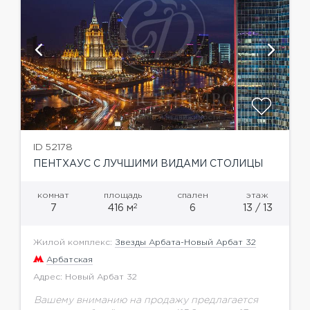
ID 52178
ПЕНТХАУС С ЛУЧШИМИ ВИДАМИ СТОЛИЦЫ
комнат
площадь
спален
этаж
2
7
416 м
6
13 / 13
Жилой комплекс:
Звезды Арбата-Новый Арбат 32
Арбатская
Адрес: Новый Арбат 32
Вашему вниманию на продажу предлагается