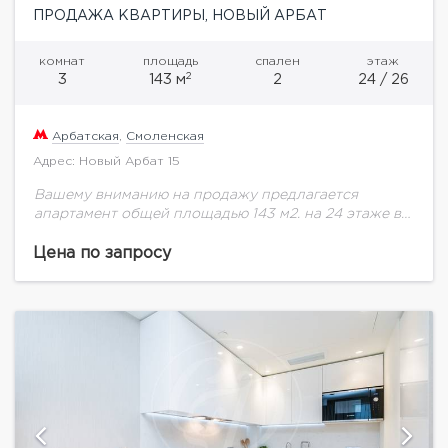
ПРОДАЖА КВАРТИРЫ, НОВЫЙ АРБАТ
комнат
площадь
спален
этаж
2
3
143 м
2
24 / 26
Арбатская
,
Смоленская
Адрес: Новый Арбат 15
Вашему вниманию на продажу предлагается
апартамент общей площадью 143 м2. на 24 этаже в
комплексе "The Book" "The Book" расположен в
премиальной локации на Новом Арбате, в...
Цена по запросу