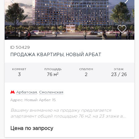
ID 50429
ПРОДАЖА КВАРТИРЫ, НОВЫЙ АРБАТ
комнат
площадь
спален
этаж
2
3
76 м
2
23 / 26
Арбатская
,
Смоленская
Адрес: Новый Арбат 15
Вашему вниманию на продажу предлагается
апартамент общей площадью 76 м2. на 23 этаже в
комплексе "The Book" "The Book" расположен в
премиальной локации на Новом Арбате, в...
Цена по запросу