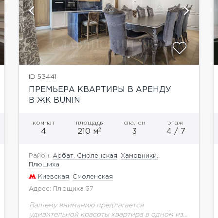
показать ещё 25 фотографий
ID 53441
ПРЕМЬЕРА КВАРТИРЫ В АРЕНДУ
В ЖК BUNIN
комнат
площадь
спален
этаж
2
4
210 м
3
4 / 7
Район:
Арбат, Смоленская
,
Хамовники,
Плющиха
Киевская
,
Смоленская
Адрес: Плющиха 37
Вашему вниманию предлагается
удивительной красоты квартира в одном из