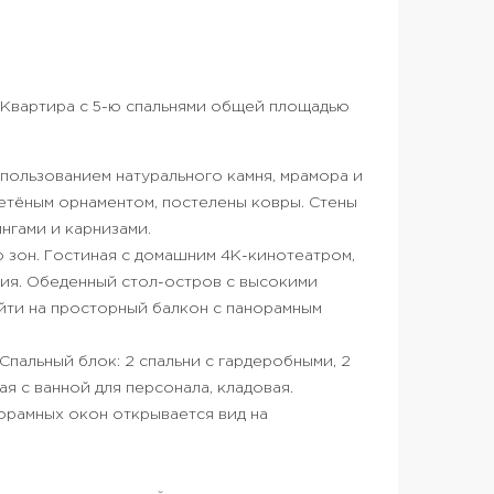
 Квартира с 5-ю спальнями общей площадью
пользованием натурального камня, мрамора и
летёным орнаментом, постелены ковры. Стены
нгами и карнизами.
о зон. Гостиная с домашним 4К-кинотеатром,
ния. Обеденный стол-остров с высокими
ыйти на просторный балкон с панорамным
Спальный блок: 2 спальни с гардеробными, 2
ая с ванной для персонала, кладовая.
норамных окон открывается вид на