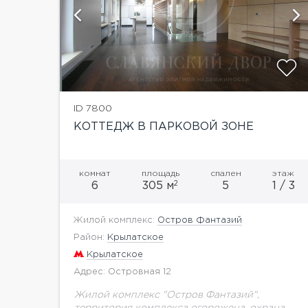
й
показать ещё 45 фотографий
ID 7800
КОТТЕДЖ В ПАРКОВОЙ ЗОНЕ
комнат
площадь
спален
этаж
2
6
305 м
5
1 / 3
Жилой комплекс:
Остров Фантазий
Район:
Крылатское
Крылатское
Адрес: Островная 12
Жилой комплекс "Остров Фантазий",
территория комплекса огорожена, охрана,