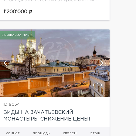
комнатная квартира 250 м.кв на 5 этаже.
Выполнен качественный ремонт по
1'200'000
индивидуальному проекту с использованием
дорогих...
Снижение цены
показать
ID 9054
ВИДЫ НА ЗАЧАТЬЕВСКИЙ
МОНАСТЫРЬ! СНИЖЕНИЕ ЦЕНЫ!
комнат
площадь
спален
этаж