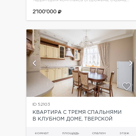
пропускная система. Kоттедж двухэтажный.
Имеется два отдельных входа в данную
2'100'000
половину. Панорамное остекление,
стеклянные перегородки, потолки от 3-х до...
ий
показать ещё 44 фотографии
ID 52103
КВАРТИРА С ТРЕМЯ СПАЛЬНЯМИ
В КЛУБНОМ ДОМЕ, ТВЕРСКОЙ
РАЙОН
комнат
площадь
спален
этаж