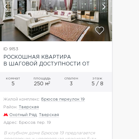
показать
ID 9153
РОСКОШНАЯ КВАРТИРА
В ШАГОВОЙ ДОСТУПНОСТИ ОТ
КРЕМЛЯ
комнат
площадь
спален
этаж
2
5
250 м
3
5 / 8
Жилой комплекс:
Брюсов переулок 19
Район:
Тверская
Охотный Ряд
,
Тверская
Адрес: Брюсов пер. 19
В клубном доме Брюсов 19 предлагается
просторная и невероятная красивая 5-ти