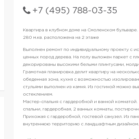
+7 (495) 788-03-35
Квартира в клубном доме на Смоленском бульваре.
280 м.кв. расположена на 2 этаже
Выполнен ремонт по индивидуальному проекту с ис
ценных пород дерева. На полу выложен паркет с п
декорированы высокими белыми плинтусами, молди
Грамотная планировка делит квартиру на нескольк
обеденная зона, кухня с возможностью изолирова
стульями выполнен из камня. Из гостиной можно в
остеклением.
Мастер-спальня с гардеробной и ванной комнатой. 
спальни, гардеробная, 2 ванных комнаты, постирочн
Прихожая с гардеробной, гостевой санузел. Из па
внутреннюю территорию с ландшафтным дизайном.