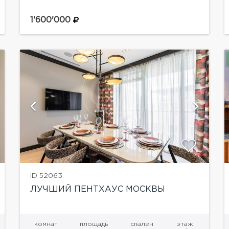
самых престижных ЖК района -
BuninКачественный ремонт, внимание к
1'600'000
деталям, мировые бренды мебели, ведущие
производители техники прекрасно
сочетаются...
показать ещё 26 фотографий
ID 52063
ЛУЧШИЙ ПЕНТХАУС МОСКВЫ
комнат
площадь
спален
этаж