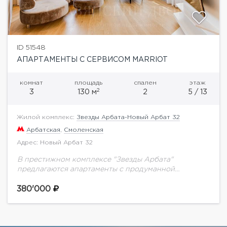
ID 51548
АПАРТАМЕНТЫ С СЕРВИСОМ MARRIOT
комнат
площадь
спален
этаж
2
3
130 м
2
5 / 13
Жилой комплекс:
Звезды Арбата-Новый Арбат 32
Арбатская
,
Смоленская
Адрес: Новый Арбат 32
В престижном комплексе "Звезды Арбата"
предлагаются апартаменты с продуманной
системой хранения и видом на Церковь Девяти
Мучеников. Дизайнерский интерьер, оригинальная
380'000
планировка, эффектные предметы декора. Одна из
спален...