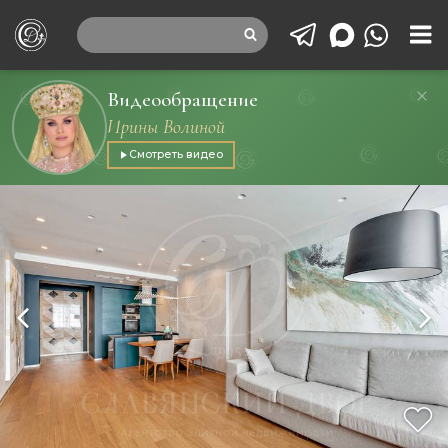
Видеообращение
Ирины Волиной
Смотреть видео