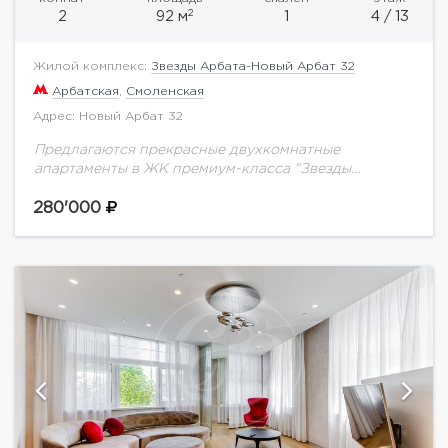
2
2
92 м
1
4 / 13
Жилой комплекс:
Звезды Арбата-Новый Арбат 32
Арбатская
,
Смоленская
Адрес: Новый Арбат 32
Предлагаются прекрасные двухкомнатные
апартаменты в ЖК премиум-класса "Звезды
Арбата". Функциональная планировка: гостиная,
совмещенная с кухней и обеденной зоной, спальня
280'000
с гардеробной и санузлом, гостевой санузел,
прихожая. Помещение...