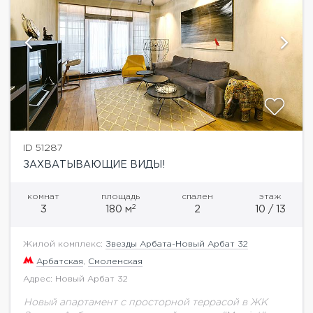
ID 51287
ЗАХВАТЫВАЮЩИЕ ВИДЫ!
комнат
площадь
спален
этаж
2
3
180 м
2
10 / 13
Жилой комплекс:
Звезды Арбата-Новый Арбат 32
Арбатская
,
Смоленская
Адрес: Новый Арбат 32
Новый апартамент с просторной террасой в ЖК