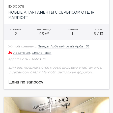
ID 50078
НОВЫЕ АПАРТАМЕНТЫ С СЕРВИСОМ ОТЕЛЯ
MARRIOTT
комнат
площадь
спален
этаж
2
2
93 м
1
5 / 13
Жилой комплекс:
Звезды Арбата-Новый Арбат 32
Арбатская
,
Смоленская
Адрес: Новый Арбат 32
Для вас предлагаются новые видовые апартаменты
с сервисом отеля Marriott. Выполнен дорогой
ремонт по авторскому проекту. Функциональной
планировкой предусмотрено: просторная гостиная
Цена по запросу
совмещенная с кухней и обеденной зоной,...