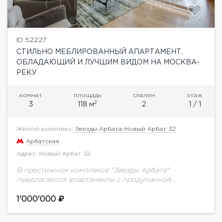
ID 52227
СТИЛЬНО МЕБЛИРОВАННЫЙ АПАРТАМЕНТ,
ОБЛАДАЮЩИЙ И ЛУЧШИМ ВИДОМ НА МОСКВА-
РЕКУ
комнат
площадь
спален
этаж
2
3
118 м
2
1 / 1
Жилой комплекс:
Звезды Арбата-Новый Арбат 32
Арбатская
Адрес: Новый Арбат 32
В престижном комплексе "Звезды Арбата"
предлагаются апартаменты с продуманной
системой хранения и видом на гостиницу Украина и
Москва- Сити. Планировка: кухня-гостиная, две
1'000'000
спальни со своими гардеробными и...