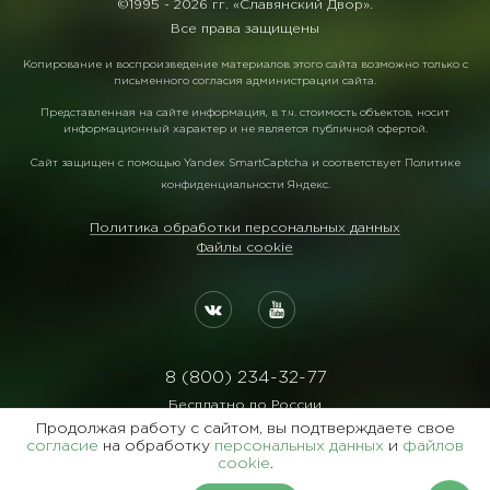
©1995 -
2026 гг. «Славянский Двор».
Все права защищены
Копирование и воспроизведение материалов этого сайта возможно только с
письменного согласия администрации сайта.
Представленная на сайте информация, в т.ч. стоимость объектов, носит
информационный характер и не является публичной офертой.
Сайт защищен с помощью
Yandex SmartCaptcha
и соответствует
Политике
конфиденциальности Яндекс
.
Политика обработки персональных данных
Файлы cookie
8 (800) 234-32-77
Бесплатно по России
Продолжая работу с сайтом, вы подтверждаете свое
Реквизиты:
согласие
на обработку
персональных данных
и
файлов
ООО Агентство "Славянский Двор"
cookie
.
ИНН:7729122105 ОГРН:1027700102473