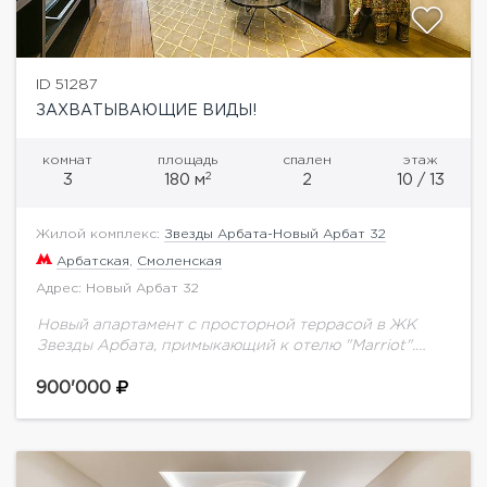
ID 51287
ЗАХВАТЫВАЮЩИЕ ВИДЫ!
комнат
площадь
спален
этаж
2
3
180 м
2
10 / 13
Жилой комплекс:
Звезды Арбата-Новый Арбат 32
Арбатская
,
Смоленская
Адрес: Новый Арбат 32
Новый апартамент с просторной террасой в ЖК
Звезды Арбата, примыкающий к отелю "Marriot".
Спланировано: гостиная ,кухня в одном
пространстве с обеденной зоной, мастер- спальня с
900'000
ванной и...