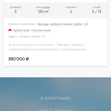
комнат
площадь
спален
этаж
2
3
130 м
2
5 / 13
Жилой комплекс:
Звезды Арбата-Новый Арбат 32
Арбатская
,
Смоленская
Адрес: Новый Арбат 32
В престижном комплексе "Звезды Арбата"
предлагаются апартаменты с продуманной
системой хранения и видом на Церковь Девяти
Мучеников. Дизайнерский интерьер, оригинальная
380'000
планировка, эффектные предметы декора. Одна из
спален...
О КОМПАНИИ