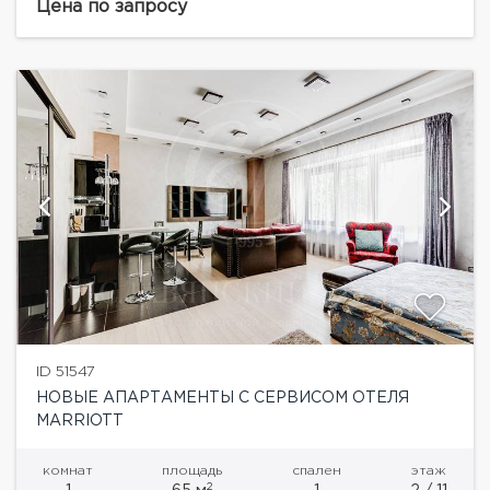
планировкой предусмотрено: просторная гостиная
Цена по запросу
совмещенная с кухней и обеденной зоной,...
ID 51547
НОВЫЕ АПАРТАМЕНТЫ С СЕРВИСОМ ОТЕЛЯ
MARRIOTT
комнат
площадь
спален
этаж
2