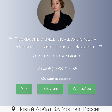
Прекрасные виды, лучшая локация,
великолепный сервис от Марриотт.
Кристина Кочеткова
+7 (495) 788-03-35
Оставить заявку
Max
Telegram
WhatsApp
Новый Арбат 32, Москва, Россия