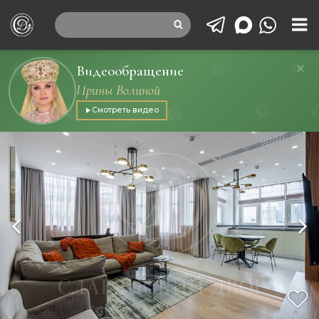
Видеообращение
Ирины Волиной
Смотреть видео