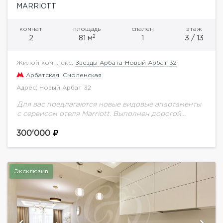
MARRIOTT
комнат
площадь
спален
этаж
2
2
81 м
1
3 / 13
Жилой комплекс:
Звезды Арбата-Новый Арбат 32
Арбатская
,
Смоленская
Адрес: Новый Арбат 32
Для вас предлагаются новые видовые апартаменты
с сервисом отеля Marriott. Выполнен дорогой
ремонт по авторскому проекту. Функциональной
планировкой предусмотрено: просторная гостиная
300'000
совмещенная с кухней и обеденной зоной,...
Эксклюзив