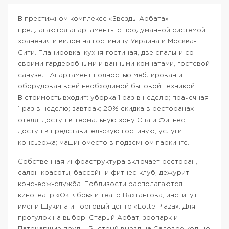
В престижном комплексе «Звезды Арбата»
предлагаются апартаменты с продуманной системой
хранения и видом на гостиницу Украина и Москва-
Сити. Планировка: кухня-гостиная, две спальни со
своими гардеробными и ванными комнатами, гостевой
санузел. Апартамент полностью меблирован и
оборудован всей необходимой бытовой техникой.
В стоимость входит: уборка 1 раз в неделю; прачечная
1 раз в неделю; завтрак; 20% скидка в ресторанах
отеля; доступ в термальную зону Спа и Фитнес;
доступ в представительскую гостиную; услуги
консьержа; машиноместо в подземном паркинге.
Собственная инфраструктура включает ресторан,
салон красоты, бассейн и фитнес-клуб, дежурит
консьерж-служба. Поблизости располагаются
кинотеатр «Октябрь» и театр Вахтангова, институт
имени Щукина и торговый центр «Lotte Plaza». Для
прогулок на выбор: Старый Арбат, зоопарк и