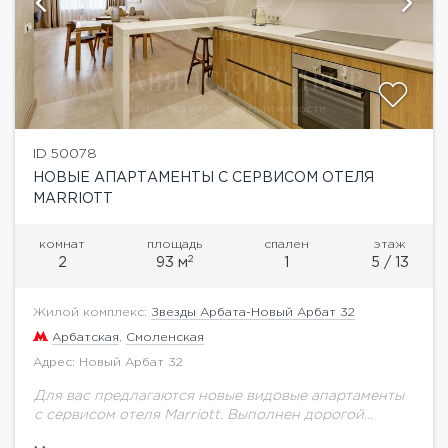
ID 50078
НОВЫЕ АПАРТАМЕНТЫ С СЕРВИСОМ ОТЕЛЯ
MARRIOTT
комнат
площадь
спален
этаж
2
2
93 м
1
5 / 13
Жилой комплекс:
Звезды Арбата-Новый Арбат 32
Арбатская
,
Смоленская
Адрес: Новый Арбат 32
Для вас предлагаются новые видовые апартаменты
с сервисом отеля Marriott. Выполнен дорогой
ремонт по авторскому проекту. Функциональной