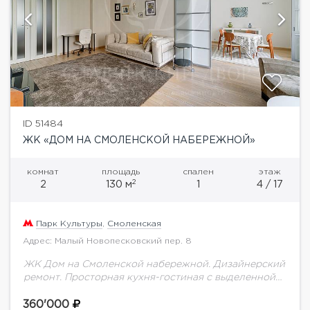
ID 51484
ЖК «ДОМ НА СМОЛЕНСКОЙ НАБЕРЕЖНОЙ»
комнат
площадь
спален
этаж
2
2
130 м
1
4 / 17
Парк Культуры
,
Смоленская
Адрес: Малый Новопесковский пер. 8
ЖК Дом на Смоленской набережной. Дизайнерский
ремонт. Просторная кухня-гостиная с выделенной
обеденной зоной и спальня. Большая гардеробная
комната и хозяйственная комната. Мебель и техника
360'000