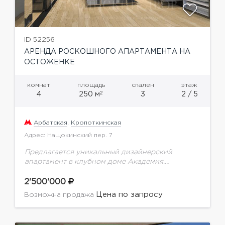
ID 52256
АРЕНДА РОСКОШНОГО АПАРТАМЕНТА НА
ОСТОЖЕНКЕ
комнат
площадь
спален
этаж
2
4
250 м
3
2 / 5
Арбатская
,
Кропоткинская
Адрес: Нащокинский пер. 7
Предлагается уникальный дизайнерский
апартамент в клубном доме Академия.
Продуманное до мелочей планировочное
решение включает в себя: кухню-столовую,
2'500'000
которая отделена от просторной гостиной,
Цена по запросу
Возможна продажа
приватную зону, состоящую из двух...