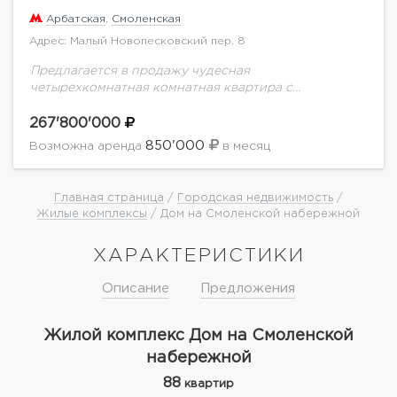
Арбатская
,
Смоленская
Адрес: Малый Новопесковский пер. 8
Предлагается в продажу чудесная
четырехкомнатная комнатная квартира с
панорамным видом.Ремонт выполнен в уникальном
авторском стиле.В квартире спланирована
267'800'000
просторная гостиная, объединенная с кухней-
850'000
Возможна аренда
в месяц
столовой, три спальни, гардеробная, две ванные...
Главная страница
/
Городская недвижимость
/
Жилые комплексы
/ Дом на Смоленской набережной
ХАРАКТЕРИСТИКИ
Описание
Предложения
Жилой комплекс Дом на Смоленской
набережной
88
квартир