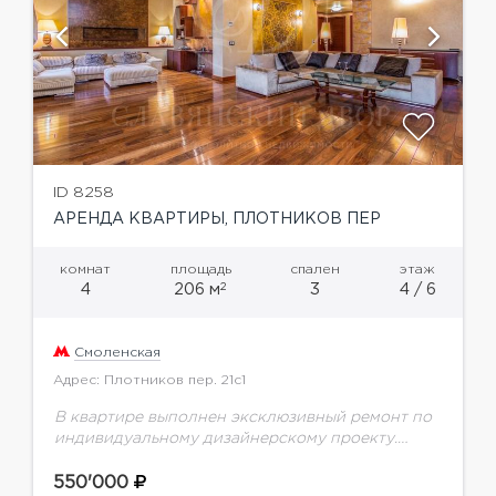
ID 8258
АРЕНДА КВАРТИРЫ, ПЛОТНИКОВ ПЕР
комнат
площадь
спален
этаж
2
4
206 м
3
4 / 6
Смоленская
Адрес: Плотников пер. 21с1
В квартире выполнен эксклюзивный ремонт по
индивидуальному дизайнерскому проекту.
Включает в себя просторную гостиную со
столовой зоной, кухню, основную спальню с
550'000