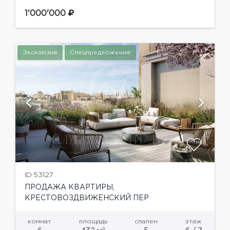
планировка: прихожая, гостиная, кухня, 2 две
спальни с индивидуальными ванными
1'000'000
комнатами, большая гардеробная комната,
гостевой сан. узел., лоджия....
Эксклюзив
Спецпредложение
ID 53127
ПРОДАЖА КВАРТИРЫ,
КРЕСТОВОЗДВИЖЕНСКИЙ ПЕР
комнат
площадь
спален
этаж
2