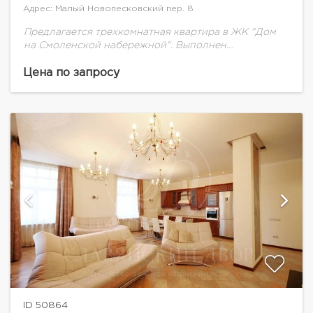
Адрес: Малый Новопесковский пер. 8
Предлагается трехкомнатная квартира в ЖК "Дом
на Смоленской набережной". Выполнен
качественный ремонт с использованием
экологически чистых материалов. Встроенная кухня
Цена по запросу
оснащена современной бытовой техникой.
Планировка: кухня-гостиная, две спальни....
ID 50864