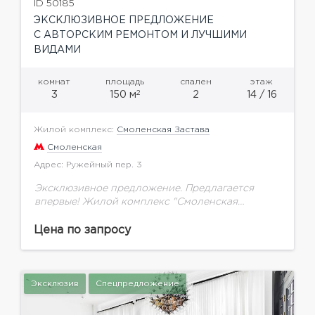
ID 50185
ЭКСКЛЮЗИВНОЕ ПРЕДЛОЖЕНИЕ
С АВТОРСКИМ РЕМОНТОМ И ЛУЧШИМИ
ВИДАМИ
комнат
площадь
спален
этаж
2
3
150 м
2
14 / 16
Жилой комплекс:
Смоленская Застава
Смоленская
Адрес: Ружейный пер. 3
Эксклюзивное предложение. Предлагается
впервые! Жилой комплекс "Смоленская
застава", территория дома закрыта, подземный
паркинг, охрана, гостевая парковка, пропускная
Цена по запросу
система. Квартира с дорогостоящим авторским
ремонтом. Удобная и продуманная до...
Эксклюзив
Спецпредложение