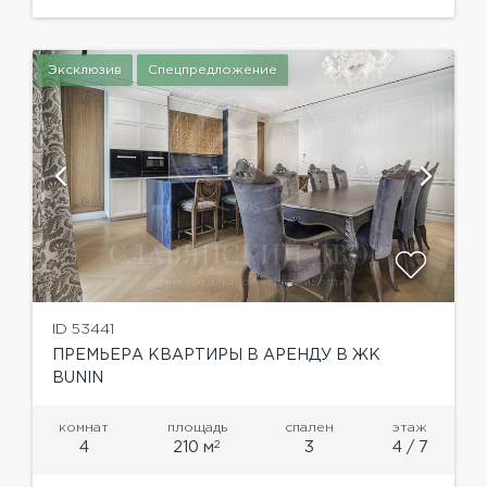
изысканной гардеробной и ванной, гостевую
комнату...
Эксклюзив
Спецпредложение
ID 53441
ПРЕМЬЕРА КВАРТИРЫ В АРЕНДУ В ЖК
BUNIN
комнат
площадь
спален
этаж
2
4
210 м
3
4 / 7