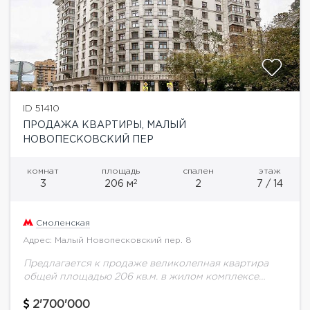
ID 51410
ПРОДАЖА КВАРТИРЫ, МАЛЫЙ
НОВОПЕСКОВСКИЙ ПЕР
комнат
площадь
спален
этаж
2
3
206 м
2
7 / 14
Смоленская
Адрес: Малый Новопесковский пер. 8
Предлагается к продаже великолепная квартира
общей площадью 206 кв.м. в жилом комплексе
категории De Luxe "Дом на Смоленской
набережной". Выполнен дорогой ремонт в
2'700'000