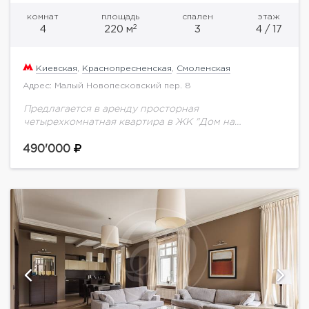
комнат
площадь
спален
этаж
2
4
220 м
3
4 / 17
Киевская
,
Краснопресненская
,
Смоленская
Адрес: Малый Новопесковский пер. 8
Предлагается в аренду просторная
четырехкомнатная квартира в ЖК "Дом на
Смоленской Набережной". Планировка: гостиная,
объединённая с кухней, три просторные спальни,
490'000
две ванные комнаты (ванна, душ), гостевой туалет,...