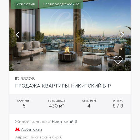
Эксклюзив
Спецпредложение
ID 53308
ПРОДАЖА КВАРТИРЫ, НИКИТСКИЙ Б-Р
комнат
площадь
спален
этаж
2
5
430 м
4
8 / 8
Жилой комплекс:
Никитский 6
Арбатская
Адрес: Никитский б-р 6