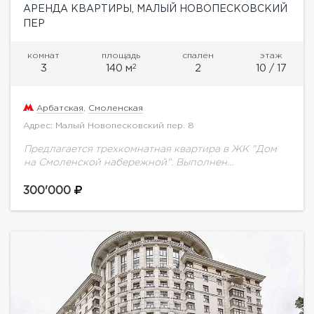
АРЕНДА КВАРТИРЫ, МАЛЫЙ НОВОПЕСКОВСКИЙ
ПЕР
комнат
площадь
спален
этаж
2
3
140 м
2
10 / 17
Арбатская
,
Смоленская
Адрес: Малый Новопесковский пер. 8
Предлагается трехкомнатная квартира в ЖК "Дом
на Смоленской набережной". Выполнен
качественный ремонт с использованием
экологически чистых материалов. Встроенная кухня
300'000
оснащена современной бытовой техникой.
Планировка: кухня-гостиная, две спальни....