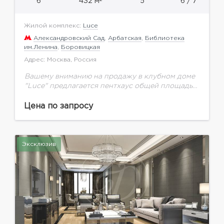
6
432 м
5
6 / 7
Жилой комплекс:
Luce
Александровский Сад
,
Арбатская
,
Библиотека
им.Ленина
,
Боровицкая
Адрес: Москва, Россия
Вашему вниманию на продажу в клубном доме
"Luce" предлагается пентхаус общей площадью
432,13 кв.м. на 6 этаже.Клубный дом в
Крестовоздвиженском переулке Москвы — это
Цена по запросу
архитектурное произведение, в...
Эксклюзив