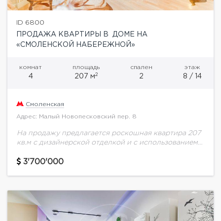
ID 6800
ПРОДАЖА КВАРТИРЫ В ДОМЕ НА
«СМОЛЕНСКОЙ НАБЕРЕЖНОЙ»
комнат
площадь
спален
этаж
2
4
207 м
2
8 / 14
Смоленская
Адрес: Малый Новопесковский пер. 8
На продажу предлагается роскошная квартира 207
кв.м с дизайнерской отделкой и с использованием
натуральных материалов высокого качества.
Эксклюзивная мебель из Италии на заказ, рисунок
3'700'000
натурального паркета по...