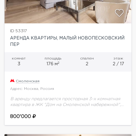
ID 53317
АРЕНДА КВАРТИРЫ, МАЛЫЙ НОВОПЕСКОВСКИЙ
ПЕР
комнат
площадь
спален
этаж
2
3
176 м
2
2 / 17
Смоленская
Адрес: Москва, Россия
В аренду предлагается просторная 3-х комнатная
квартира в ЖК "Дом на Смоленской набережной",
общей площадью 176 кв.м. Планировкой
предусмотрено кухня гостиная, мастер спальня со
800'000
своим санузлом, кабинет...