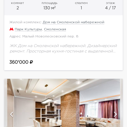
комнат
площадь
спален
этаж
2
2
130 м
1
4 / 17
Жилой комплекс:
Дом на Смоленской набережной
Парк Культуры
,
Смоленская
Адрес: Малый Новопесковский пер. 8
ЖК Дом на Смоленской набережной. Дизайнерский
ремонт. Просторная кухня-гостиная с выделенной
обеденной зоной и спальня. Большая гардеробная
комната и хозяйственная комната. Мебель и техника
360'000
ведущих фирм производителей....