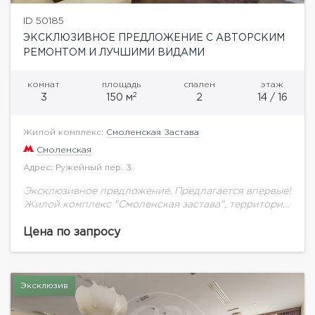
ID 50185
ЭКСКЛЮЗИВНОЕ ПРЕДЛОЖЕНИЕ С АВТОРСКИМ
РЕМОНТОМ И ЛУЧШИМИ ВИДАМИ
комнат
площадь
спален
этаж
2
3
150 м
2
14 / 16
Жилой комплекс:
Смоленская Застава
Смоленская
Адрес: Ружейный пер. 3
Эксклюзивное предложение. Предлагается впервые!
Жилой комплекс "Смоленская застава", территория
дома закрыта, подземный паркинг, охрана, гостевая
парковка, пропускная система. Квартира с
Цена по запросу
дорогостоящим авторским ремонтом. Удобная и
продуманная до...
Эксклюзив