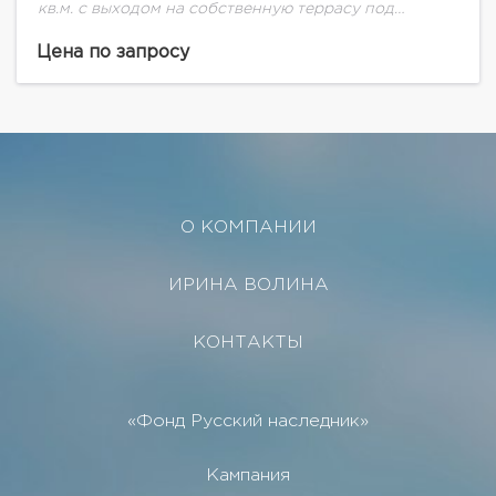
кв.м. с выходом на собственную террасу под
открытым небом – идеальный вариант для
ценителей спокойной обстановки и сочетания
Цена по запросу
цена-качество. Резиденция...
О КОМПАНИИ
ИРИНА ВОЛИНА
КОНТАКТЫ
«Фонд Русский наследник»
Кампания