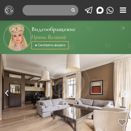
Видеообращение
Ирины Волиной
Смотреть видео