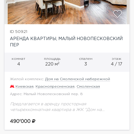
ID 50921
АРЕНДА КВАРТИРЫ, МАЛЫЙ НОВОПЕСКОВСКИЙ
ПЕР
комнат
площадь
спален
этаж
2
4
220 м
3
4 / 17
Жилой комплекс:
Дом на Смоленской набережной
Киевская
,
Краснопресненская
,
Смоленская
Адрес: Малый Новопесковский пер. 8
Предлагается в аренду просторная
четырехкомнатная квартира в ЖК "Дом на
Смоленской Набережной". Планировка: гостиная,
объединённая с кухней, три просторные спальни,
490'000
две ванные комнаты (ванна, душ), гостевой туалет,...