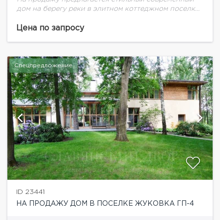
дом на берегу реки в элитном коттеджном поселке
Камыши в Жуковке.Дома выполнены по
эксклюзивным проектам, в строительстве и отделке
Цена по запросу
используются премиальные натуральные...
Спецпредложение
ID 23441
НА ПРОДАЖУ ДОМ В ПОСЕЛКЕ ЖУКОВКА ГП-4