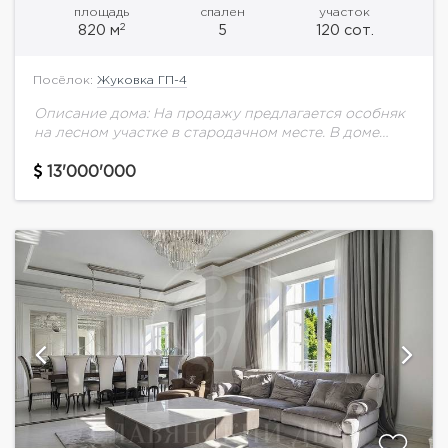
площадь
спален
участок
2
820 м
5
120 сот.
Посёлок:
Жуковка ГП-4
Описание дома: На продажу предлагается особняк
на лесном участке в стародачном месте. В доме
панорамное остекление, бассейн, сауна,
тренажерный зал, 5 спален, 5 с/у. Выполнена
13'000'000
качественная отделка...