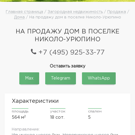
Главная страница
/
Загородная недвижимость
/
Продажа
/
Дома
/ На продажу дом в поселке Николо-Урюпино
НА ПРОДАЖУ ДОМ В ПОСЕЛКЕ
НИКОЛО-УРЮПИНО
+7 (495) 925-33-77
Оставить заявку
Max
Telegram
WhatsApp
Характеристики
площадь
участок
спален
2
564 м
18 сот.
5
Направление:
Ильинское шоссе
9км.,
Новорижское шоссе
9км.