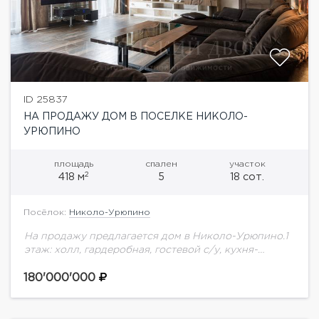
ID 25837
НА ПРОДАЖУ ДОМ В ПОСЕЛКЕ НИКОЛО-
УРЮПИНО
площадь
спален
участок
2
418 м
5
18 сот.
Посёлок:
Николо-Урюпино
На продажу предлагается дом в Николо-Урюпино.1
этаж: холл, гардеробная, гостевой с/у, кухня-
столовая с выходом на террасу с зоной BBQ,
кладовая при кухне, гостиная с выходом на
180'000'000
участок,...