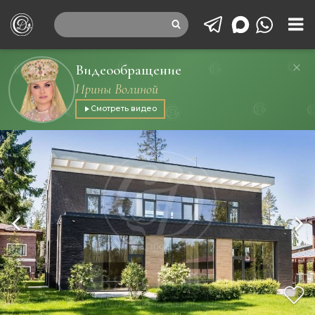
Видеообращение
Ирины Волиной
Смотреть видео