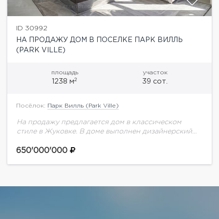
ID 30992
НА ПРОДАЖУ ДОМ В ПОСЕЛКЕ ПАРК ВИЛЛЬ
(PARK VILLE)
площадь
участок
2
1238 м
39 сот.
Посёлок:
Парк Вилль (Park Ville)
На продажу предлагается дом в классическом
стиле в Жуковке. В доме выполнен дизайнерский
ремонт, отделка в пастельных тонах. Мебель от
ведущих итальянских фабрик. Грамотная
650'000'000
планировка: дом разделён...