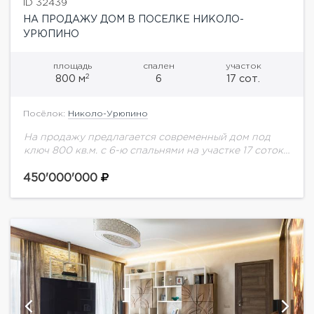
ID 32439
НА ПРОДАЖУ ДОМ В ПОСЕЛКЕ НИКОЛО-
УРЮПИНО
площадь
спален
участок
2
800 м
6
17 сот.
Посёлок:
Николо-Урюпино
На продажу предлагается современный дом под
ключ 800 кв.м. с 6-ю спальнями на участке 17 соток
в Николо-Урюпино. На участке есть отдельный дом
со SPA-зоной и зоной...
450'000'000