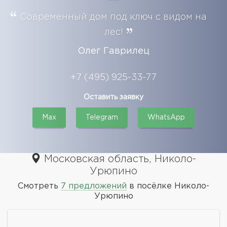
Современный дом под ключ с видом на
лес!
Олег Гаврилец
+7 (495) 925-33-77
Оставить заявку
Max
Telegram
WhatsApp
Московская область, Николо-
Урюпино
Смотреть
7 предложений
в посёлке Николо-
Урюпино