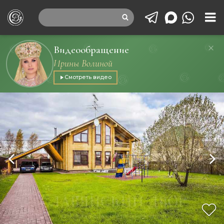
Видеообращение
Ирины Волиной
Смотреть видео