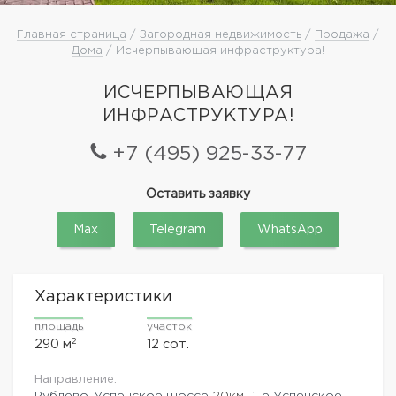
Главная страница
/
Загородная недвижимость
/
Продажа
/
Дома
/ Исчерпывающая инфраструктура!
ИСЧЕРПЫВАЮЩАЯ
ИНФРАСТРУКТУРА!
+7 (495) 925-33-77
Оставить заявку
Max
Telegram
WhatsApp
Характеристики
площадь
участок
2
290 м
12 сот.
Направление:
Рублево-Успенское шоссе
20км.,
1-е Успенское