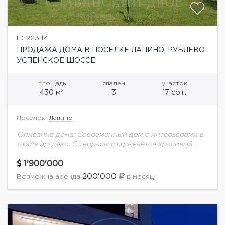
ID 22344
ПРОДАЖА ДОМА В ПОСЕЛКЕ ЛАПИНО, РУБЛЕВО-
УСПЕНСКОЕ ШОССЕ
площадь
спален
участок
2
430 м
3
17 сот.
Посёлок:
Лапино
Описание дома: Современный дом с интерьерами в
стиле ар-деко. С террасы открывается красивый
вид, а с участка можно спуститься к реке.
Планировка: 1 этаж - холл, кухня,...
1'900'000
200'000
Возможна аренда
в месяц