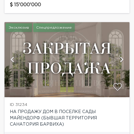
шикарном участке с красивым видом на лес. На
15'000'000
территории выполнен ландшафтный...
Эксклюзив
Спецпредложение
ID 31234
НА ПРОДАЖУ ДОМ В ПОСЕЛКЕ САДЫ
МАЙЕНДОРФ (БЫВШАЯ ТЕРРИТОРИЯ
САНАТОРИЯ БАРВИХА)