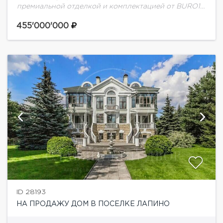
премиальной отделкой и комплектацией от BURO13
на 1-м Успенском шоссе. Современный загородный
дом, созданный как полностью готовое
455'000'000
пространство для комфортной семейной...
ID 28193
НА ПРОДАЖУ ДОМ В ПОСЕЛКЕ ЛАПИНО