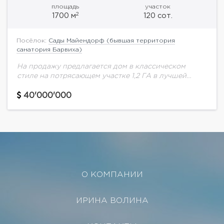
площадь
участок
2
1700 м
120 сот.
Посёлок:
Сады Майендорф (бывшая территория
санатория Барвиха)
На продажу предлагается дом в классическом
стиле на потрясающем участке 1,2 ГА в лучшей
части поселка. Высокие потолки, второй свет,
роскошная зона SPA c большим бассейном.
40'000'000
О КОМПАНИИ
ИРИНА ВОЛИНА