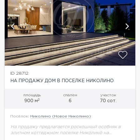
ID 28712
НА ПРОДАЖУ ДОМ В ПОСЕЛКЕ НИКОЛИНО
площадь
спален
участок
2
900 м
6
70 сот.
Посёлок:
Николино (Новое Николино)
На продажу предлагается роскошный особняк в
элитном коттеджном поселке Николино на
Рублево-Успенском шоссе. Дом расположен на