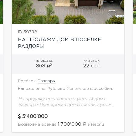
ID 30798
НА ПРОДАЖУ ДОМ В ПОСЕЛКЕ
РАЗДОРЫ
площадь
участок
2
868 м
22 сот.
Посёлок:
Раздоры
Направление: Рублево-Успенское шоссе 5км.
На продажу предлагается уютный дом в
Раздорах.Планировка дома:Цоколь: кухня-
столовая с выходом на открытую террасу,
каминный зал, кабинет, SPA-зона (сауна,
5'400'000
комната отдыха, с/у), спортивный зал,
1'700'000
Возможна аренда
в месяц
кинотеатр, постирочная с...