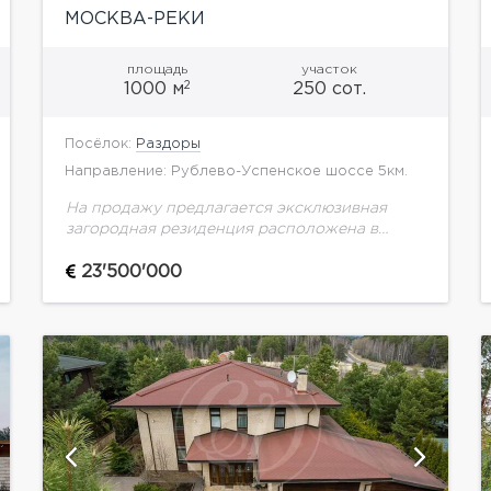
МОСКВА-РЕКИ
площадь
участок
2
1000 м
250 сот.
Посёлок:
Раздоры
Направление: Рублево-Успенское шоссе 5км.
На продажу предлагается эксклюзивная
загородная резиденция расположена в
коттеджном поселке «Раздоры».
Величественный четырехуровневый особняк
23'500'000
построен в неоклассическом стиле по
проекту итальянского архитектора.
Внутреннее убранство поражает размахом
и...
показать ещё 12 фотографий