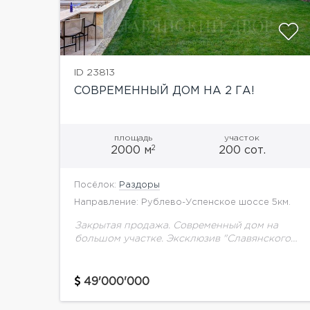
ID 23813
СОВРЕМЕННЫЙ ДОМ НА 2 ГА!
площадь
участок
2
2000 м
200 сот.
Посёлок:
Раздоры
Направление: Рублево-Успенское шоссе 5км.
Закрытая продажа. Современный дом на
большом участке. Эксклюзив "Славянского
Двора".
49'000'000