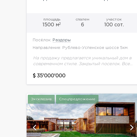
площадь
спален
участок
2
1500 м
6
100 сот.
Посёлок:
Раздоры
Направление: Рублево-Успенское шоссе 5км.
На продажу предлагается уникальный дом в
современном стиле. Закрытый поселок. Все
подробности по телефону 8-495-925-33-77
35'000'000
Эксклюзив
Спецпредложение
показать ещё 31 фотографию