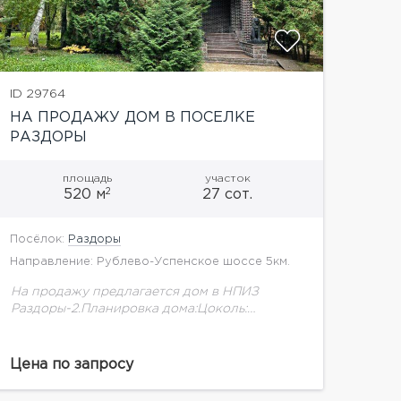
ID 29764
НА ПРОДАЖУ ДОМ В ПОСЕЛКЕ
РАЗДОРЫ
площадь
участок
2
520 м
27 сот.
Посёлок:
Раздоры
Направление: Рублево-Успенское шоссе 5км.
На продажу предлагается дом в НПИЗ
Раздоры-2.Планировка дома:Цоколь:
постилочная, с/у, котельная, бильярдная,
зона отдыха, камин, помещение свободного
назначения 1 этаж: гардероб, с/у, кухня,
Цена по запросу
столовая, гостиная с камином,...