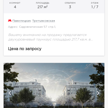
комнат
площадь
спален
этаж
2
4
217 м
3
1 / 7
Павелецкая
,
Третьяковская
Адрес: Садовническая 57 стр.1,
Вашему вниманию на продажу предлагается
двухуровневый таунхаус площадью 217,7 кв.м. в
элитном ЖК"Wine House" на 1 этаже.Старинный дом
из красного кирпича 1888-1889 годов постройки
Цена по запросу
общей площадью 5500...