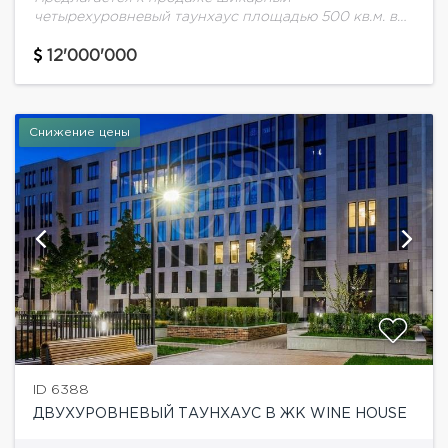
четырехуровневый таунхаус площадью 500 кв.м. в
самом престижном районе Москвы "Золотая миля".
Выполнен авторский ремонт в современном стиле.
12'000'000
Оборудование и мебель ведущих мировых...
Снижение цены
ID 6388
ДВУХУРОВНЕВЫЙ ТАУНХАУС В ЖК WINE HOUSE