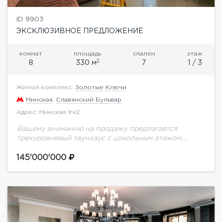
ID 9903
ЭКСКЛЮЗИВНОЕ ПРЕДЛОЖЕНИЕ
комнат
площадь
спален
этаж
2
8
330 м
7
1 / 3
Жилой комплекс:
Золотые Ключи
Минская
,
Славянский Бульвар
Адрес: Минская 1гк2
Вашему вниманию на продажу предлагается
трехуровневый таунхаус с цокольным этажом,
подвалом и антрисолью над третьем этажом,
площадью 330 кв.м, с выходом на задний дворик, на
145'000'000
территории элитного...