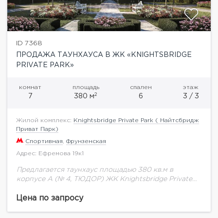
ID 7368
ПРОДАЖА ТАУНХАУСА В ЖК «KNIGHTSBRIDGE
PRIVATE PARK»
комнат
площадь
спален
этаж
2
7
380 м
6
3 / 3
Жилой комплекс:
Knightsbridge Private Park ( Найтсбридж
Приват Парк)
Спортивная
,
Фрунзенская
Адрес: Ефремова 19к1
Предлагается таунхаус площадью 380 кв.м в
корпусе А (№ 4, ТЮДОР) ЖК Knightsbridge Private
Park.Knightsbridge Private Park – жилой квартал
класса De Luxe, расположенный в районе
Цена по запросу
Хамовники....