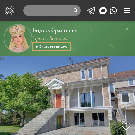
Видеообращение
Ирины Волиной
Смотреть видео