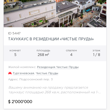
ID 5447
ТАУНХАУС В РЕЗИДЕНЦИИ «ЧИСТЫЕ ПРУДЫ»
комнат
площадь
спален
этаж
2
5
268 м
4
1 / 8
Жилой комплекс:
Резиденция Чистые Пруды
Тургеневская
,
Чистые Пруды
Адрес: Подсосенский пер. 3
Вашему вниманию на продажу предлагается
таунхаус площадью 268 кв.м, расположенный на 1-2
этажах в резиденции "Чистые Пруды" под ключ.
Отделка квартир «под ключ» выполняются с
2'000'000
высоким качеством...