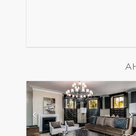
А
ий
показать ещё 12 фотографий