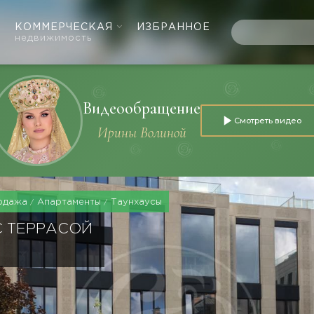
КОММЕРЧЕСКАЯ
ИЗБРАННОЕ
недвижимость
Видеообращение
Смотреть видео
Ирины Волиной
одажа
Апартаменты
Таунхаусы
С ТЕРРАСОЙ