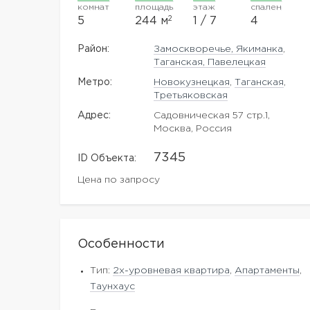
комнат
площадь
этаж
спален
2
5
244 м
1 / 7
4
Район:
Замоскворечье, Якиманка
,
Таганская, Павелецкая
Метро:
Новокузнецкая
,
Таганская
,
Третьяковская
Адрес:
Садовническая 57 стр.1,
Москва, Россия
7345
ID Объекта:
Цена по запросу
Особенности
Тип:
2х-уровневая квартира
,
Апартаменты
,
Таунхаус