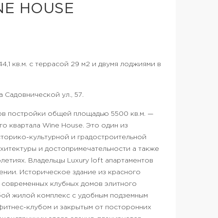
NE HOUSE
,1 кв.м. с террасой 29 м2 и двумя лоджиями в
 Садовнической ул., 57.
ов постройки общей площадью 5500 кв.м. —
о квартала Wine House. Это один из
торико-культурной и градостроительной
рхитектуры и достопримечательности а также
олетиях. Владельцы Luxury loft апартаментов
нии. Историческое здание из красного
х современных клубных домов элитного
обой жилой комплекс с удобным подземным
фитнес-клубом и закрытым от посторонних