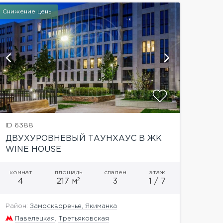
Снижение цены
показат
ID 6388
ДВУХУРОВНЕВЫЙ ТАУНХАУС В ЖК
WINE HOUSE
комнат
площадь
спален
этаж
2
4
217 м
3
1 / 7
Район:
Замоскворечье, Якиманка
Павелецкая
,
Третьяковская