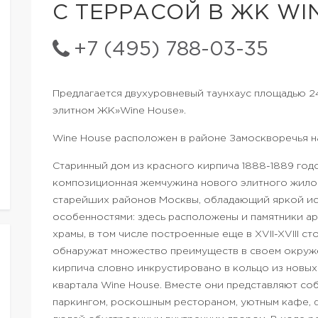
С ТЕРРАСОЙ В ЖК WI
+7 (495) 788-03-35
Предлагается двухуровневый таунхаус площадью 244
элитном ЖК»Wine House».
Wine House расположен в районе Замоскворечья на
Старинный дом из красного кирпича 1888-1889 год
композиционная жемчужина нового элитного жилог
старейших районов Москвы, обладающий яркой ис
особенностями: здесь расположены и памятники а
храмы, в том числе построенные еще в XVII-XVIII ст
обнаружат множество преимуществ в своем окруже
кирпича словно инкрустировано в кольцо из новы
квартала Wine House. Вместе они представляют с
паркингом, роскошным рестораном, уютным кафе, 