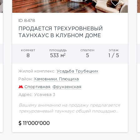
ID 8478
ПРОДАЕТСЯ ТРЕХУРОВНЕВЫЙ
ТАУНХАУС В КЛУБНОМ ДОМЕ
«УСАДЬБА ТРУБЕЦКИХ»
комнат
площадь
спален
этаж
2
8
533 м
5
1 / 5
Жилой комплекс:
Усадьба Трубецких
Район:
Хамовники, Плющиха
Спортивная
,
Фрунзенская
Адрес: Усачева 3
Вашему вниманию на продажу предлагается
трехуровневый таунхаус общей площадью
533,2 кв.м. в клубном доме "Усадьба
Трубецких" в Хамовниках. Функциональная
11'000'000
планировка: 3 спальни (две из которых
оборудованы кабинетами),...