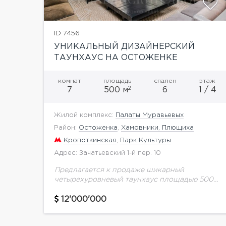
ID 7456
УНИКАЛЬНЫЙ ДИЗАЙНЕРСКИЙ
ТАУНХАУС НА ОСТОЖЕНКЕ
комнат
площадь
спален
этаж
2
7
500 м
6
1 / 4
Жилой комплекс:
Палаты Муравьевых
Район:
Остоженка
,
Хамовники, Плющиха
Кропоткинская
,
Парк Культуры
Адрес: Зачатьевский 1-й пер. 10
Предлагается к продаже шикарный
четырехуровневый таунхаус площадью 500
кв.м. в самом престижном районе Москвы
"Золотая миля". Выполнен авторский ремонт
12'000'000
в современном стиле. Оборудование и
мебель ведущих мировых...