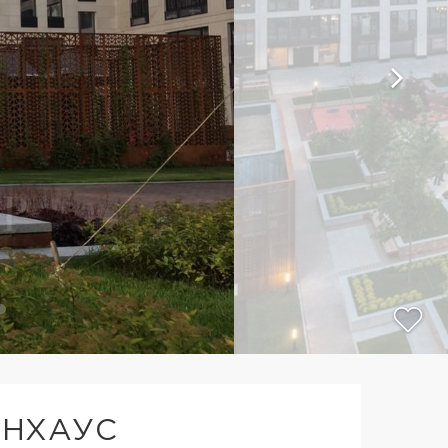
УНХАУС