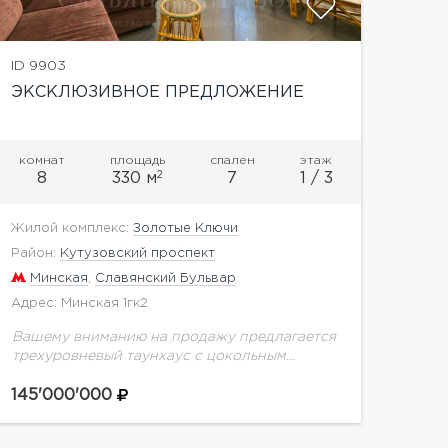
ID 9903
ЭКСКЛЮЗИВНОЕ ПРЕДЛОЖЕНИЕ
комнат
площадь
спален
этаж
2
8
330 м
7
1 / 3
Жилой комплекс:
Золотые Ключи
Район:
Кутузовский проспект
Минская
,
Славянский Бульвар
Адрес: Минская 1гк2
Вашему вниманию на продажу предлагается
трехуровневый таунхаус с цокольным
этажом, подвалом и антрисолью над третьем
этажом, площадью 330 кв.м, с выходом на
145'000'000
задний дворик, на территории элитного...