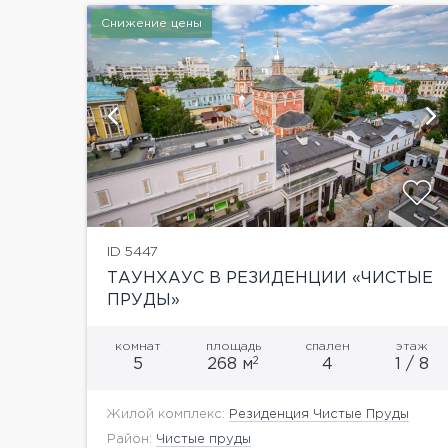
Снижение цены
й
показать ещё 7 фотографий
ID 5447
ТАУНХАУС В РЕЗИДЕНЦИИ «ЧИСТЫЕ
ПРУДЫ»
комнат
площадь
спален
этаж
2
5
268 м
4
1 / 8
Жилой комплекс:
Резиденция Чистые Пруды
Район:
Чистые пруды