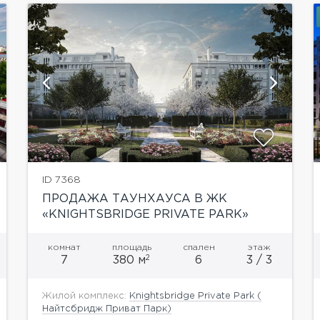
показать ещё 10 фотографий
ID 7368
ПРОДАЖА ТАУНХАУСА В ЖК
«KNIGHTSBRIDGE PRIVATE PARK»
комнат
площадь
спален
этаж
2
7
380 м
6
3 / 3
Жилой комплекс:
Knightsbridge Private Park (
Найтсбридж Приват Парк)