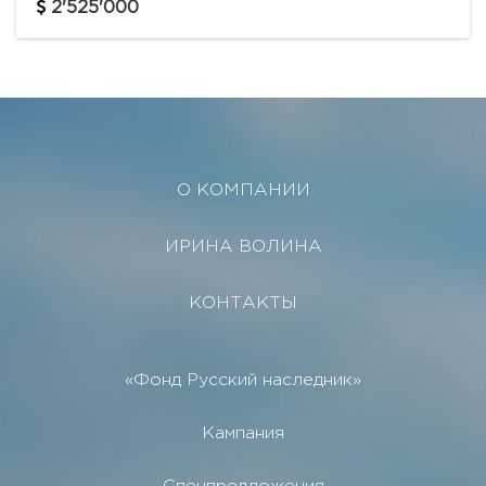
Практически построен заново. Лучшее
2'525'000
расположение в комплексе,...
О КОМПАНИИ
ИРИНА ВОЛИНА
КОНТАКТЫ
«Фонд Русский наследник»
Кампания