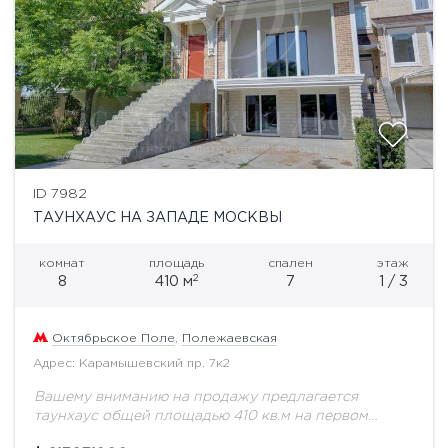
ID 7982
ТАУНХАУС НА ЗАПАДЕ МОСКВЫ
комнат
площадь
спален
этаж
2
8
410 м
7
1 / 3
Октябрьское Поле
,
Полежаевская
Адрес: Карамышевский пр. 7к2
Вашему вниманию на продажу предлагается
таунхаус общей площадью 410 кв.м на первом
этаже.Таунхаус включает в себя 3 уровня и подвал.