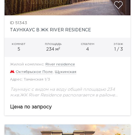
ID 51343
ТАУНХАУС В ЖК RIVER RESIDENCE
комнат
площадь
спален
этаж
2
5
234 м
4
1 / 3
Жилой комплекс:
River residence
Октябрьское Поле
,
Щукинская
Адрес: Таманская 1/3
Таунхаус с видом на воду общей площадью 234
м.кв.ЖК River Residence располагается в районе
Хорошево-Мневники, в одном из самых престижных
столичных уголков. Премиальный квартал возведен
Цена по запросу
в самом...