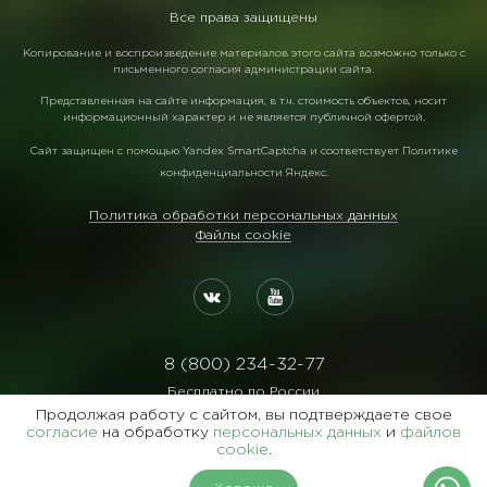
Все права защищены
Копирование и воспроизведение материалов этого сайта возможно только с
письменного согласия администрации сайта.
Представленная на сайте информация, в т.ч. стоимость объектов, носит
информационный характер и не является публичной офертой.
Сайт защищен с помощью
Yandex SmartCaptcha
и соответствует
Политике
конфиденциальности Яндекс
.
Политика обработки персональных данных
Файлы cookie
8 (800) 234-32-77
Бесплатно по России
Продолжая работу с сайтом, вы подтверждаете свое
Реквизиты:
согласие
на обработку
персональных данных
и
файлов
ООО Агентство "Славянский Двор"
cookie
.
ИНН:7729122105 ОГРН:1027700102473