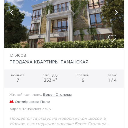
ID 51608
ПРОДАЖА КВАРТИРЫ, ТАМАНСКАЯ
комнат
площадь
спален
этаж
2
7
353 м
6
1 / 4
Жилой комплекс:
Берег Столицы
Октябрьское Поле
Адрес: Таманская 3с23
Продается таунхаус на Новорижском шоссе, в
Москве, в коттеджном поселке Берег Столицы.