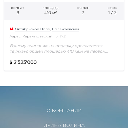
комнат
площадь
спален
этаж
2
8
410 м
7
1 / 3
Октябрьское Поле
,
Полежаевская
Адрес: Карамышевский пр. 7к2
Вашему вниманию на продажу предлагается
таунхаус общей площадью 410 кв.м на первом
этаже.Таунхаус включает в себя 3 уровня и подвал.
Практически построен заново. Лучшее
2'525'000
расположение в комплексе,...
О КОМПАНИИ
ИРИНА ВОЛИНА