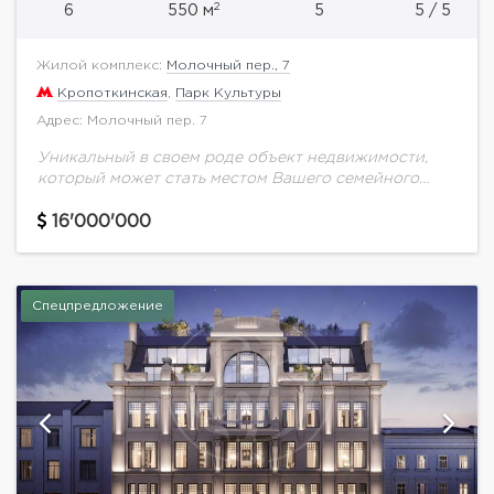
2
6
550 м
5
5 / 5
Жилой комплекс:
Молочный пер., 7
Кропоткинская
,
Парк Культуры
Адрес: Молочный пер. 7
Уникальный в своем роде объект недвижимости,
который может стать местом Вашего семейного
очага. Пентхаус с террасой (100 кв.м.) имеет
шикарные виды на исторический центр
16'000'000
Москвы.Виды на Зачатьевский...
Спецпредложение