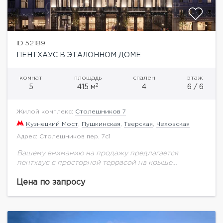
ID 52189
ПЕНТХАУС В ЭТАЛОННОМ ДОМЕ
комнат
площадь
спален
этаж
2
5
415 м
4
6 / 6
Жилой комплекс:
Столешников 7
Кузнецкий Мост
,
Пушкинская
,
Тверская
,
Чеховская
Адрес: Столешников пер. 7с1
Вашему вниманию на продажу предлагается
пентхаус с просторной террасой на крыше
занимает шестой этаж клубного дома
«Столешников, 7» и продается с отделкой. На
Цена по запросу
площади 415 кв.м. спланированы...