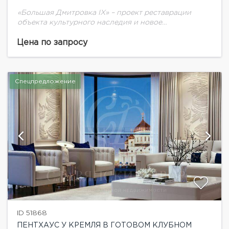
«Большая Дмитровка IX» – проект реставрации
объекта культурного наследия и новое
строительство двух особняков. На закрытой
территории расположены особняки с
Цена по запросу
апартаментами класса deluxe, вертикальный лес и
3-уровневый...
Спецпредложение
ID 51868
ПЕНТХАУС У КРЕМЛЯ В ГОТОВОМ КЛУБНОМ