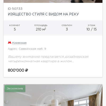
ID 50733
ИЗЯЩЕСТВО СТИЛЯ С ВИДОМ НА РЕКУ
комнат
площадь
спален
этаж
2
5
210 м
3
10 / 15
Киевская
Адрес: Саввинская наб. 9
Вашему вниманию предлагается дизайнерская
четырехкомнатная квартира в жилом
комплексе"River House". Элитный жилой комплекс
"Ривер Хаус" (River House) расположен в
800'000
Хамовниках, в тихих переулках района Саввинской
набережной. Здание...
Эксклюзив