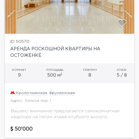
ID 50570
АРЕНДА РОСКОШНОЙ КВАРТИРЫ НА
ОСТОЖЕНКЕ
комнат
площадь
спален
этаж
2
9
500 м
8
5 / 8
Кропоткинская
,
Фрунзенская
Адрес: Хилков пер. 1
Вашему вниманию предлагается семикомнатная
квартира на пятом этаже клубного жилого
комплекса "Парк Палас" общей площадью 487
м.кв.Планировка включает три спальни, четыре
50'000
гардеробных и четыре ванных комнаты, кабинет,...