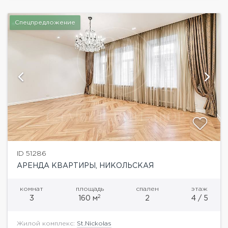
Спецпредложение
ID 51286
АРЕНДА КВАРТИРЫ, НИКОЛЬСКАЯ
комнат
площадь
спален
этаж
2
3
160 м
2
4 / 5
Жилой комплекс:
St.Nickolas