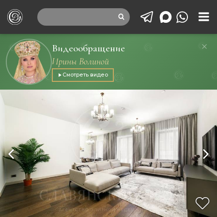
Видеообращение
Ирины Волиной
Смотреть видео