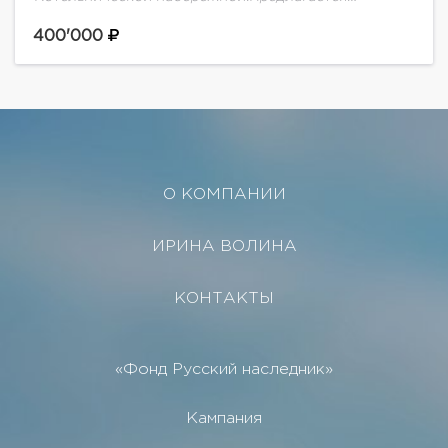
роскошная многокомнатная квартира. Одна на
этаже. Квартира уникальна своими видами на
400'000
Кремль и на набережную.Ремонт выполнен по
индивидуальному авторскому проекту...
О КОМПАНИИ
ИРИНА ВОЛИНА
КОНТАКТЫ
«Фонд Русский наследник»
Кампания