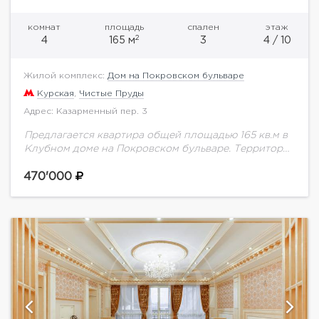
комнат
площадь
спален
этаж
2
4
165 м
3
4 / 10
Жилой комплекс:
Дом на Покровском бульваре
Курская
,
Чистые Пруды
Адрес: Казарменный пер. 3
Предлагается квартира общей площадью 165 кв.м в
Клубном доме на Покровском бульваре. Территория
дома огорожена, охрана, подземный паркинг. В
квартире выполнен дорогостоящий ремонт по
470'000
авторскому дизайн-проекту. До...