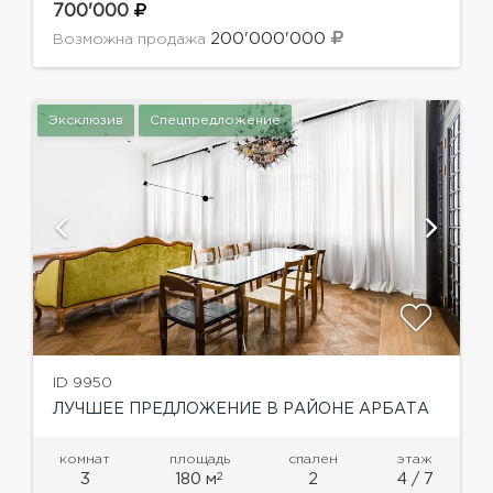
видеонаблюдением, комнатой ожидания для
700'000
водителей и других служащих.Планировка: три
200'000'000
Возможна продажа
спальни с полноценными ванными...
Эксклюзив
Спецпредложение
ID 9950
ЛУЧШЕЕ ПРЕДЛОЖЕНИЕ В РАЙОНЕ АРБАТА
комнат
площадь
спален
этаж
2
3
180 м
2
4 / 7