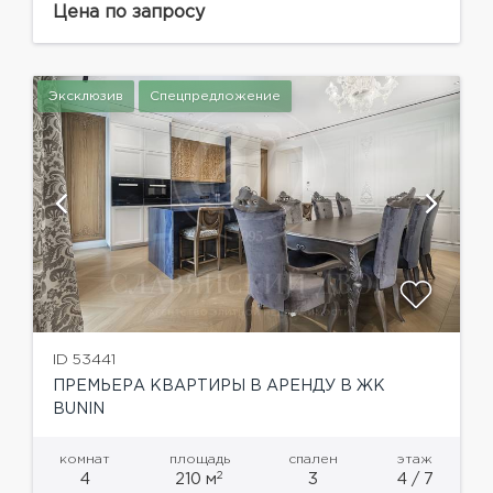
Крестовоздвиженском переулке Москвы — это
Цена по запросу
архитектурное произведение, в...
Эксклюзив
Спецпредложение
ID 53441
ПРЕМЬЕРА КВАРТИРЫ В АРЕНДУ В ЖК
BUNIN
комнат
площадь
спален
этаж
2
4
210 м
3
4 / 7