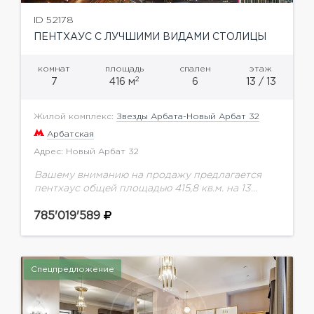
ID 52178
ПЕНТХАУС С ЛУЧШИМИ ВИДАМИ СТОЛИЦЫ
комнат
площадь
спален
этаж
2
7
416 м
6
13 / 13
Жилой комплекс:
Звезды Арбата-Новый Арбат 32
Арбатская
Адрес: Новый Арбат 32
Вашему вниманию на продажу предлагается
пентхаус общей площадью 415,8 кв.м. на 13
этаже.Новый Арбат, 32 - это современный
многофункциональный комплекс в центре
785'019'589
Москвы, в составе которого первые...
Спецпредложение