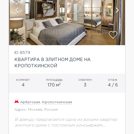
ID 8579
КВАРТИРА В ЭЛИТНОМ ДОМЕ НА
КРОПОТКИНСКОЙ
комнат
площадь
спален
этаж
2
4
170 м
3
4 / 6
Арбатская
,
Кропоткинская
Адрес: Москва, Россия
В аренду предлагается одна из восьми квартир
элитного дома с постоялым консьержем,
отремонтированным подъездом,