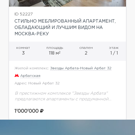
ID 52227
СТИЛЬНО МЕБЛИРОВАННЫЙ АПАРТАМЕНТ,
ОБЛАДАЮЩИЙ И ЛУЧШИМ ВИДОМ НА
МОСКВА-РЕКУ
комнат
площадь
спален
этаж
2
3
118 м
2
1 / 1
Жилой комплекс:
Звезды Арбата-Новый Арбат 32
Арбатская
Адрес: Новый Арбат 32
В престижном комплексе "Звезды Арбата"
предлагаются апартаменты с продуманной
системой хранения и видом на гостиницу
Украина и Москва- Сити. Планировка: кухня-
1'000'000
гостиная, две спальни со своими гардеробными
и...