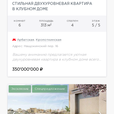
СТИЛЬНАЯ ДВУХУРОВНЕВАЯ КВАРТИРА
В КЛУБНОМ ДОМЕ
комнат
площадь
спален
этаж
2
6
313 м
4
5 / 5
Арбатская
,
Кропоткинская
Адрес: Нащокинский пер. 16
Вашему вниманию предлагается уютная
двухуровневая квартира в клубном доме всего
на 8 квартир всего в нескольких минутах
ходьбы от Храма Христа Спасителя. Выполнена
350'000'000
качественная отделка с применением...
Эксклюзив
Спецпредложение