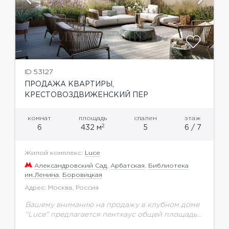
ID 53127
ПРОДАЖА КВАРТИРЫ,
КРЕСТОВОЗДВИЖЕНСКИЙ ПЕР
комнат
площадь
спален
этаж
2
6
432 м
5
6 / 7
Жилой комплекс:
Luce
Александровский Сад
,
Арбатская
,
Библиотека
им.Ленина
,
Боровицкая
Адрес: Москва, Россия
Вашему вниманию на продажу в клубном доме
"Luce" предлагается пентхаус общей площадью
432,13 кв.м. на 6 этаже.Клубный дом в