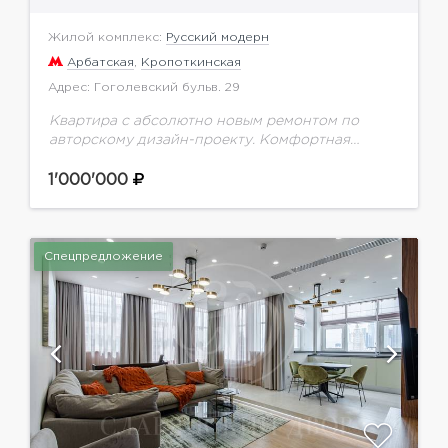
Жилой комплекс:
Русский модерн
Арбатская
,
Кропоткинская
Адрес: Гоголевский бульв. 29
Квартира с абсолютно новым ремонтом по
авторскому дизайн-проекту. Комфортная
планировка: прихожая, гостиная, кухня, 2 две
спальни с индивидуальными ванными
1'000'000
комнатами, большая гардеробная комната,
гостевой сан. узел., лоджия....
Спецпредложение