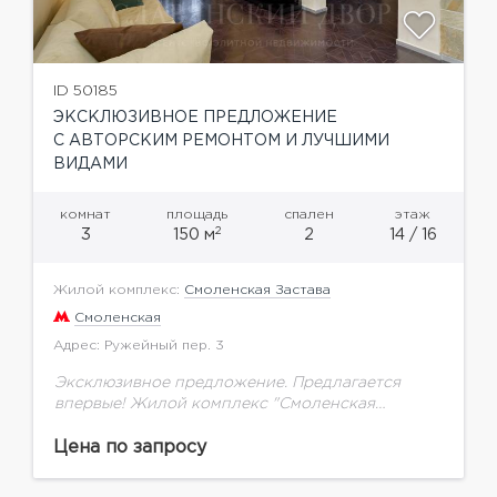
ID 50185
ЭКСКЛЮЗИВНОЕ ПРЕДЛОЖЕНИЕ
С АВТОРСКИМ РЕМОНТОМ И ЛУЧШИМИ
ВИДАМИ
комнат
площадь
спален
этаж
2
3
150 м
2
14 / 16
Жилой комплекс:
Смоленская Застава
Смоленская
Адрес: Ружейный пер. 3
Эксклюзивное предложение. Предлагается
впервые! Жилой комплекс "Смоленская
застава", территория дома закрыта, подземный
паркинг, охрана, гостевая парковка, пропускная
Цена по запросу
система. Квартира с дорогостоящим авторским
ремонтом. Удобная и продуманная до...