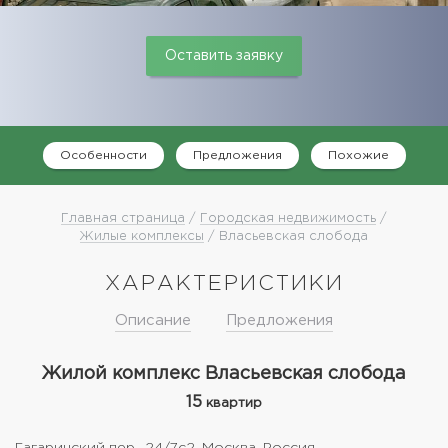
Оставить заявку
Особенности
Предложения
Похожие
Главная страница
/
Городская недвижимость
/
Жилые комплексы
/ Власьевская слобода
ХАРАКТЕРИСТИКИ
Описание
Предложения
Жилой комплекс Власьевская слобода
15
квартир
Гагаринский пер., 24/7с2, Москва, Россия