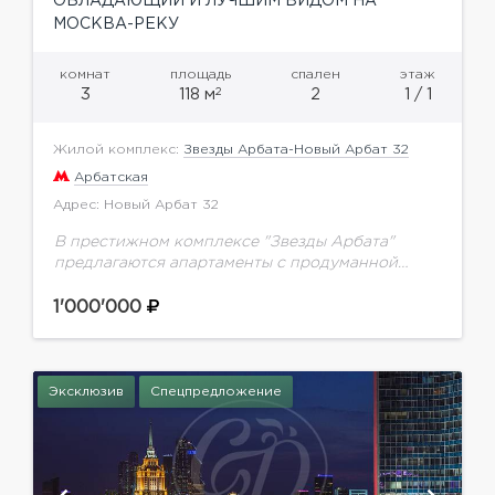
ОБЛАДАЮЩИЙ И ЛУЧШИМ ВИДОМ НА
МОСКВА-РЕКУ
комнат
площадь
спален
этаж
2
3
118 м
2
1 / 1
Жилой комплекс:
Звезды Арбата-Новый Арбат 32
Арбатская
Адрес: Новый Арбат 32
В престижном комплексе "Звезды Арбата"
предлагаются апартаменты с продуманной
системой хранения и видом на гостиницу
Украина и Москва- Сити. Планировка: кухня-
1'000'000
гостиная, две спальни со своими гардеробными
и...
Эксклюзив
Спецпредложение