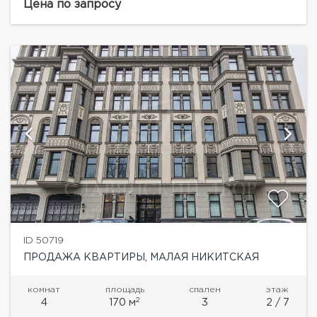
без отделки. Панорамные виды на...
Цена по запросу
ID 50719
ПРОДАЖА КВАРТИРЫ, МАЛАЯ НИКИТСКАЯ
комнат
площадь
спален
этаж
2
4
170 м
3
2 / 7