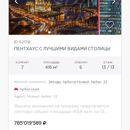
ID 52178
ПЕНТХАУС С ЛУЧШИМИ ВИДАМИ СТОЛИЦЫ
комнат
площадь
спален
этаж
2
7
416 м
6
13 / 13
Жилой комплекс:
Звезды Арбата-Новый Арбат 32
Арбатская
Адрес: Новый Арбат 32
Вашему вниманию на продажу предлагается
пентхаус общей площадью 415,8 кв.м. на 13
этаже.Новый Арбат, 32 - это современный
многофункциональный комплекс в центре
785'019'589
Москвы, в составе которого первые...