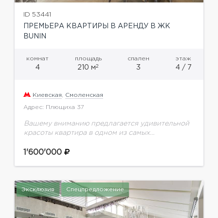
ID 53441
ПРЕМЬЕРА КВАРТИРЫ В АРЕНДУ В ЖК
BUNIN
комнат
площадь
спален
этаж
2
4
210 м
3
4 / 7
Киевская
,
Смоленская
Адрес: Плющиха 37
Вашему вниманию предлагается удивительной
красоты квартира в одном из самых
престижных ЖК района - BuninКачественный
ремонт, внимание к деталям, мировые бренды
1'600'000
мебели, ведущие производители техники
прекрасно сочетаются...
Эксклюзив
Спецпредложение