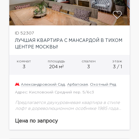
ID 52307
ЛУЧШАЯ КВАРТИРА С МАНСАРДОЙ В ТИХОМ
ЦЕНТРЕ МОСКВЫ!
комнат
площадь
спален
этаж
2
3
204 м
3
3 / 1
Александровский Сад
,
Арбатская
,
Охотный Ряд
Адрес: Кисловский Средний пер. 5/6с3
Предлагается двухуровневая квартира в стиле
лофт в дореволюционном особняке 1985 года
постройки. Квартира располагается на 3 этаже,
общей площадью 204,7 м.кв., мансарда
Цена по запросу
узаконена. Клубный дом на 7...