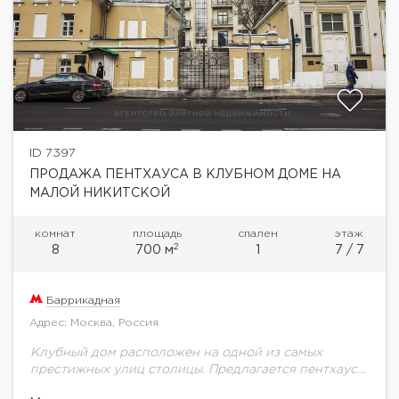
ID 7397
ПРОДАЖА ПЕНТХАУСА В КЛУБНОМ ДОМЕ НА
МАЛОЙ НИКИТСКОЙ
комнат
площадь
спален
этаж
2
8
700 м
1
7 / 7
Баррикадная
Адрес: Москва, Россия
Клубный дом расположен на одной из самых
престижных улиц столицы. Предлагается пентхаус
площадью 700 кв.м с террасой 200 кв.м на 7 этаже