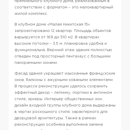
премиального клубного дома, реализованным в
соответствии с форматом – это малоквартирный
жилой комплекс.
В клубном доме «Малая Никитская 15»
запроектировано 12 квартир. Площадь объектов
варьируется от 169 до 510 м2. В квартирах
высокие потолки – 3,5 м, планировка удобна и
функциональна. Верхний этаж здания полностью
отведен под просторный пентахаус с большими
панорамными окнами.
Фасад здания украшают изысканные французские
окна, балконы с ажурными коваными элементами.
В процессе реконструкции удалось сохранить
эффектный декор – лепнину, портики в античном
стиле, эркеры. Интерьер общественных зон,
дизайн входной группы клубного дома выдержаны
в чертах роскошного стиля, характерного для
дворцовой архитектуры. Также в рамках
реконструкции особняка выполнена замена