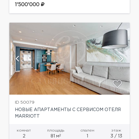
Арбате.Планировка 1-го этажа: гостиная с
1'500'000
выходом на террасу и кинотеатром, кухня-
столовая,...
ID 50079
НОВЫЕ АПАРТАМЕНТЫ С СЕРВИСОМ ОТЕЛЯ
MARRIOTT
комнат
площадь
спален
этаж
2
2
81 м
1
3 / 13