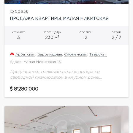
ID 50636
ПРОДАЖА КВАРТИРЫ, МАЛАЯ НИКИТСКАЯ
комнат
площадь
спален
этаж
2
3
230 м
2
2 / 7
Арбатская
,
Баррикадная
,
Смоленская
,
Тверская
Адрес: Малая Никитская 15
Предлагается трехкомнатная квартира со
свободной планировкой в клубном доме.
Дореволюционный доходный дом Баскакова с
французскими панорамными окнами построен в
8'280'000
1912 году по проекту архитектора О.Г. Пиотровича.
В...