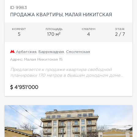
ID 9983
ПРОДАЖА КВАРТИРЫ, МАЛАЯ НИКИТСКАЯ
комнат
площадь
спален
этаж
2
5
170 м
4
2 / 7
Арбатская
,
Баррикадная
,
Смоленская
Адрес: Малая Никитская 15
Предлагается к продаже квартира свободной
планировки 170 метров в бывшем доходном доме
Баскакова на Малой Никитской. Уникальная
возможность жить в тихом культурном и
4'951'000
историческом уголке столицы, среди...