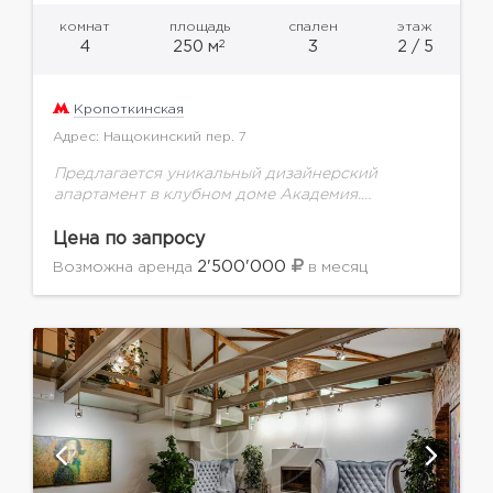
комнат
площадь
спален
этаж
2
4
250 м
3
2 / 5
Кропоткинская
Адрес: Нащокинский пер. 7
Предлагается уникальный дизайнерский
апартамент в клубном доме Академия.
Продуманное до мелочей планировочное
решение включает в себя: кухню-столовую,
Цена по запросу
которая отделена от просторной гостиной,
2'500'000
Возможна аренда
в месяц
приватную зону, состоящую из двух...