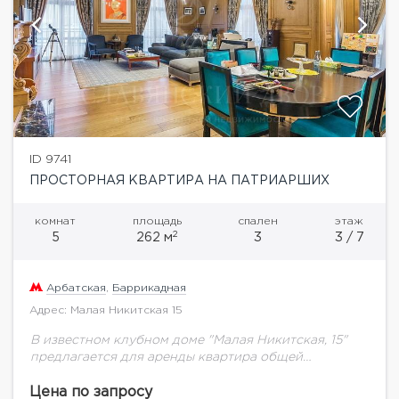
ID 9741
ПРОСТОРНАЯ КВАРТИРА НА ПАТРИАРШИХ
комнат
площадь
спален
этаж
2
5
262 м
3
3 / 7
Арбатская
,
Баррикадная
Адрес: Малая Никитская 15
В известном клубном доме "Малая Никитская, 15"
предлагается для аренды квартира общей
площадью 262,7 кв.м с дизайнерским ремонтом в
классическом стиле. Функциональная планировка:
Цена по запросу