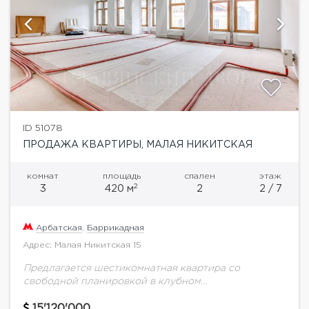
ID 51078
ПРОДАЖА КВАРТИРЫ, МАЛАЯ НИКИТСКАЯ
комнат
площадь
спален
этаж
2
3
420 м
2
2 / 7
Арбатская
,
Баррикадная
Адрес: Малая Никитская 15
Предлагается шестикомнатная квартира со
свободной планировкой в клубном
доме.Дореволюционный доходный дом Баскакова с
французскими панорамными окнами построен в
15'120'000