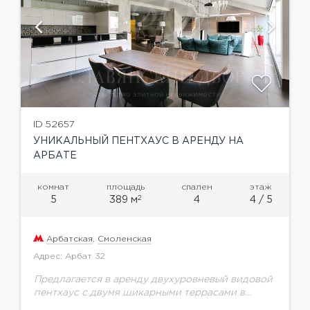
ID 52657
УНИКАЛЬНЫЙ ПЕНТХАУС В АРЕНДУ НА
АРБАТЕ
комнат
площадь
спален
этаж
2
5
389 м
4
4 / 5
Арбатская
,
Смоленская
Адрес: Арбат 32
Предлагается в аренду двухуровневый видовой
пентхаус с двумя шикарными террасами в
жилом комплексе на знаменитом пешеходном