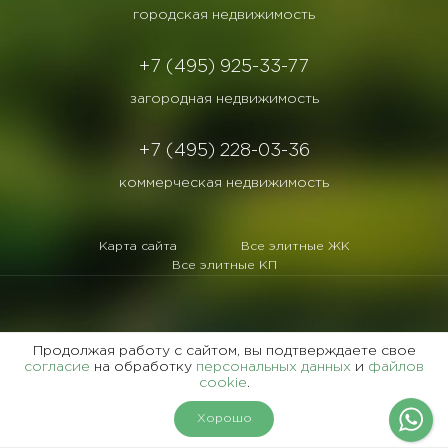
городская недвижимость
+7 (495) 925-33-77
загородная недвижимость
+7 (495) 228-03-36
коммерческая недвижимость
Карта сайта
Все элитные ЖК
Все элитные КП
Продолжая работу с сайтом, вы подтверждаете свое
©1995 -
2026 гг. «Славянский Двор».
согласие
на обработку
персональных данных
и
файлов
Все права защищены
cookie
.
Копирование и воспроизведение материалов этого сайта возможно только с
Хорошо
письменного согласия администрации сайта.