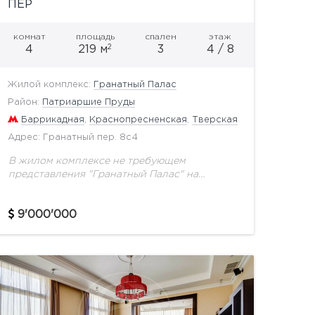
ПЕР
комнат
площадь
спален
этаж
2
4
219 м
3
4 / 8
Жилой комплекс:
Гранатный Палас
Район:
Патриаршие Пруды
Баррикадная
,
Краснопресненская
,
Тверская
Адрес: Гранатный пер. 8с4
В жилом комплексе не требующем
представления "Гранатный Палас" на
продажу предлагается квартира свободной
планировки общей площадью 219 кв.м с
9'000'000
отличными видовыми
характеристиками.Количество окон
позволяет спроектировать три спальни...