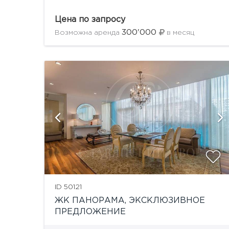
оборудован мебелью и техникой от ведущих
мировых производителей, класса "люкс",
Цена по запросу
система приточно-вытяжной вентиляции,...
300'000
Возможна аренда
в месяц
й
показать ещё 19 фотографий
ID 50121
ЖК ПАНОРАМА, ЭКСКЛЮЗИВНОЕ
ПРЕДЛОЖЕНИЕ