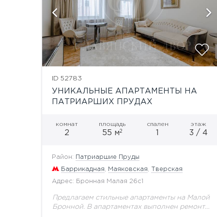
й
показать ещё 1 фотографию
ID 52783
УНИКАЛЬНЫЕ АПАРТАМЕНТЫ НА
ПАТРИАРШИХ ПРУДАХ
комнат
площадь
спален
этаж
2
2
55 м
1
3 / 4
Район:
Патриаршие Пруды
Баррикадная
,
Маяковская
,
Тверская
Адрес: Бронная Малая 26с1
Предлагаем стильные апартаменты на Малой
Бронной. В апартаментах выполнен ремонт
по индивидуальному проекту, Полностью