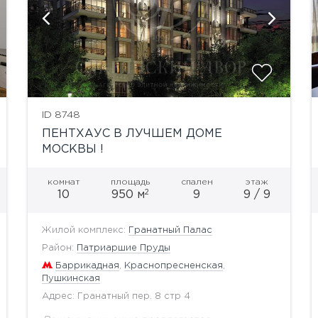
показать ещё 26 фотографий
ID 8748
ПЕНТХАУС В ЛУЧШЕМ ДОМЕ
МОСКВЫ !
комнат
площадь
спален
этаж
2
10
950 м
9
9 / 9
Жилой комплекс:
Гранатный Палас
Район:
Патриаршие Пруды
Баррикадная
,
Краснопресненская
,
Пушкинская
Адрес: Гранатный пер. 8 стр 4