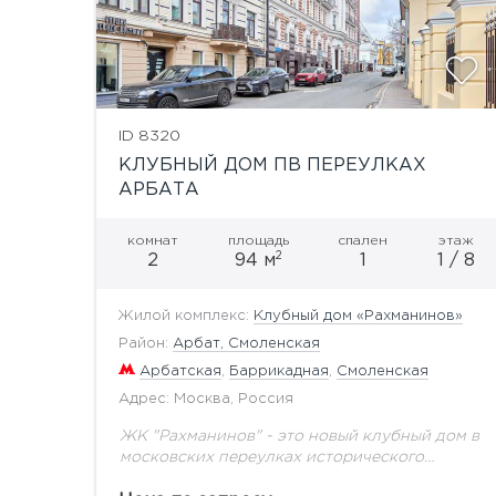
ID 8320
КЛУБНЫЙ ДОМ ПВ ПЕРЕУЛКАХ
АРБАТА
комнат
площадь
спален
этаж
2
2
94 м
1
1 / 8
Жилой комплекс:
Клубный дом «Рахманинов»
Район:
Арбат, Смоленская
Арбатская
,
Баррикадная
,
Смоленская
Адрес: Москва, Россия
ЖК "Рахманинов" - это новый клубный дом в
московских переулках исторического
центра столицы. Он вобрал в себя