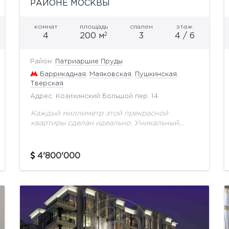
РАЙОНЕ МОСКВЫ
комнат
площадь
спален
этаж
2
4
200 м
3
4 / 6
Район:
Патриаршие Пруды
Баррикадная
,
Маяковская
,
Пушкинская
,
Тверская
Адрес: Козихинский Большой пер. 14
Каждый миллиметр этой прекрасной
квартиры сделан идеально. Уникальный
дизайнерский проект от известного
дизайнера не оставит равнодушных, стоит
только окунутся в атмосферу этого места.
4'800'000
Отделка и мебель выбирались...