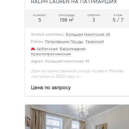
RALPH LAUREN НА ПАТРИАРШИХ
комнат
площадь
спален
этаж
2
5
198 м
3
5 / 7
Жилой комплекс:
Большая Никитская 45
Район:
Патриаршие Пруды
,
Тверской
Арбатская
,
Баррикадная
,
Краснопресненская
Адрес: Большая Никитская 45
Дом на единственной улице-музее в Москве,
построен в 1820 году и
полностьюреконструирован в 2007,
оригинальная часть дома на сегодня это
Цена по запросу
фасадная стенадо 2 этажа включительно,
Дом расположен...