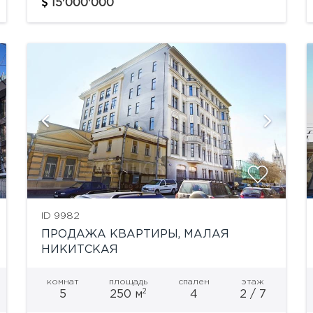
Вознесения общей площадью пентхауса 455
15'000'000
кв.м плюс 180 кв.м открытая терраса и
балкон. В...
ID 9982
ПРОДАЖА КВАРТИРЫ, МАЛАЯ
НИКИТСКАЯ
комнат
площадь
спален
этаж
2
5
250 м
4
2 / 7