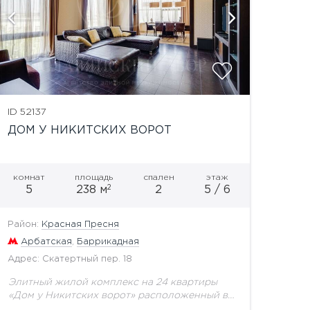
показат
ID 52137
ДОМ У НИКИТСКИХ ВОРОТ
комнат
площадь
спален
этаж
2
5
238 м
2
5 / 6
Район:
Красная Пресня
Арбатская
,
Баррикадная
Адрес: Скатертный пер. 18
Элитный жилой комплекс на 24 квартиры
«Дом у Никитских ворот» расположенный в
Скатертном переулке, в окружении