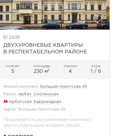
ID 2205
ДВУХУРОВНЕВЫЕ КВАРТИРЫ
В РЕСПЕКТАБЕЛЬНОМ РАЙОНЕ
комнат
площадь
спален
этаж
2
5
230 м
4
1 / 6
Жилой комплекс:
Большая Никитская 45
Район:
Арбат, Смоленская
Арбатская
,
Баррикадная
Адрес: Большая Никитская 45
Предлагается двухуровневая квартира с
двумя отдельными входами общей
площадью 340 кв.м. без отделки свободной