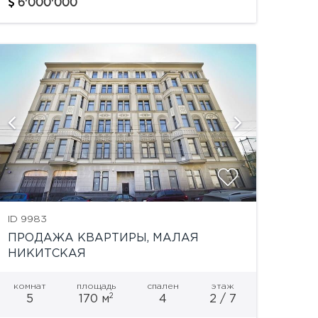
планировки. Также предлагается
6'000'000
двухуровневая квартира 230 кв.м. на первом
и цокольном этажах. В...
показат
ID 9983
ПРОДАЖА КВАРТИРЫ, МАЛАЯ
НИКИТСКАЯ
комнат
площадь
спален
этаж
2
5
170 м
4
2 / 7