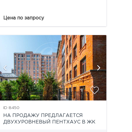
старинных особняков, церквей, посольств и
исторических переулков Арбата.
Предлагается пятикомнатная квартира...
Цена по запросу
показать
ID 8450
НА ПРОДАЖУ ПРЕДЛАГАЕТСЯ
ДВУХУРОВНЕВЫЙ ПЕНТХАУС В ЖК
«ТРИЛОГИЯ»