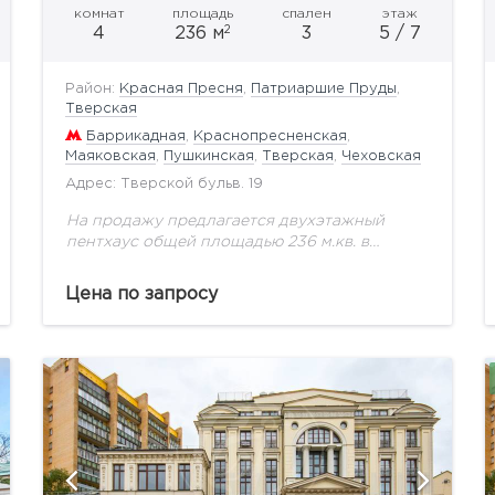
комнат
площадь
спален
этаж
2
4
236 м
3
5 / 7
Район:
Красная Пресня
,
Патриаршие Пруды
,
Тверская
Баррикадная
,
Краснопресненская
,
Маяковская
,
Пушкинская
,
Тверская
,
Чеховская
Адрес: Тверской бульв. 19
На продажу предлагается двухэтажный
пентхаус общей площадью 236 м.кв. в
историческом престижном особняке в
центре города! В двухэтажном пентхаус на
Цена по запросу
первом этаже удачно расположились
огромная гостиная с...
показать ещё 6 фотографий