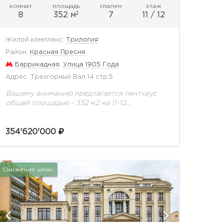
комнат
площадь
спален
этаж
2
8
352 м
7
11 / 12
Жилой комплекс:
Трилогия
Район:
Красная Пресня
Баррикадная
,
Улица 1905 Года
Адрес: Трехгорный Вал 14 стр.5
Вашему вниманию предлагается пентхаус
общей площадью - 352 м2 на 11-12
этажПлощадь 1 уровня – 209 кв.м., 2 уровня –
143 кв.м., без отделки. Панорамное
354'620'000
остекление, двухсветная...
Снижение цены
показат