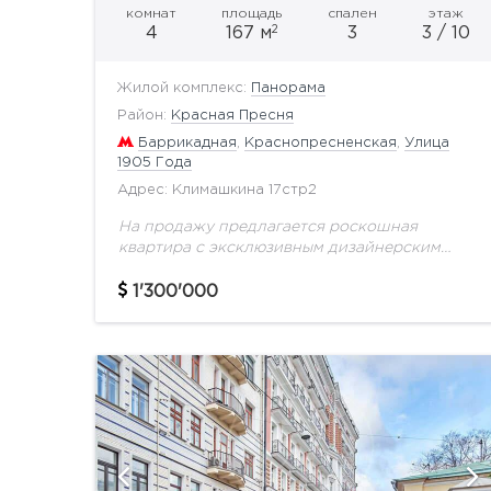
комнат
площадь
спален
этаж
2
4
167 м
3
3 / 10
Жилой комплекс:
Панорама
Район:
Красная Пресня
Баррикадная
,
Краснопресненская
,
Улица
1905 Года
Адрес: Климашкина 17стр2
На продажу предлагается роскошная
квартира с эксклюзивным дизайнерским
ремонтом в современном стиле. Ремонт
выполнен по индивидуальному проекту с
1'300'000
использованием дорогостоящих материалов.
Функциональная планировка: просторная
кухня-столовая, гостиная, 2...
й
показать ещё 3 фотографии