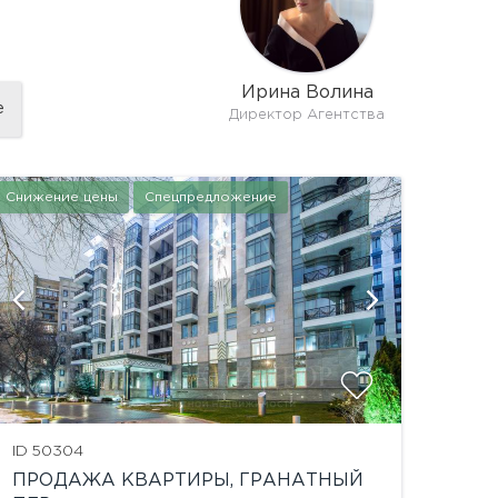
Ирина Волина
е
Директор Агентства
Снижение цены
Спецпредложение
показат
ID 50304
ПРОДАЖА КВАРТИРЫ, ГРАНАТНЫЙ