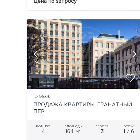
элегантность старомосковской архитектуры
Цена по запросу
и прогрессивные технологии при устройстве
систем жизнеобеспечения....
й
ID 9866
ПРОДАЖА КВАРТИРЫ, ГРАНАТНЫЙ
ПЕР
комнат
площадь
спален
этаж
2
4
164 м
3
1 / 6