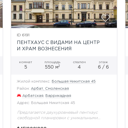
ID 6191
ПЕНТХАУС С ВИДАМИ НА ЦЕНТР
И ХРАМ ВОЗНЕСЕНИЯ
комнат
площадь
спален
этаж
2
5
550 м
4
6 / 6
Жилой комплекс:
Большая Никитская 45
Район:
Арбат, Смоленская
Арбатская
,
Баррикадная
Адрес: Большая Никитская 45
Предлагается двухуровневый пентхаус
свободной планировки с уникальными
видами на центр и Храм Большого