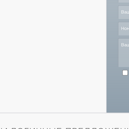
Ваш
Но
Ва