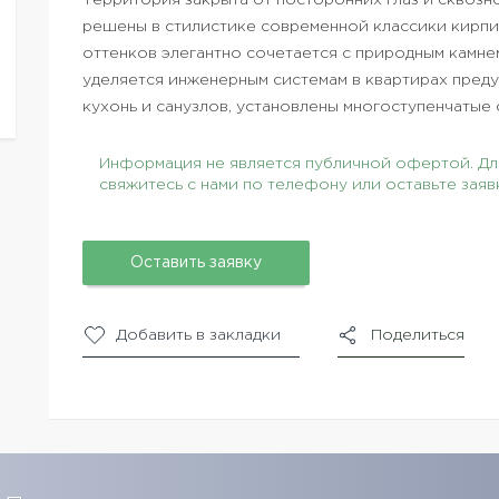
Территория закрыта от посторонних глаз и сквозн
решены в стилистике современной классики кирп
оттенков элегантно сочетается с природным камн
уделяется инженерным системам в квартирах пред
кухонь и санузлов, установлены многоступенчатые 
Информация не является публичной офертой. Для
свяжитесь с нами по телефону или оставьте заяв
Оставить заявку
Добавить в закладки
Поделиться