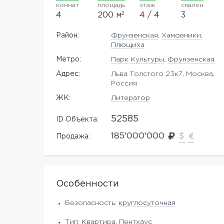
комнат
площадь
этаж
спален
2
4
200 м
4 / 4
3
Район:
Фрунзенская
,
Хамовники,
Плющиха
Метро:
Парк Культуры
,
Фрунзенская
Адрес:
Льва Толстого 23к7, Москва,
Россия
ЖK:
Литератор
52585
ID Объекта:
185'000'000
Продажа:
Особенности
Безопасность:
круглосуточная
Тип:
Квартира
,
Пентхаус