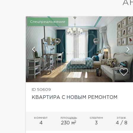
А
Спецпредложение
показать ещё 24 фотографии
ID 50609
КВАРТИРА С НОВЫМ РЕМОНТОМ
комнат
площадь
спален
этаж
2
4
230 м
3
4 / 8