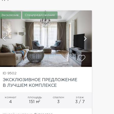
Эксклюзив
Спецпредложение
показать
ID 9502
ЭКСКЛЮЗИВНОЕ ПРЕДЛОЖЕНИЕ
В ЛУЧШЕМ КОМПЛЕКСЕ
ХАМОВНИКОВ ЖК ЛИТЕРАТОР
комнат
площадь
спален
этаж
2
4
151 м
3
3 / 7