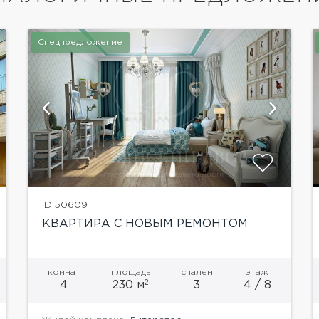
Спецпредложение
показать ещё 24 фотографии
ID 50609
КВАРТИРА С НОВЫМ РЕМОНТОМ
комнат
площадь
спален
этаж
2
4
230 м
3
4 / 8