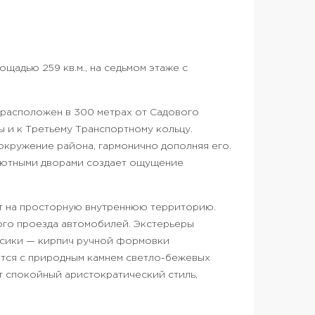
щадью 259 кв.м., на седьмом этаже с
 расположен в 300 метрах от Садового
ы и к Третьему Транспортному кольцу.
окружение района, гармонично дополняя его.
уютными дворами создает ощущение
т на просторную внутреннюю территорию.
ого проезда автомобилей. Экстерьеры
ссики — кирпич ручной формовки
ется с природным камнем светло-бежевых
 спокойный аристократический стиль,