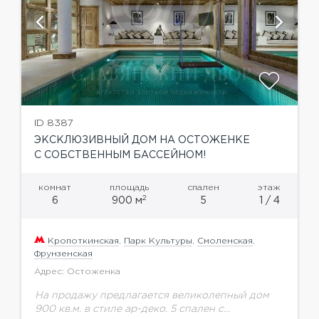
ID 8387
ЭКСКЛЮЗИВНЫЙ ДОМ НА ОСТОЖЕНКЕ
С СОБСТВЕННЫМ БАССЕЙНОМ!
комнат
площадь
спален
этаж
2
6
900 м
5
1 / 4
Кропоткинская
,
Парк Культуры
,
Смоленская
,
Фрунзенская
Адрес: Остоженка
На продажу предлагается великолепный дом
900 кв.м. в стиле ар-деко. 5 спален с