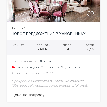
ID 51437
НОВОЕ ПРЕДЛОЖЕНИЕ В ХАМОВНИКАХ
комнат
площадь
спален
этаж
2
5
240 м
4
2 / 6
Жилой комплекс:
Литератор
Парк Культуры
,
Спортивная
,
Фрунзенская
Адрес: Льва Толстого 23/7сB
Прекрасная квартира в жилом комплексе
"Литератор", предлагается впервые. Жилой
комплекс с закрытой территорией, подземным
паркингом, просторный двор для прогулок,
Цена по запросу
двор без машин, охрана консьерж, тех.
обслуживание 24/7.В...