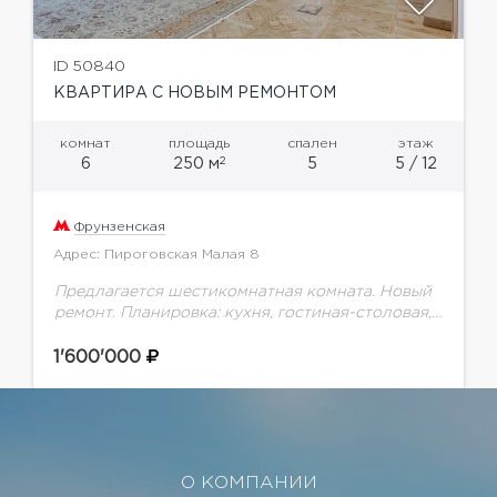
ID 50840
КВАРТИРА С НОВЫМ РЕМОНТОМ
комнат
площадь
спален
этаж
2
6
250 м
5
5 / 12
Фрунзенская
Адрес: Пироговская Малая 8
Предлагается шестикомнатная комната. Новый
ремонт. Планировка: кухня, гостиная-столовая,
5 спален, 6 гардеробных, постирочная.
Презентабельная входная группа. Подземный
1'600'000
паркинг. Жилой комплекс класса "Де люкс"
BARRIN HOUSE от компании...
О КОМПАНИИ