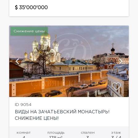
гардеробными и ванными комнатами, гостиные
с камином, кабинет, эксплуатируемая
35'000'000
кровля.Зона спа - сауна, хаммам,...
Снижение цены
ID 9054
ВИДЫ НА ЗАЧАТЬЕВСКИЙ МОНАСТЫРЬ!
СНИЖЕНИЕ ЦЕНЫ!
комнат
площадь
спален
этаж
2