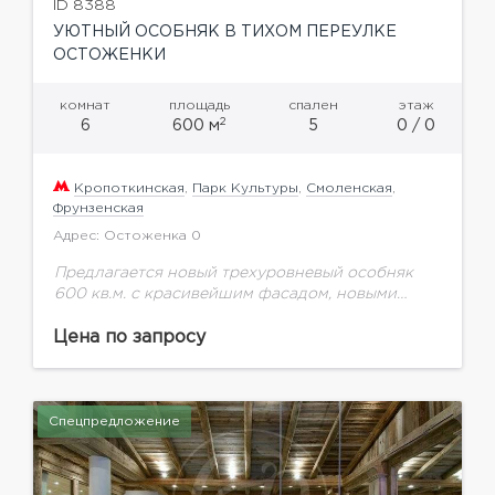
ID 8388
УЮТНЫЙ ОСОБНЯК В ТИХОМ ПЕРЕУЛКЕ
ОСТОЖЕНКИ
комнат
площадь
спален
этаж
2
6
600 м
5
0 / 0
Кропоткинская
,
Парк Культуры
,
Смоленская
,
Фрунзенская
Адрес: Остоженка 0
Предлагается новый трехуровневый особняк
600 кв.м. с красивейшим фасадом, новыми
коммуникациями. Полностью готовый для
проживания.
Цена по запросу
Спецпредложение