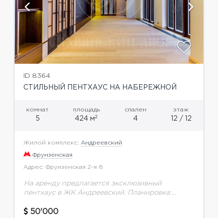
ID 8364
СТИЛЬНЫЙ ПЕНТХАУС НА НАБЕРЕЖНОЙ
комнат
площадь
спален
этаж
2
5
424 м
4
12 / 12
Жилой комплекс:
Андреевский
Фрунзенская
Адрес: Фрунзенская 2-я 8
На аренду предлагается эксклюзивный
пентхаус в ЖК Андреевский. Планировка:
Просторная зона кухни-столовой; Гостиная с
потолками 6 метров, панорамное остекление;
50'000