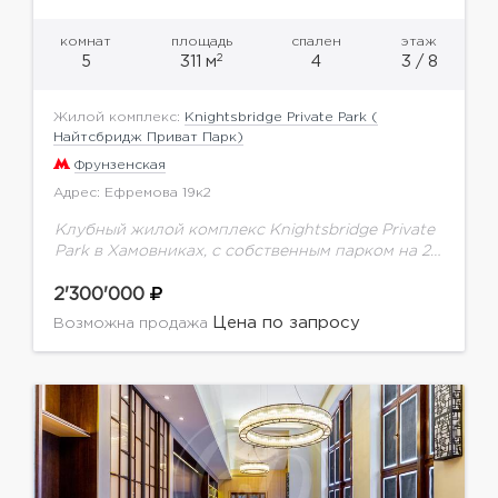
комнат
площадь
спален
этаж
2
5
311 м
4
3 / 8
Жилой комплекс:
Knightsbridge Private Park (
Найтсбридж Приват Парк)
Фрунзенская
Адрес: Ефремова 19к2
Клубный жилой комплекс Knightsbridge Private
Park в Хамовниках, с собственным парком на 2
га. Предлагается квартира с качественным
ремонтом. Планировка: кухня-столовая,
2'300'000
гостиная, 4 спальни, 4 санузла, 4...
Цена по запросу
Возможна продажа