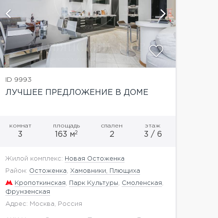
показат
ID 9993
ЛУЧШЕЕ ПРЕДЛОЖЕНИЕ В ДОМЕ
комнат
площадь
спален
этаж
2
3
163 м
2
3 / 6
Жилой комплекс:
Новая Остоженка
Район:
Остоженка
,
Хамовники, Плющиха
Кропоткинская
,
Парк Культуры
,
Смоленская
,
Фрунзенская
Адрес: Москва, Россия