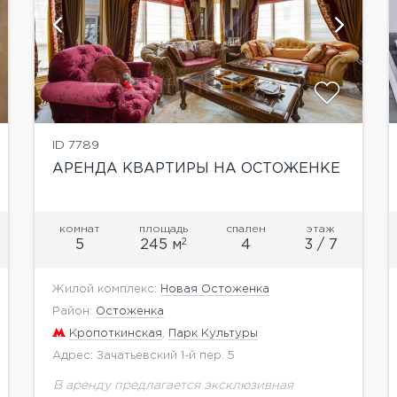
показать ещё 7 фотографий
ID 7789
АРЕНДА КВАРТИРЫ НА ОСТОЖЕНКЕ
комнат
площадь
спален
этаж
2
5
245 м
4
3 / 7
Жилой комплекс:
Новая Остоженка
Район:
Остоженка
Кропоткинская
,
Парк Культуры
Адрес: Зачатьевский 1-й пер. 5
В аренду предлагается эксклюзивная