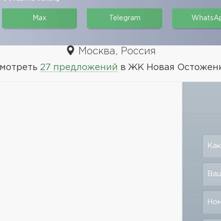
Max
Telegram
WhatsA
Москва, Россия
мотреть
27 предложений
в ЖК Новая Остожен
Как
Ваш
Но