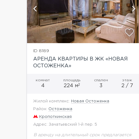
й
показать ещё 13 фотографий
ID 8189
АРЕНДА КВАРТИРЫ В ЖК «НОВАЯ
ОСТОЖЕНКА»
комнат
площадь
спален
этаж
2
4
224 м
3
2 / 7
Жилой комплекс:
Новая Остоженка
Район:
Остоженка
Кропоткинская
Адрес: Зачатьевский 1-й пер. 5
В аренду на длительный срок предлагается