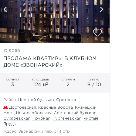
ID 9066
ПРОДАЖА КВАРТИРЫ В КЛУБНОМ
ДОМЕ «ЗВОНАРСКИЙ»
комнат
площадь
спален
этаж
2
3
124 м
2
8 / 10
Район:
Цветной бульвар, Сретенка
Достоевская
,
Красные Ворота
,
Кузнецкий
Мост
,
Новослободская
,
Сретенский бульвар
,
Сухаревская
,
Трубная
,
Тургеневская
,
Чистые
Пруды
Адрес: Звонарский пер. 3/4 стр 1