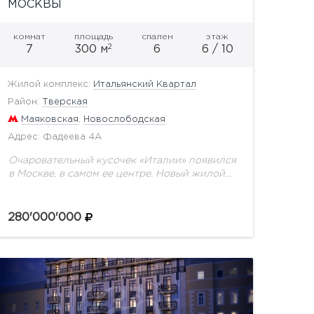
МОСКВЫ
комнат
площадь
спален
этаж
2
7
300 м
6
6 / 10
Жилой комплекс:
Итальянский Квартал
Район:
Тверская
Маяковская
,
Новослободская
Адрес: Фадеева 4А
Очаровательный кусочек «Италии» появился
в Москве, в самом ее центре. Новый жилой
комплекс «Итальянский Квартал». Семь
роскошных особняков в стиле раннего
Ренессанса носят имена красивейших
280'000'000
городов Италии....