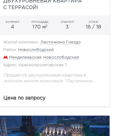
ДВУХУРОВНЕВАЯ КВАРТИРА
С ТЕРРАСОЙ!
комнат
площадь
спален
этаж
2
4
170 м
3
16 / 18
Жилой комплекс:
Ласточкино Гнездо
Район:
Новослободский
Менделеевская
,
Новослободская
Адрес: Краснопролетарская 7
Продается двухуровневая квартира в
элитном жилом комплексе "Ласточкино
гнездо" с потрясающими панорамными
видами на 3 стороны центра города. В
Цена по запросу
квартире выполнена дизайнерская отделка.
На первом уровне расположены:...