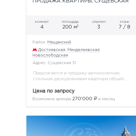
ПРОДАЖА КВАРТИРЫ, СУЩЕВСКАЯ
комнат
площадь
спален
этаж
2
4
200 м
3
7 / 8
Район:
Мещанский
Достоевская
,
Менделеевская
,
Новослободская
Адрес: Сущевская 31
Предлагается в продажу великолепная,
стильная двухуровневая квартира общей
площадью 200 м.кв.Ремонт выполнен в
современном стиле из высококачественных
Цена по запросу
материалов.Функциональная планировка: на
270'000
Возможна аренда
в месяц
первом этаже располагается просторная
гостинная, кухня-столовая, постирочная....