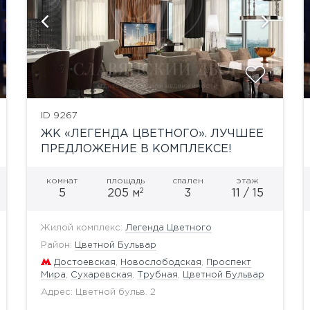
показать ещё 8 фотографий
ID 9267
ЖК «ЛЕГЕНДА ЦВЕТНОГО». ЛУЧШЕЕ
ПРЕДЛОЖЕНИЕ В КОМПЛЕКСЕ!
комнат
площадь
спален
этаж
2
5
205 м
3
11 / 15
Жилой комплекс:
Легенда Цветного
Район:
Цветной Бульвар
Достоевская
,
Новослободская
,
Проспект
Мира
,
Сухаревская
,
Трубная
,
Цветной Бульвар
Адрес: Цветной бульв. 2