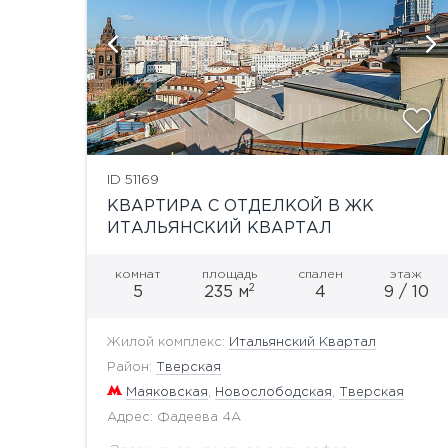
ий
показать ещё 8 фотографий
ID 51169
КВАРТИРА С ОТДЕЛКОЙ В ЖК
ИТАЛЬЯНСКИЙ КВАРТАЛ
комнат
площадь
спален
этаж
2
5
235 м
4
9 / 10
Жилой комплекс:
Итальянский Квартал
Район:
Тверская
Маяковская
,
Новослободская
,
Тверская
Адрес: Фадеева 4А