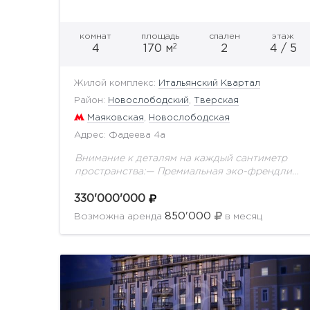
комнат
площадь
спален
этаж
2
4
170 м
2
4 / 5
Жилой комплекс:
Итальянский Квартал
Район:
Новослободский
,
Тверская
Маяковская
,
Новослободская
Адрес: Фадеева 4а
Внимание к деталям на каждый сантиметр
пространства:— Премиальная эко-френдли
отделка с использованием американского
ореха, настоящего мха, слэба и настоящего
330'000'000
древнего аммонита.— Самая современная
850'000
Возможна аренда
в месяц
система умного дома: датчики...