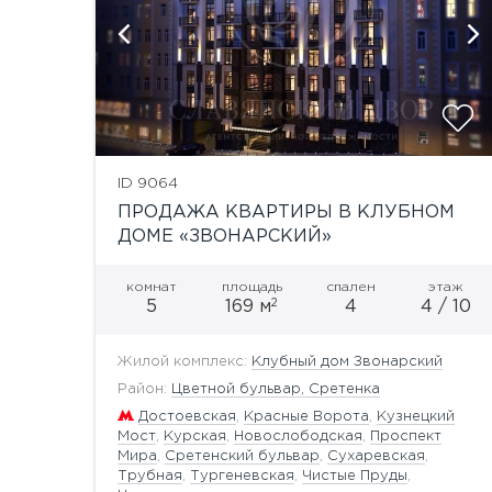
показать ещё 9 фотографий
ID 9064
ПРОДАЖА КВАРТИРЫ В КЛУБНОМ
ДОМЕ «ЗВОНАРСКИЙ»
комнат
площадь
спален
этаж
2
5
169 м
4
4 / 10
Жилой комплекс:
Клубный дом Звонарский
Район:
Цветной бульвар, Сретенка
Достоевская
,
Красные Ворота
,
Кузнецкий
Мост
,
Курская
,
Новослободская
,
Проспект
Мира
,
Сретенский бульвар
,
Сухаревская
,
Трубная
,
Тургеневская
,
Чистые Пруды
,