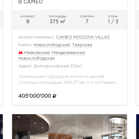
В CAMEO
комнат
площадь
спален
этаж
2
8
375 м
7
1 / 3
Жилой комплекс:
CAMEO MOSCOW VILLAS
Район:
Новослободский
,
Тверская
Маяковская
,
Менделеевская
,
Новослободская
Адрес: Долгоруковская 23Ас1
Уникальная городская вилла в центре
столицы площадью 366,37 кв. м с гостевым
двором 30 кв. м и зоной патио 34 кв. м в
новом комплексе premium класса...
405'000'000