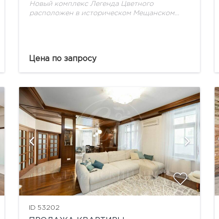
Новый комплекс Легенда Цветного
расположен в историческом Мещанском
районе Москвы, на углу Цветного и
Рождественского бульваров, всего в 180 м от
станции метро Трубная. В шаговой
доступности...
Цена по запросу
показать ещё 20 фотографий
ID 53202