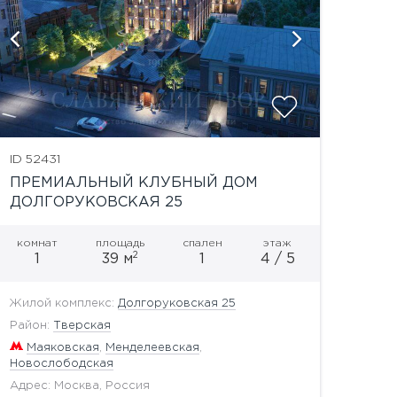
показать
ID 52431
ПРЕМИАЛЬНЫЙ КЛУБНЫЙ ДОМ
ДОЛГОРУКОВСКАЯ 25
комнат
площадь
спален
этаж
2
1
39 м
1
4 / 5
Жилой комплекс:
Долгоруковская 25
Район:
Тверская
Маяковская
,
Менделеевская
,
Новослободская
Адрес: Москва, Россия