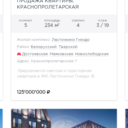
ПРОДАЖА КВАРТИРЫ,
КРАСНОПРОЛЕТАРСКАЯ
комнат
площадь
спален
этаж
2
5
234 м
4
3 / 19
Жилой комплекс:
Ласточкино Гнездо
Район:
Белорусский
,
Тверской
Достоевская
,
Маяковская
,
Новослободская
Адрес: Краснопролетарская 7
Предлагается светлая и просторная
квартира в ЖК Ласточкино Гнездо. В
квартире выполнен качественный ремонт,
ранее никто не проживал. Квартира
125'000'000
полностью оборудована всей мебелью и
техникой.Планировка: большая гостиная,...