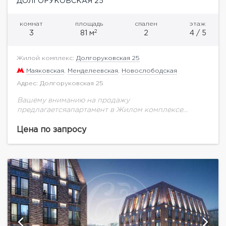
ДОЛГОРУКОВСКАЯ 25
комнат
площадь
спален
этаж
2
3
81 м
2
4 / 5
Жилой комплекс:
Долгоруковская 25
Маяковская
,
Менделеевская
,
Новослободская
Адрес: Долгоруковская 25
Вашему вниманию на продажу
предлагаетсяапартамент в Жилом комплексе
«Долгоруковская, 25» общей площадью 81,33. на
четвертом этаже.Жилой комплекс «бизнес-класса»
Цена по запросу
«Долгоруковская, 25» представлен двумя
монолитно-кирпичными корпусами. Это
пятиэтажные клубные...