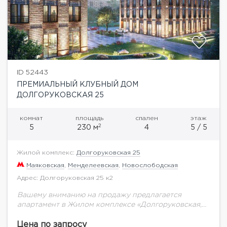
ID 52443
ПРЕМИАЛЬНЫЙ КЛУБНЫЙ ДОМ
ДОЛГОРУКОВСКАЯ 25
комнат
площадь
спален
этаж
2
5
230 м
4
5 / 5
Жилой комплекс:
Долгоруковская 25
Маяковская
,
Менделеевская
,
Новослободская
Адрес: Долгоруковская 25 к2
Вашему вниманию на продажу предлагается
апартамент в Жилом комплексе «Долгоруковская,
25» общей площадью 230 кв.м. на 5 этаже.Жилой
комплекс «бизнес-класса» «Долгоруковская, 25»
Цена по запросу