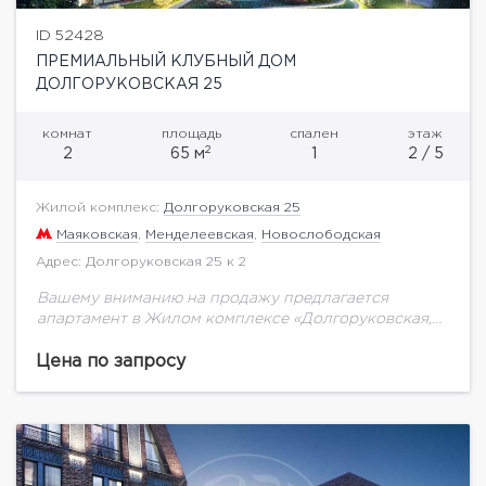
ID 52428
ПРЕМИАЛЬНЫЙ КЛУБНЫЙ ДОМ
ДОЛГОРУКОВСКАЯ 25
комнат
площадь
спален
этаж
2
2
65 м
1
2 / 5
Жилой комплекс:
Долгоруковская 25
Маяковская
,
Менделеевская
,
Новослободская
Адрес: Долгоруковская 25 к 2
Вашему вниманию на продажу предлагается
апартамент в Жилом комплексе «Долгоруковская,
25» общей площадью 65 кв.м. на 2 этаже.Жилой
комплекс «бизнес-класса» «Долгоруковская, 25»
Цена по запросу
представлен двумя монолитно-кирпичными
корпусами. Это...