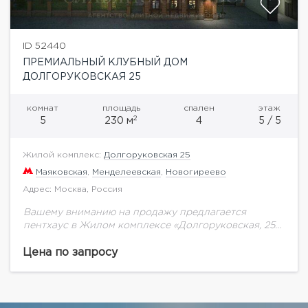
ID 52440
ПРЕМИАЛЬНЫЙ КЛУБНЫЙ ДОМ
ДОЛГОРУКОВСКАЯ 25
комнат
площадь
спален
этаж
2
5
230 м
4
5 / 5
Жилой комплекс:
Долгоруковская 25
Маяковская
,
Менделеевская
,
Новогиреево
Адрес: Москва, Россия
Вашему вниманию на продажу предлагается
пентхаус в Жилом комплексе «Долгоруковская, 25»
общей площадью 230 кв.м. на 5 этаже.Жилой
комплекс «бизнес-класса» «Долгоруковская, 25»
Цена по запросу
представлен двумя монолитно-кирпичными
корпусами. Это...