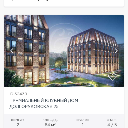
представлен двумя монолитно-кирпичными
корпусами. Это...
ID 52439
ПРЕМИАЛЬНЫЙ КЛУБНЫЙ ДОМ
ДОЛГОРУКОВСКАЯ 25
комнат
площадь
спален
этаж
2
2
64 м
1
4 / 5