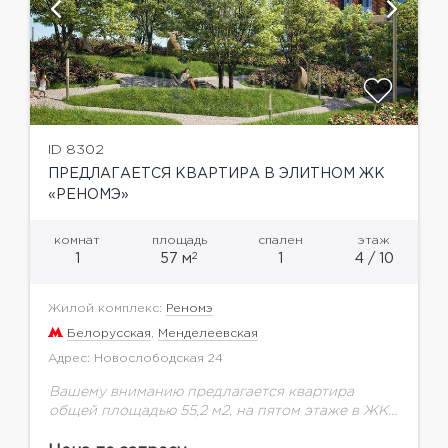
ID 8302
ПРЕДЛАГАЕТСЯ КВАРТИРА В ЭЛИТНОМ ЖК
«РЕНОМЭ»
комнат
площадь
спален
этаж
2
1
57 м
1
4 / 10
Жилой комплекс:
Реномэ
Белорусская
,
Менделеевская
Адрес: Новослободская 24
Вашему вниманию предлагается квартира
общей площадью 55,2 м2, на пятом этаже в ЖК
Реномэ.1. «Элитный дом Реномэ дарит время для