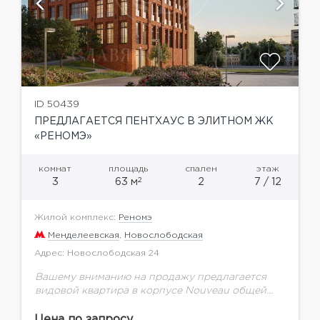
ID 50439
ПРЕДЛАГАЕТСЯ ПЕНТХАУС В ЭЛИТНОМ ЖК
«РЕНОМЭ»
комнат
площадь
спален
этаж
2
3
63 м
2
7 / 12
Жилой комплекс:
Реномэ
Менделеевская
,
Новослободская
Адрес: Новослободская 24
Вашему вниманию на продажу предлагается
видовой квартира в корпусе Nouveau общей
площадью 63 м.кв. 1. «Элитный дом Реномэ
дарит время для жизни» 2. «Уникальная
Цена по запросу