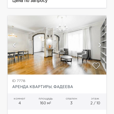
жизни» 2. «Уникальная концепция дома,
Цена по запросу
сохраняющая время...
ID 7778
АРЕНДА КВАРТИРЫ, ФАДЕЕВА
комнат
площадь
спален
этаж
2
4
160 м
3
2 / 10