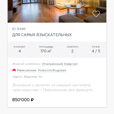
ID 9495
ДЛЯ САМЫХ ВЗЫСКАТЕЛЬНЫХ
комнат
площадь
спален
этаж
2
4
170 м
2
4 / 5
Жилой комплекс:
Итальянский Квартал
Маяковская
,
Новослободская
Адрес: Фадеева 4а
Внимание к деталям на каждый сантиметр
пространства:— Премиальная эко-френдли
отделка с использованием американского
ореха, настоящего мха, слэба и настоящего
850'000
древнего аммонита.— Самая современная
система умного дома: датчики...