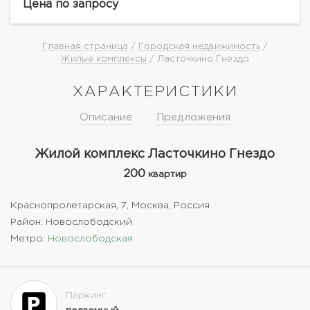
центра города. В квартире выполнена дизайнерская
Цена по запросу
отделка. На первом уровне расположены:...
Главная страница
/
Городская недвижимость
/
Жилые комплексы
/ Ласточкино Гнездо
ХАРАКТЕРИСТИКИ
Описание
Предложения
Жилой комплекс Ласточкино Гнездо
200
квартир
Краснопролетарская, 7, Москва, Россия
Район: Новослободский
Метро:
Новослободская
Паркинг