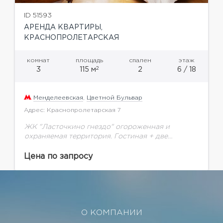
ID 51593
АРЕНДА КВАРТИРЫ,
КРАСНОПРОЛЕТАРСКАЯ
комнат
площадь
спален
этаж
2
3
115 м
2
6 / 18
Менделеевская
,
Цветной Бульвар
Адрес: Краснопролетарская 7
ЖК "Ласточкино гнездо" огороженная и
охраняемая территория. Гостиная + две
спальни. Мебель и техника ведущих фирм
производителей. В доме имеется подземный и
Цена по запросу
наземный паркинг.
О КОМПАНИИ