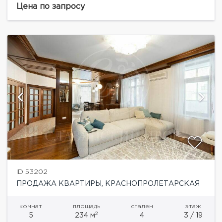
с обеденной зоной, кухня, 3 спальни, кабинет,
Цена по запросу
библиотека, 3 с/у, 2 гардеробные,
постирочная.Интерьер обставлен...
ID 53202
ПРОДАЖА КВАРТИРЫ, КРАСНОПРОЛЕТАРСКАЯ
комнат
площадь
спален
этаж
2
5
234 м
4
3 / 19