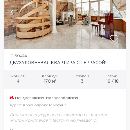
ID 50474
ДВУХУРОВНЕВАЯ КВАРТИРА С ТЕРРАСОЙ!
комнат
площадь
спален
этаж
2
4
170 м
3
16 / 18
Менделеевская
,
Новослободская
Адрес: Краснопролетарская 7
Продается двухуровневая квартира в элитном
жилом комплексе "Ласточкино гнездо" с
потрясающими панорамными видами на 3 стороны