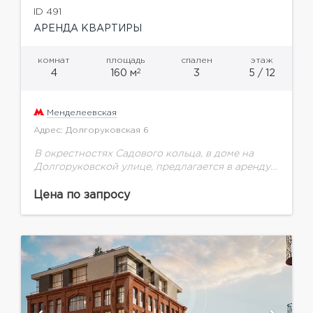
ID 491
АРЕНДА КВАРТИРЫ
комнат
площадь
спален
этаж
2
4
160 м
3
5 / 12
Менделеевская
Адрес: Долгоруковская 6
В окрестностях Садового кольца, в доме на
Долгоруковской улице, предлагается в аренду
светлая четырехкомнатная квартира.
Планировка удобна и функциональна: 37 кв.м -
Цена по запросу
гостиная, 18 и 18 кв.м...