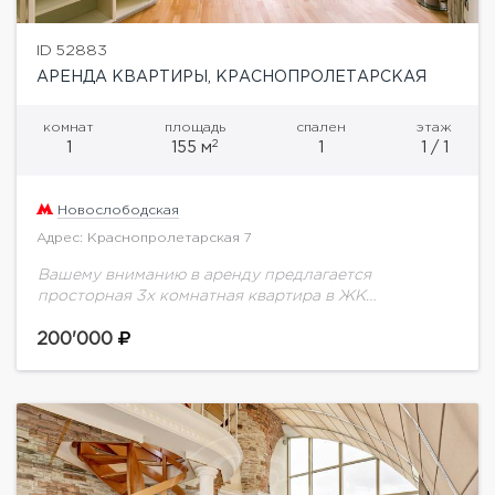
ID 52883
АРЕНДА КВАРТИРЫ, КРАСНОПРОЛЕТАРСКАЯ
комнат
площадь
спален
этаж
2
1
155 м
1
1 / 1
Новослободская
Адрес: Краснопролетарская 7
Вашему вниманию в аренду предлагается
просторная 3х комнатная квартира в ЖК
"Ласточкино гнездо". В квартире выполнен свежий
ремонт с использованием дорогостоящих
200'000
материалов. Планировкой предусмотрено:
изолированная кухня со...