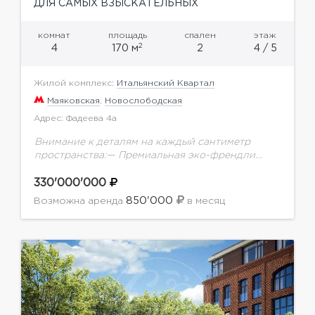
ДЛЯ САМЫХ ВЗЫСКАТЕЛЬНЫХ
комнат
площадь
спален
этаж
2
4
170 м
2
4 / 5
Жилой комплекс:
Итальянский Квартал
Маяковская
,
Новослободская
Адрес: Фадеева 4а
Внимание к деталям на каждый сантиметр
пространства:— Премиальная эко-френдли
отделка с использованием американского
ореха, настоящего мха, слэба и настоящего
330'000'000
древнего аммонита.— Самая современная
850'000
Возможна аренда
в месяц
система умного дома: датчики...