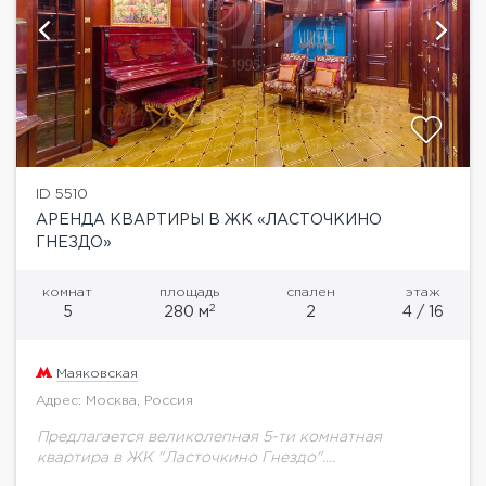
ID 5510
АРЕНДА КВАРТИРЫ В ЖК «ЛАСТОЧКИНО
ГНЕЗДО»
комнат
площадь
спален
этаж
2
5
280 м
2
4 / 16
Маяковская
Адрес: Москва, Россия
Предлагается великолепная 5-ти комнатная
квартира в ЖК "Ласточкино Гнездо".
Функциональная планировка: Просторная гостиная