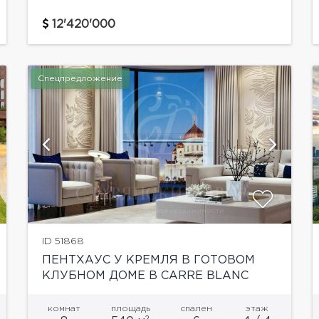
четырехкомнатная квартира площадью 276
12'420'000
кв.м в клубном доме класса De luxe
"Гранатный...
Спецпредложение
показать ещё 6 фотографий
ID 51868
ПЕНТХАУС У КРЕМЛЯ В ГОТОВОМ
КЛУБНОМ ДОМЕ В CARRE BLANC
комнат
площадь
спален
этаж
2