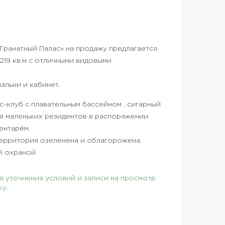
Гранатный Палас» на продажу предлагается
19 кв.м с отличными видовыми
альни и кабинет.
с-клуб с плавательным бассейном , сигарный
Для маленьких резидентов в распоряжении
ентарём.
ерритория озеленена и облагорожена.
й охраной
 уточнения условий и записи на просмотр
ку.