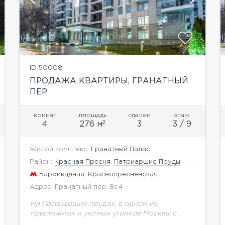
ID 50008
ПРОДАЖА КВАРТИРЫ, ГРАНАТНЫЙ
ПЕР
комнат
площадь
спален
этаж
2
4
276 м
3
3 / 9
Жилой комплекс:
Гранатный Палас
Район:
Красная Пресня
,
Патриаршие Пруды
Баррикадная
,
Краснопресненская
Адрес: Гранатный пер. 8с4
На Патриарших прудах, в одном из
престижных и уютных уголков Москвы с
прекрасным окружением предлагается