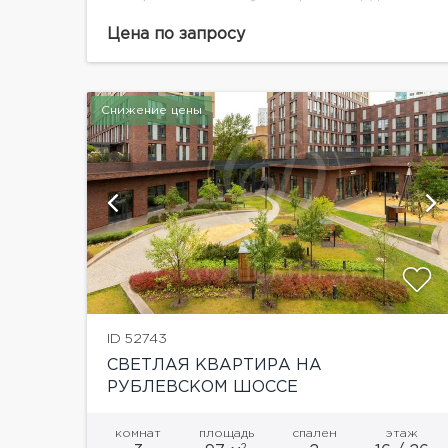
м.кв. на 9 этаже. без отделки в ЖК
"Гранатный Палас" занимающий полностью
Цена по запросу
последний этаж дома.В районе Патриарших
прудов построен...
Снижение цены
й
показать ещё 6 фотографий
ID 52743
СВЕТЛАЯ КВАРТИРА НА
РУБЛЕВСКОМ ШОССЕ
комнат
площадь
спален
этаж
2