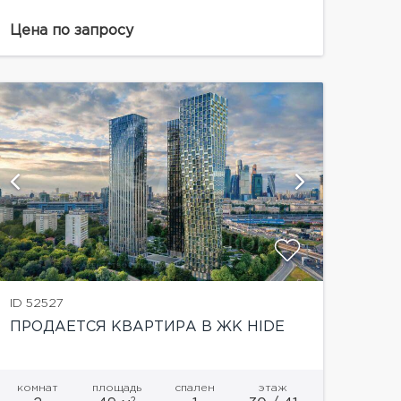
Патриарших прудах. Дорогая отделка с
Цена по запросу
использованием натуральных материалов.
Мебель и техника ведущих...
показать
ID 52527
ПРОДАЕТСЯ КВАРТИРА В ЖК HIDE
комнат
площадь
спален
этаж
2