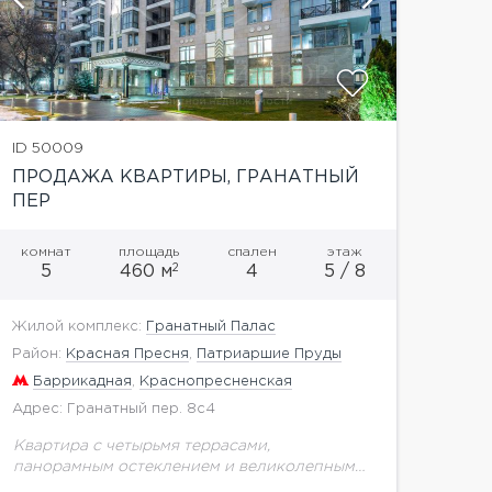
ID 50009
ПРОДАЖА КВАРТИРЫ, ГРАНАТНЫЙ
ПЕР
комнат
площадь
спален
этаж
2
5
460 м
4
5 / 8
Жилой комплекс:
Гранатный Палас
Район:
Красная Пресня
,
Патриаршие Пруды
Баррикадная
,
Краснопресненская
Адрес: Гранатный пер. 8с4
Квартира с четырьмя террасами,
панорамным остеклением и великолепными
видами из окон в клубном доме на