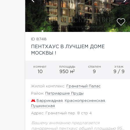
ID 8748
ПЕНТХАУС В ЛУЧШЕМ ДОМЕ
МОСКВЫ !
комнат
площадь
спален
этаж
2
10
950 м
9
9 / 9
Жилой комплекс:
Гранатный Палас
Район:
Патриаршие Пруды
Баррикадная
,
Краснопресненская
,
Пушкинская
Адрес: Гранатный пер. 8 стр 4
Вашему вниманию предлагается
панорамный пентхаус общей площадью 950