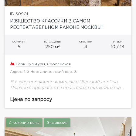
ID 50901
ИЗЯЩЕСТВО КЛАССИКИ В САМОМ
РЕСПЕКТАБЕЛЬНОМ РАЙОНЕ МОСКВЫ!
комнат
площадь
спален
этаж
2
5
250 м
4
10 / 13
Парк Культуры
,
Смоленская
Адрес: 1-й Неопалимовский пер. 8
В известном жилом комплексе "Венский дом" на
Плющихе предлагается просторная пятикомнатная
квартира площадью 250 кв.м.Квартира полностью
оборудована эксклюзивной дорогостоящей
Цена по запросу
импортной мебелью на Заказ! Функциональная
планировка: приватная зона...
Снижение цены
Эксклюзив