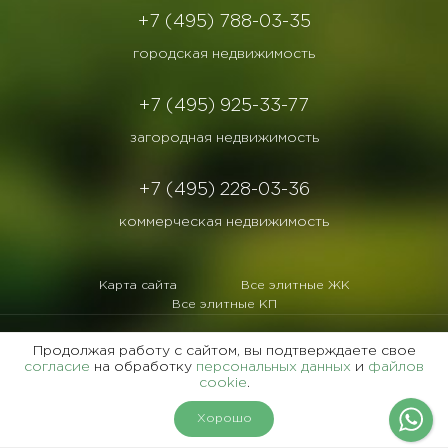
+7 (495) 788-03-35
городская недвижимость
+7 (495) 925-33-77
загородная недвижимость
+7 (495) 228-03-36
коммерческая недвижимость
Карта сайта
Все элитные ЖК
Все элитные КП
Продолжая работу с сайтом, вы подтверждаете свое
согласие
на обработку
персональных данных
и
файлов
cookie
.
©1995 -
2026 гг. «Славянский Двор».
Все права защищены
Хорошо
Копирование и воспроизведение материалов этого сайта возможно только с