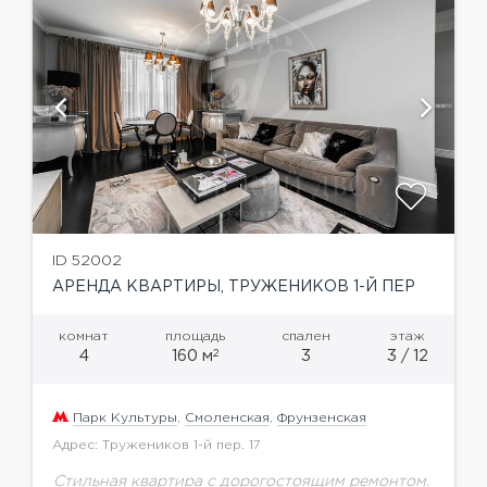
ID 52002
АРЕНДА КВАРТИРЫ, ТРУЖЕНИКОВ 1-Й ПЕР
комнат
площадь
спален
этаж
2
4
160 м
3
3 / 12
Парк Культуры
,
Смоленская
,
Фрунзенская
Адрес: Тружеников 1-й пер. 17
Стильная квартира с дорогостоящим ремонтом.