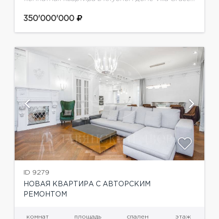
расположенном в самом сердце Золотой мили
Остоженки. Квартира предлагается с
350'000'000
дизайнерской отделкой, встроенной кухней и...
ID 9279
НОВАЯ КВАРТИРА С АВТОРСКИМ
РЕМОНТОМ
комнат
площадь
спален
этаж