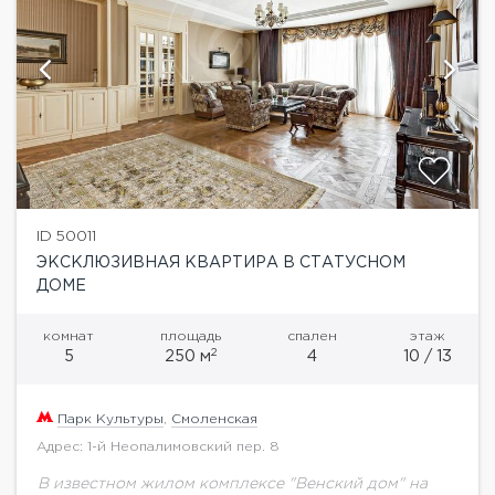
ID 50011
ЭКСКЛЮЗИВНАЯ КВАРТИРА В СТАТУСНОМ
ДОМЕ
комнат
площадь
спален
этаж
2
5
250 м
4
10 / 13
Парк Культуры
,
Смоленская
Адрес: 1-й Неопалимовский пер. 8
В известном жилом комплексе "Венский дом" на