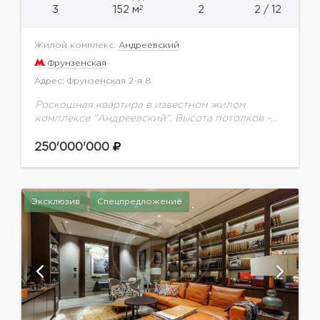
2
3
152 м
2
2 / 12
Жилой комплекс:
Андреевский
Фрунзенская
Адрес: Фрунзенская 2-я 8
Роскошная квартира в известном жилом
комплексе "Андреевский". Высота потолков -
3.8 метра. За счёт чего квартира выглядит очень
просторной. Окна выходят в зелёный двор,
250'000'000
Минимум шума. Спланировано:...
Эксклюзив
Спецпредложение