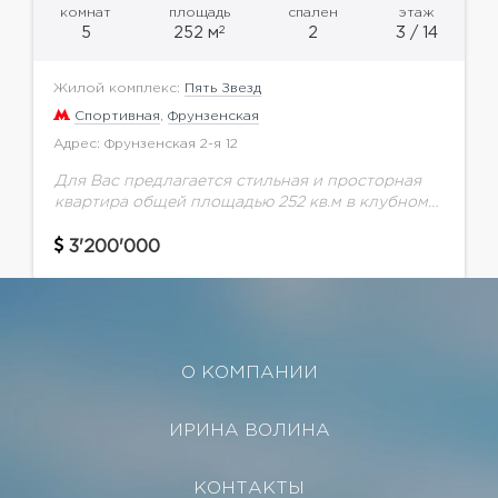
комнат
площадь
спален
этаж
2
5
252 м
2
3 / 14
Жилой комплекс:
Пять Звезд
Спортивная
,
Фрунзенская
Адрес: Фрунзенская 2-я 12
Для Вас предлагается стильная и просторная
квартира общей площадью 252 кв.м в клубном
ЖК "Пять Звезд".Выполнен авторский ремонт с
использованием дорогих материалов.
3'200'000
Функциональной планировкой предусмотрено:
просторный холл,...
О КОМПАНИИ
ИРИНА ВОЛИНА
КОНТАКТЫ