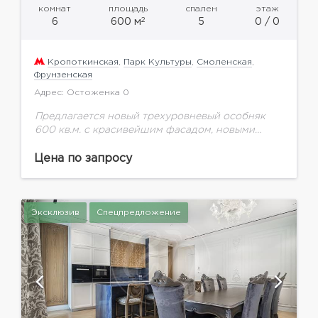
комнат
площадь
спален
этаж
2
6
600 м
5
0 / 0
Кропоткинская
,
Парк Культуры
,
Смоленская
,
Фрунзенская
Адрес: Остоженка 0
Предлагается новый трехуровневый особняк
600 кв.м. с красивейшим фасадом, новыми
коммуникациями. Полностью готовый для
проживания.
Цена по запросу
Эксклюзив
Спецпредложение