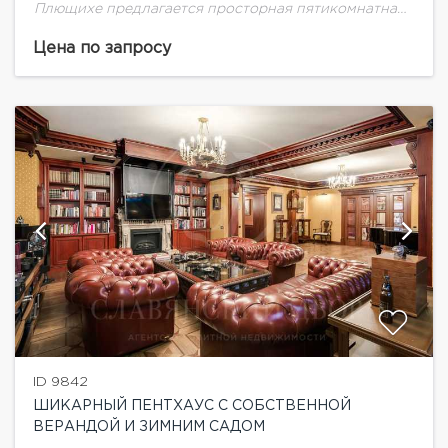
Плющихе предлагается просторная пятикомнатная
квартира площадью 250 кв.м.Квартира полностью
оборудована эксклюзивной дорогостоящей
Цена по запросу
импортной мебелью на Заказ! Функциональная
планировка: приватная зона...
ID 9842
ШИКАРНЫЙ ПЕНТХАУС С СОБСТВЕННОЙ
ВЕРАНДОЙ И ЗИМНИМ САДОМ