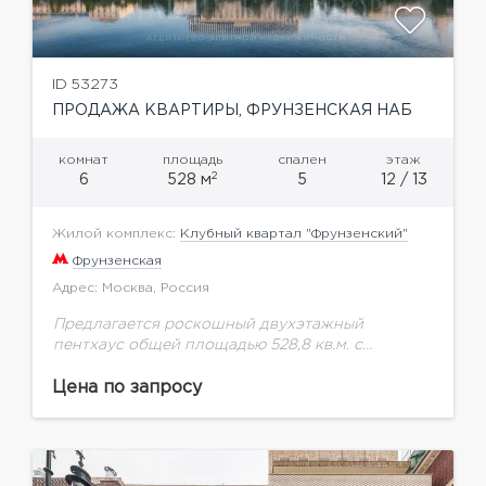
ID 53273
ПРОДАЖА КВАРТИРЫ, ФРУНЗЕНСКАЯ НАБ
комнат
площадь
спален
этаж
2
6
528 м
5
12 / 13
Жилой комплекс:
Клубный квартал "Фрунзенский"
Фрунзенская
Адрес: Москва, Россия
Предлагается роскошный двухэтажный
пентхаус общей площадью 528,8 кв.м. с
дровяным камином в просторной кухне-
гостиной, собственным бассейном. А с террасы
Цена по запросу
на крыше открываются самые красивые виды на
Москву-реку,...