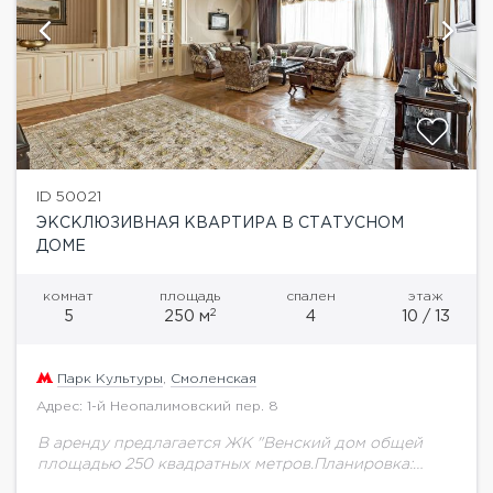
ID 50021
ЭКСКЛЮЗИВНАЯ КВАРТИРА В СТАТУСНОМ
ДОМЕ
комнат
площадь
спален
этаж
2
5
250 м
4
10 / 13
Парк Культуры
,
Смоленская
Адрес: 1-й Неопалимовский пер. 8
В аренду предлагается ЖК "Венский дом общей
площадью 250 квадратных метров.Планировка:
гостиную, кухню, 4 спальни, 4 с/у и гардеробную.