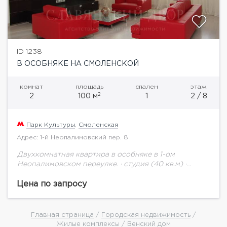
ID 1238
В ОСОБНЯКЕ НА СМОЛЕНСКОЙ
комнат
площадь
спален
этаж
2
2
100 м
1
2 / 8
Парк Культуры
,
Смоленская
Адрес: 1-й Неопалимовский пер. 8
Двухкомнатная квартира в особняке в 1-ом
Неопалимовском переулке. · студия (40 кв.м) ·
спальня (20 кв.м)· 2 совмещенных санузла (ванна,
биде), · встроенная кухня со всей техникой...
Цена по запросу
Главная страница
/
Городская недвижимость
/
Жилые комплексы
/ Венский дом