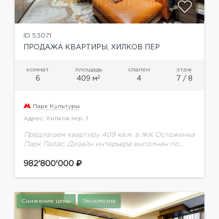
ID 53071
ПРОДАЖА КВАРТИРЫ, ХИЛКОВ ПЕР
комнат
площадь
спален
этаж
2
6
409 м
4
7 / 8
Парк Культуры
Адрес: Хилков пер. 1
Предлагаем квартиру 409 кв.м. в ЖК Остоженка
Парк Палас. Дизайн интерьера выполнен по
уникальному проекту с использованием
натурального мрамора и дерева. Вся мебель
982'800'000
компании CESARE FERRARI; сантехника:...
Снижение цены
Эксклюзив