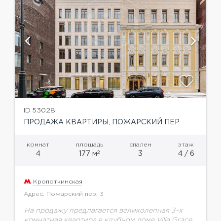
ID 53028
ПРОДАЖА КВАРТИРЫ, ПОЖАРСКИЙ ПЕР
комнат
площадь
спален
этаж
2
4
177 м
3
4 / 6
Кропоткинская
Адрес: Пожарский пер. 3
На продажу предлагается великолепная 3-х
комнатная квартира в клубном доме Villa Grace,