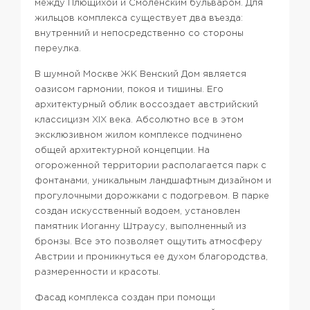
между Плющихой и Смоленским бульваром. Для
жильцов комплекса существует два въезда:
внутренний и непосредственно со стороны
переулка.
В шумной Москве ЖК Венский Дом является
оазисом гармонии, покоя и тишины. Его
архитектурный облик воссоздает австрийский
классицизм XIX века. Абсолютно все в этом
эксклюзивном жилом комплексе подчинено
общей архитектурной концепции. На
огороженной территории располагается парк с
фонтанами, уникальным ландшафтным дизайном и
прогулочными дорожками с подогревом. В парке
создан искусственный водоем, установлен
памятник Иоганну Штраусу, выполненный из
бронзы. Все это позволяет ощутить атмосферу
Австрии и проникнуться ее духом благородства,
размеренности и красоты.
Фасад комплекса создан при помощи