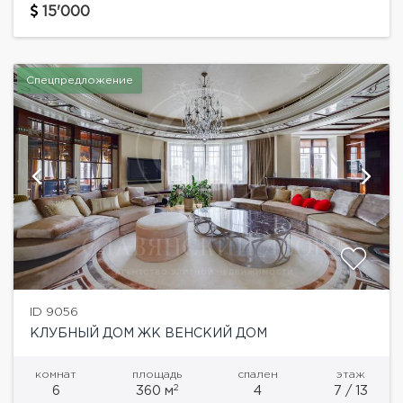
Квартира полностью оборудована всё необходимой
15'000
мебелью и бытовой...
Спецпредложение
ID 9056
КЛУБНЫЙ ДОМ ЖК ВЕНСКИЙ ДОМ
комнат
площадь
спален
этаж
2
6
360 м
4
7 / 13