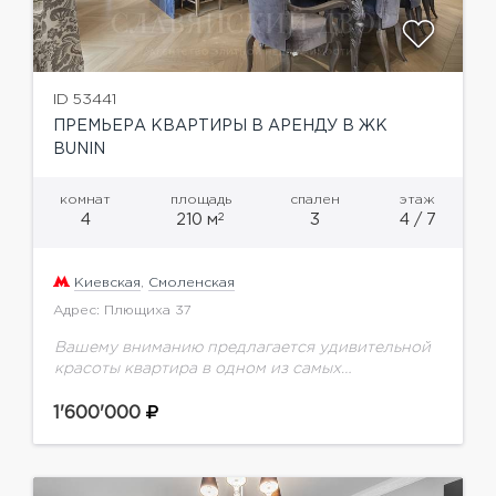
ID 53441
ПРЕМЬЕРА КВАРТИРЫ В АРЕНДУ В ЖК
BUNIN
комнат
площадь
спален
этаж
2
4
210 м
3
4 / 7
Киевская
,
Смоленская
Адрес: Плющиха 37
Вашему вниманию предлагается удивительной
красоты квартира в одном из самых
престижных ЖК района - BuninКачественный
ремонт, внимание к деталям, мировые бренды
1'600'000
мебели, ведущие производители техники
прекрасно сочетаются...